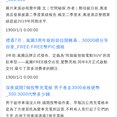
圖片來源@視覺中國 文｜空間秘探,作者｜鄭佳鈮日前,萬達
酒店發展披露二季度業績報告,截至二季度末,萬達酒店整體業
績趕超2019年同期水平.
1900/1/1 0:00:00
禮遇7月，嵐圖3周年寵粉節拉開帷幕，30000積分等
你拿_FREE:FREE幣PIC價格
3年前,嵐圖品牌正式發布。定義為“性能級智能電動SUV”的首
款車型——嵐圖FREE橫空出世,驚艷亮相,同年8月正式啟動
交付,吸引了眾多消費者的關注.
1900/1/1 0:00:00
深夜撬開7個投幣充電樁 男子卷走3000余枚硬幣
_300:3000代幣多少錢
男子趁停車場沒人時,撬開投幣箱作案。早報訊公用充電樁本
是為了方便居民為愛車充電所設置,不料有人竟打起了它們的
主意,在地下停車場連撬7個充電樁.