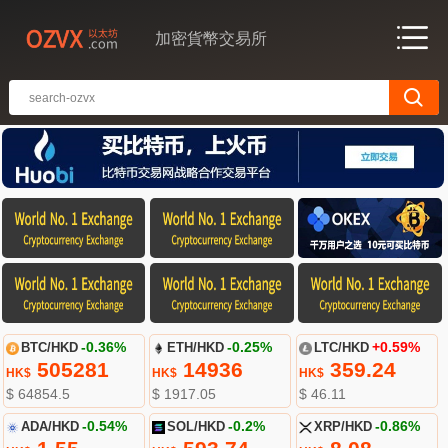
加密貨幣交易所
BTC/HKD
-0.36%
ETH/HKD
-0.25%
LTC/HKD
+0.59%
505281
14936
359.24
HK$
HK$
HK$
$ 64854.5
$ 1917.05
$ 46.11
ADA/HKD
-0.54%
SOL/HKD
-0.2%
XRP/HKD
-0.86%