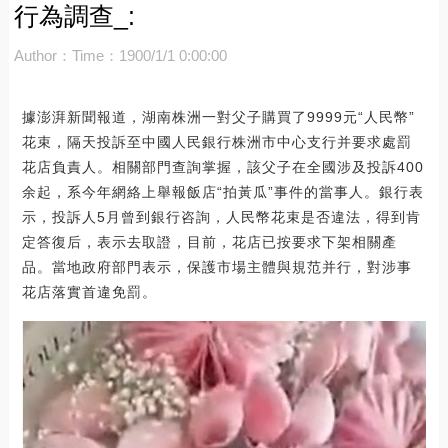
行為調查_:
Author：
Time：1900/1/1 0:00:00
據澎湃新聞報道，湖南株洲一對父子購買了9999元“人民幣”
花束，隔天投訴至中國人民銀行株洲市中心支行并要求處罰
花店負責人。相關部門查詢掌握，該父子在全國涉及投訴400
余起，系今年網絡上舉報飯店“拍黃瓜”事件的當事人。銀行表
示，投訴人5月曾到銀行咨詢，人民幣花束是否違法，得到肯
定答復后，表示去取證，目前，花店已按要求下架相關產
品。當地政府部門表示，保護市場主體與規范并行，對涉事
花店落實首違免罰。