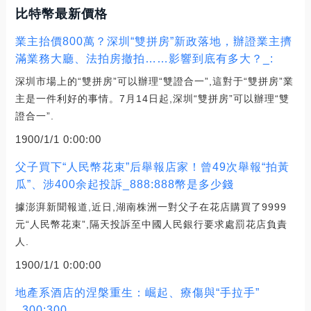
比特幣最新價格
業主抬價800萬？深圳“雙拼房”新政落地，辦證業主擠
滿業務大廳、法拍房撤拍……影響到底有多大？_:
深圳市場上的“雙拼房”可以辦理“雙證合一”,這對于“雙拼房”業
主是一件利好的事情。7月14日起,深圳“雙拼房”可以辦理“雙
證合一”.
1900/1/1 0:00:00
父子買下“人民幣花束”后舉報店家！曾49次舉報“拍黃
瓜”、涉400余起投訴_888:888幣是多少錢
據澎湃新聞報道,近日,湖南株洲一對父子在花店購買了9999
元“人民幣花束”,隔天投訴至中國人民銀行要求處罰花店負責
人.
1900/1/1 0:00:00
地產系酒店的涅槃重生：崛起、療傷與“手拉手”
_300:300