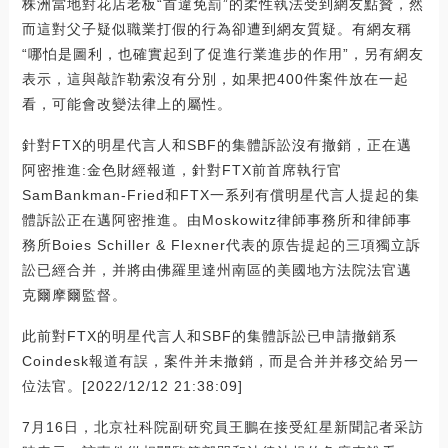
株洲當地對花店老板“首違免罰”的柔性執法受到網友點贊，然
而這對父子疑似職業打假的行為卻遭到網友質疑。有網友稱
“哪怕是圖利，也確實起到了促進行業進步的作用”，另有網友
表示，這與敲詐勒索沒有分別，如果把400件案件放在一起
看，可能會改變法律上的屬性。
針對FTX的明星代言人和SBF的集體訴訟沒有撤銷，正在邁
阿密推進:金色財經報道，針對FTX前首席執行官
SamBankman-Fried和FTX一系列有償明星代言人提起的集
體訴訟正在邁阿密推進。由Moskowitz律師事務所和律師事
務所Boies Schiller & Flexner代表的原告提起的三項獨立訴
訟已經合并，并將由佛羅里達州南區的美國地方法院法官邁
克爾摩爾監督。
此前對FTX的明星代言人和SBF的集體訴訟已申請撤銷系
Coindesk報道有誤，案件并未撤銷，而是合并并移交給另一
位法官。[2022/12/12 21:38:09]
7月16日，北京社科院副研究員王鵬在接受紅星新聞記者采訪