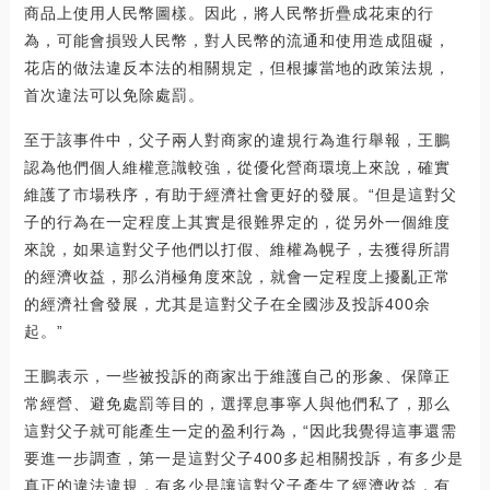
商品上使用人民幣圖樣。因此，將人民幣折疊成花束的行
為，可能會損毀人民幣，對人民幣的流通和使用造成阻礙，
花店的做法違反本法的相關規定，但根據當地的政策法規，
首次違法可以免除處罰。
至于該事件中，父子兩人對商家的違規行為進行舉報，王鵬
認為他們個人維權意識較強，從優化營商環境上來說，確實
維護了市場秩序，有助于經濟社會更好的發展。“但是這對父
子的行為在一定程度上其實是很難界定的，從另外一個維度
來說，如果這對父子他們以打假、維權為幌子，去獲得所謂
的經濟收益，那么消極角度來說，就會一定程度上擾亂正常
的經濟社會發展，尤其是這對父子在全國涉及投訴400余
起。”
王鵬表示，一些被投訴的商家出于維護自己的形象、保障正
常經營、避免處罰等目的，選擇息事寧人與他們私了，那么
這對父子就可能產生一定的盈利行為，“因此我覺得這事還需
要進一步調查，第一是這對父子400多起相關投訴，有多少是
真正的違法違規，有多少是讓這對父子產生了經濟收益，有