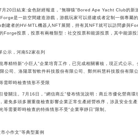
7月20日結束:金色財經報道，“無聊猿”Bored Ape Yacht Club的新
MTL Forge是一款空間建造游戲，游戲玩家可以搭建或者定制一個專屬的特
t Club創建者的HV-MTL機器人NFT展開，持有其NFT就可以訪問參與
己喜歡的Forge投票，投票有兩種類型：社交投票和能源投票，其中能
單公示，河南52家在列
專精特新“小巨人”企業培育工作，已完成相關審核，現正式公示。公示
有限公司、洛陽眾智軟件科技股份有限公司、鄭州科慧科技股份有限公
等需即時檢查情形不受限
引發關注。7月16日，“網信商丘”發布情況說明：商丘市優化營商
，避免多頭多層重復檢查影響企業正常生產經營秩序，涉及安全生產
光等需要即時檢查的特殊情形不受“企業寧靜日”限制。
股市小作文”等典型案例