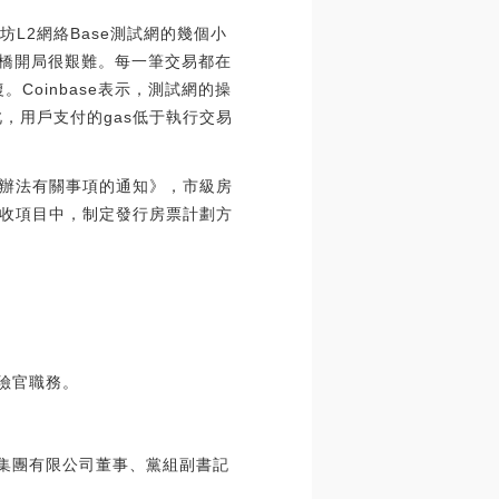
坊L2網絡Base測試網的幾個小
se的橋開局很艱難。每一筆交易都在
oinbase表示，測試網的操
此，用戶支付的gas低于執行交易
辦法有關事項的通知》，市級房
收項目中，制定發行房票計劃方
險官職務。
唐集團有限公司董事、黨組副書記