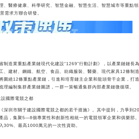
理、醫療健康、科學研究、智慧金融、智慧生活、智慧城市等重點領
場景需求方聯合研發。
鏈
省制造業重點產業鏈現代化建設“1269”行動計劃》，以產業鏈鏈長
工、建材、鋼鐵、航空、食品、紡織服裝、醫藥、現代家具12條制
將圍繞12條重點產業鏈，引進和培育鏈主企業和龍頭骨干企業，打
梳理編制集群產業鏈圖譜，一群一策暢通集群內部產業鏈微循環。
建設國際電競之都
《深圳市關于建設國際電競之都的若干措施》。其中提到，力爭到20
產品，集聚5—8個專業性和創新性相統一的電競領軍企業和俱樂部
30%、最高1000萬元的一次性資助。