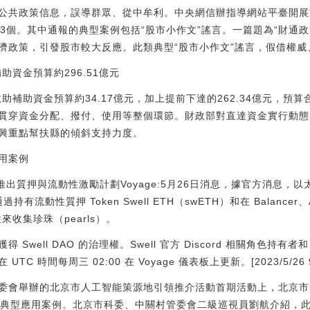
公共政策信息，誤導群眾、從中牟利。中央網信辦指導網站平臺開展
3個。其中通報的典型案例包括“股市小作文”謠言。一篇題為“財通
濟政策，引發股市較大反應。此類典型“股市小作文”謠言，假借權
助資金預算約296.51億元
助補助資金預算約34.17億元，加上提前下達的262.34億元，預算合
貫穿資金分配、撥付、使用等整個環節。財政部對直達資金實行動態
興重點幫扶縣的傾斜支持力度。
用案例
rk推出質押與流動性激勵計劃Voyage:5月26日消息，據官方消息，以太坊質
流動性質押 Token Swell ETH（swETH）和在 Balancer、Aur
動性來收集珍珠（pearls）。
ell DAO 的治理權。Swell 官方 Discord 相關角色持有者和 Gi
 時間每周三 02:00 在 Voyage 儀表板上更新。[2023/5/26 9:
委會舉辦的北京市人工智能策源地引領推介活動首期活動上，北京市
型典型應用案例。北京市科委、中關村管委會二級巡視員劉航介紹，此