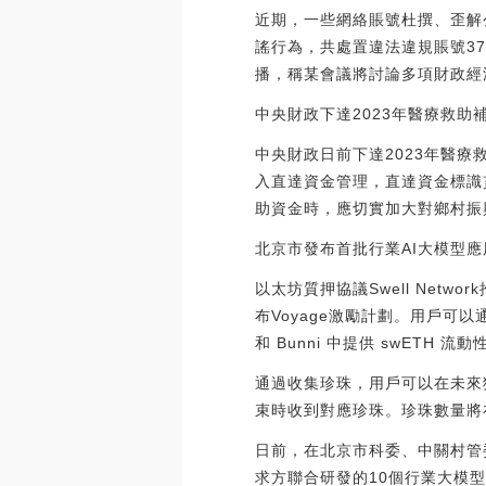
近期，一些網絡賬號杜撰、歪解
謠行為，共處置違法違規賬號37
播，稱某會議將討論多項財政經
中央財政下達2023年醫療救助補
中央財政日前下達2023年醫療救
入直達資金管理，直達資金標識
助資金時，應切實加大對鄉村振
北京市發布首批行業AI大模型應
以太坊質押協議Swell Netwo
布Voyage激勵計劃。用戶可以通過持有
和 Bunni 中提供 swETH 流
通過收集珍珠，用戶可以在未來獲得 Sw
束時收到對應珍珠。珍珠數量將在 UTC
日前，在北京市科委、中關村管
求方聯合研發的10個行業大模