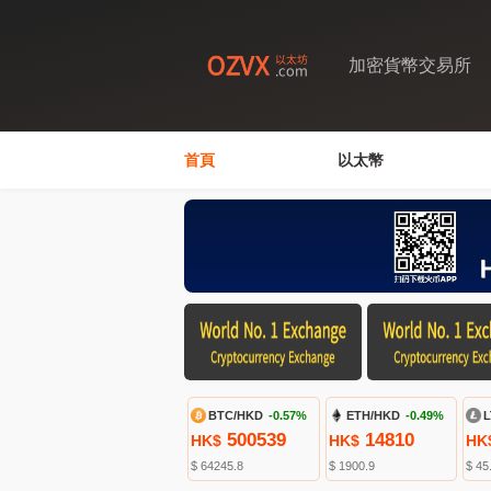
加密貨幣交易所
首頁
以太幣
BTC/HKD
-0.57%
ETH/HKD
-0.49%
L
500539
14810
HK$
HK$
HK
$ 64245.8
$ 1900.9
$ 45