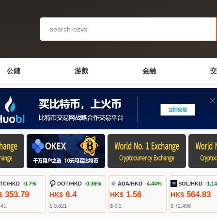
公鏈
游戲
金融
交
TC/HKD
-0.7%
DOT/HKD
-0.36%
ADA/HKD
-4.44%
SOL/HKD
-1.1
353.79
6.4
1.56
564.83
$
HK$
HK$
HK$
.41
$ 0.821
$ 0.2
$ 72.498