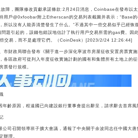
故障，團隊修改貢獻承諾條款:2月24日消息，Coinbase在發布以太
戶@0xfoobar附上Etherscan的交易列表截圖并表示：“Ba
所以沒有人能弄清楚發生了什么。”不過其中一些交易似乎已經恢復。C
的一個問題引起的，該錢包錯誤地估計了執行用戶交易所需的gas費。因
易，而不是處理它們。（CoinDesk）[2023/2/24 12:26:44]
、市財政局聯合發布《關于進一步深化寧波市房屋征收安置房票實施
，各區政府可從列入年度征收實施計劃的國有和集體所有土地上的征
房票發行規模。
職
，因年齡原因，程遠國已向建設銀行董事會提出辭呈，請求辭去首席風
記
有限公司召開領導班子擴大會議，通報了中央關于余波同志任中國大
定辦理。