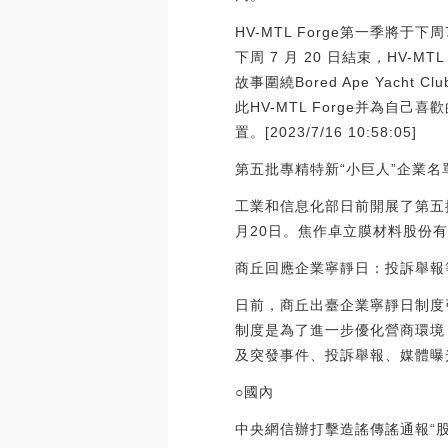
HV-MTL Forge第一季將于下周
下周 7 月 20 日結束，HV-
故事圍繞Bored Ape Yach
此HV-MTL Forge并為自
置。[2023/7/16 10:58:05]
第五批專精特新“小巨人”企業名
工業和信息化部日前開展了第五批
月20日。焦作卓立膜材料股份
商丘回應企業寧靜日：投訴舉報
日前，商丘出臺企業寧靜日制度
制度是為了進一步優化營商環境
及突發事件、投訴舉報、媒體曝
○國內
中央網信辦打擊造謠傳謠通報“