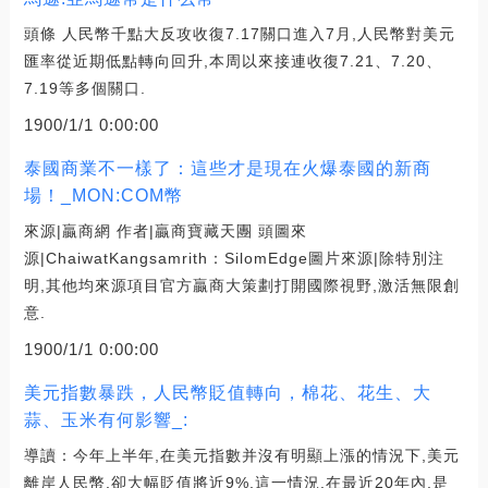
頭條 人民幣千點大反攻收復7.17關口進入7月,人民幣對美元
匯率從近期低點轉向回升,本周以來接連收復7.21、7.20、
7.19等多個關口.
1900/1/1 0:00:00
泰國商業不一樣了：這些才是現在火爆泰國的新商
場！_MON:COM幣
來源|贏商網 作者|贏商寶藏天團 頭圖來
源|ChaiwatKangsamrith：SilomEdge圖片來源|除特別注
明,其他均來源項目官方贏商大策劃打開國際視野,激活無限創
意.
1900/1/1 0:00:00
美元指數暴跌，人民幣貶值轉向，棉花、花生、大
蒜、玉米有何影響_:
導讀：今年上半年,在美元指數并沒有明顯上漲的情況下,美元
離岸人民幣,卻大幅貶值將近9%,這一情況,在最近20年內,是