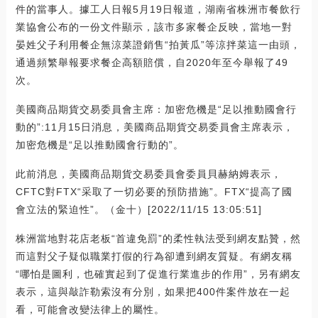
件的當事人。據工人日報5月19日報道，湖南省株洲市餐飲行
業協會公布的一份文件顯示，該市多家餐企反映，當地一對
晏姓父子利用餐企無涼菜證銷售“拍黃瓜”等涼拌菜這一由頭，
通過頻繁舉報要求餐企高額賠償，自2020年至今舉報了49
次。
美國商品期貨交易委員會主席：加密危機是“足以推動國會行
動的”:11月15日消息，美國商品期貨交易委員會主席表示，
加密危機是“足以推動國會行動的”。
此前消息，美國商品期貨交易委員會委員貝赫納姆表示，
CFTC對FTX“采取了一切必要的預防措施”。FTX“提高了國
會立法的緊迫性”。（金十）[2022/11/15 13:05:51]
株洲當地對花店老板“首違免罰”的柔性執法受到網友點贊，然
而這對父子疑似職業打假的行為卻遭到網友質疑。有網友稱
“哪怕是圖利，也確實起到了促進行業進步的作用”，另有網友
表示，這與敲詐勒索沒有分別，如果把400件案件放在一起
看，可能會改變法律上的屬性。