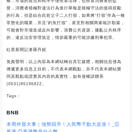
權，市場的規范和秩序不僅依靠法律，也依靠消費者的監
督，消費者積極對違法行為進行舉報是積極守法的值得鼓勵
的行為，但是結合此前父子二人打假，如果將“打假”作為一種
常態化的職業，并且“釣魚打假”，甚至對相關商家敲詐勒索，
可能會對市場造成反向影響，浪費公共資源，擾亂公共秩序
的，違反治安管理規定，情節嚴重的可能涉嫌刑事犯罪。
紅星新聞記者羅丹妮
免責聲明：以上內容為本網站轉自其它媒體，相關信息僅為
傳遞更多信息之目的，不代表本網觀點，亦不代表本網站贊
同其觀點或證實其內容的真實性，如有侵權請聯系
(0531)85196822。
Tags：
BNB
本周外貿大事｜強勢回升！人民幣千點大反攻！_亞
馬遜:亞馬遜幣是什么幣