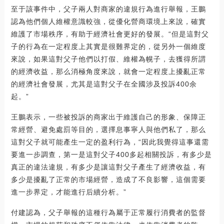
至于該事件中，父子兩人對商家的違規行為進行舉報，王鵬
認為他們個人維權意識較強，從優化營商環境上來說，確實
維護了市場秩序，有助于經濟社會更好的發展。“但是這對父
子的行為在一定程度上其實是很難界定的，從另外一個維度
來說，如果這對父子他們以打假、維權為幌子，去獲得所謂
的經濟收益，那么消極角度來說，就會一定程度上擾亂正常
的經濟社會發展，尤其是這對父子在全國涉及投訴400余
起。”
王鵬表示，一些被投訴的商家出于維護自己的形象、保障正
常經營、避免處罰等目的，選擇息事寧人與他們私了，那么
這對父子就可能產生一定的盈利行為，“因此我覺得這事還需
要進一步調查，第一是這對父子400多起相關投訴，有多少是
真正的違法違規，有多少是讓這對父子產生了經濟收益，有
多少是擾亂了正常的市場經營，造成了不良影響，這個需要
進一步界定，才能進行后續分析。”
付建認為，父子舉報的這種行為屬于正常履行消費者的監督