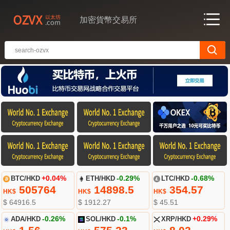
加密貨幣交易所
BTC/HKD
+0.04%
ETH/HKD
-0.29%
LTC/HKD
-0.68%
505764
14898.5
354.57
HK$
HK$
HK$
$ 64916.5
$ 1912.27
$ 45.51
ADA/HKD
-0.26%
SOL/HKD
-0.1%
XRP/HKD
+0.29%