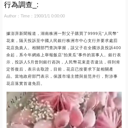
行為調查_:
Author：
Time：1900/1/1 0:00:00
據澎湃新聞報道，湖南株洲一對父子購買了9999元“人民幣”
花束，隔天投訴至中國人民銀行株洲市中心支行并要求處罰
花店負責人。相關部門查詢掌握，該父子在全國涉及投訴400
余起，系今年網絡上舉報飯店“拍黃瓜”事件的當事人。銀行表
示，投訴人5月曾到銀行咨詢，人民幣花束是否違法，得到肯
定答復后，表示去取證，目前，花店已按要求下架相關產
品。當地政府部門表示，保護市場主體與規范并行，對涉事
花店落實首違免罰。