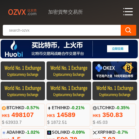
加密貨幣交易所
BTC/HKD
-0.57%
ETH/HKD
-0.21%
LTC/HKD
-0.35%
498107
14589
350.83
HK$
HK$
HK$
$ 63933.7
$ 1872.51
$ 45.03
ADA/HKD
-1.02%
SOL/HKD
-0.09%
XRP/HKD
-0.7%