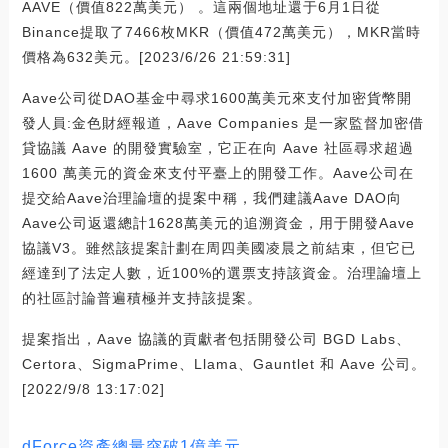
AAVE（價值822萬美元） 。這兩個地址還于6月1日從
Binance提取了7466枚MKR（價值472萬美元），MKR當時
價格為632美元。[2023/6/26 21:59:31]
Aave公司從DAO基金中尋求1600萬美元來支付加密貨幣開
發人員:金色財經報道，Aave Companies 是一家監督加密借
貸協議 Aave 的開發實驗室，它正在向 Aave 社區尋求超過
1600 萬美元的資金來支付平臺上的開發工作。Aave公司在
提交給Aave治理論壇的提案中稱，我們建議Aave DAO向
Aave公司返還總計1628萬美元的追溯資金，用于開發Aave
協議V3。雖然該提案計劃在周四美國凌晨之前結束，但它已
經達到了法定人數，近100%的選票支持該資金。治理論壇上
的社區討論普遍積極并支持該提案。
提案指出，Aave 協議的貢獻者包括開發公司 BGD Labs、
Certora、SigmaPrime、Llama、Gauntlet 和 Aave 公司。
[2022/9/8 13:17:02]
dForce資產總量突破1億美元