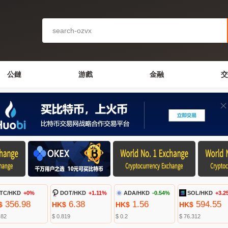
公鏈
游戲
金融
交
TC/HKD
+0%
DOT/HKD
+1.11%
ADA/HKD
-0.54%
SOL/HKD
+3.2
356.98
6.38
1.56
594.55
$
HK$
HK$
HK$
.82
$ 0.819
$ 0.2
$ 76.312