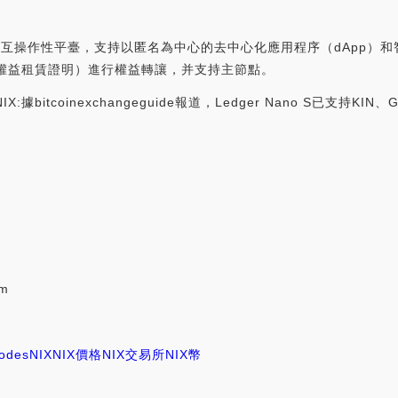
層互操作性平臺，支持以匿名為中心的去中心化應用程序（dApp）
S（權益租賃證明）進行權益轉讓，并支持主節點。
IX:據bitcoinexchangeguide報道，Ledger Nano S已支持KIN、
rm
odes
NIX
NIX價格
NIX交易所
NIX幣