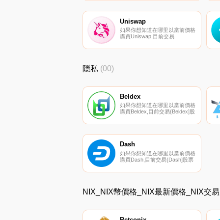
Bittrex和SouthXchange。您可
以在我們的加密貨幣交易所頁面
上找到其他列表.
Uniswap
如果你想知道在哪里以當前價格
購買Uniswap,目前交易
{Uniswap]股票的頂級加密貨幣
交易所是Binance、OKX、
Deepcoin、BTCEX和Bitrue。您
可以在我們的加密貨幣交易所頁
隱私
(00)
面上找到其他列表.
Beldex
如果你想知道在哪里以當前價格
購買Beldex,目前交易{Beldex]股
票的頂級加密貨幣交易所是
KuCoin、Gate.io、MEXC、
HitBTC和CoinsBDXt。您可以在
我們的加密貨幣交易所頁面上找
到其他列表.
Dash
如果你想知道在哪里以當前價格
購買Dash,目前交易{Dash]股票
的頂級加密貨幣交易所是
Binance、OKX、Deepcoin、
Bitrue和CoinW。您可以在我們
的加密貨幣交易所頁面上找到其
NIX_NIX幣價格_NIX最新價格_NIX交
他列表.
Betconix