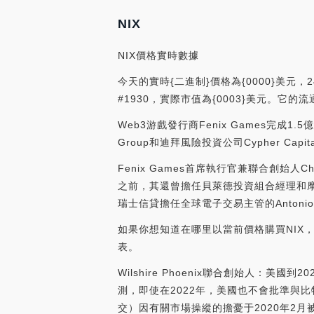
NIX
NIX價格實時數據
今天的實時{二進制}價格為{0000}美元，2
#1930，實際市值為{0003}美元。它的
Web3游戲發行商Fenix Games完成1.
Group和迪拜風險投資公司Cypher Ca
Fenix Games首席執行官兼聯合創始人Chr
之前，其還曾擔任貝萊德投資組合經理和摩根大通
瑞士信貸擔任全球電子交易主管的Antonio Halla
如果你想知道在哪里以當前價格購買NIX，
表。
Wilshire Phoenix聯合創始人：美國到
測，即使在2022年，美國也不會批準與比特幣掛
交）因有關市場操縱的擔憂于2020年2月