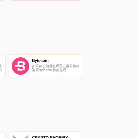
、
貨幣交易所是Binance、Bitrue、
ByDUSKt、Bitget和Hotcoin
到
Global。您可以在我們的加密貨
幣交易所頁面上找到其他列表.
Bytecoin
格
如果你想知道在哪里以當前價格
的
購買Bytecoin,目前交易
{Bytecoin]股票的頂級加密貨幣
交易所是Gate.io、HitBTC和
。您
TradeOgre。您可以在我們的加
頁
密貨幣交易所頁面上找到其他列
表.
CRYPTO PHOENIX