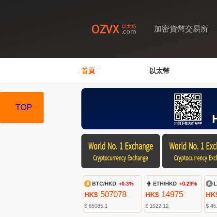
加密貨幣交易所
首頁
以太幣
TOP
TOP
TOP
BTC/HKD
+0.3%
ETH/HKD
+0.23%
L
507078
14975
HK$
HK$
HK
$ 65085.1
$ 1922.12
$ 45