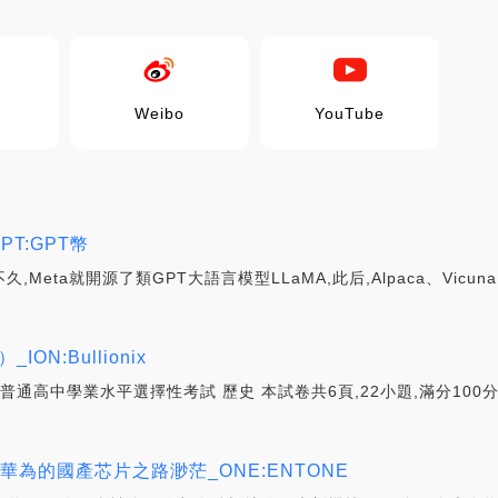
Weibo
YouTube
GPT:GPT幣
,Meta就開源了類GPT大語言模型LLaMA,此后,Alpaca、Vicun
N:Bullionix
省普通高中學業水平選擇性考試 歷史 本試卷共6頁,22小題,滿分100
，華為的國產芯片之路渺茫_ONE:ENTONE