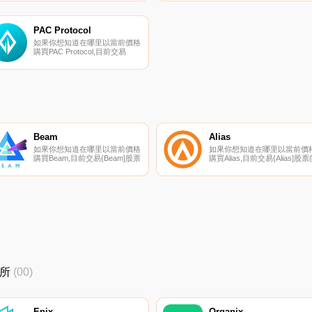
TradeOgre。您可以在我們的加
貨幣交易所是Gate.io、MEXC
密貨幣交易所頁面上找到其他列
Kraken和JuKILT。您可以在我
表。Lethean（LTHN）是一種加
們的加密貨幣交易所頁面上找
密貨幣。用戶可以通過挖掘過程
其他列表.
PAC Protocol
生成LTHN.
如果你想知道在哪里以當前價格
購買PAC Protocol,目前交易
{PAC Protocol]股票的頂級加密
貨幣交易所是Bitrue、MEXC、
Graviex和StakeCube。您可以
在我們的加密貨幣交易所頁面上
找到其他列表.
Beam
Alias
如果你想知道在哪里以當前價格
如果你想知道在哪里以當前價
購買Beam,目前交易{Beam]股票
購買Alias,目前交易{Alias]股票
的頂級加密貨幣交易所是
頂級加密貨幣交易所是ProBit
CoinW、Gate.io、BitForex、
Global、SouthXchange、
MEXC和CoinEx。您可以在我們
StakeCube和FreiExchange
的加密貨幣交易所頁面上找到其
可以在我們的加密貨幣交易所
他列表.
面上找到其他列表.
易所
(00)
Enix
Organix