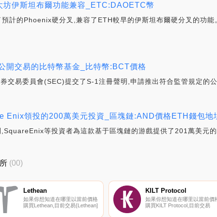
太坊伊斯坦布爾功能兼容_ETC:DAOETC幣
成了預計的Phoenix硬分叉,兼容了ETH較早的伊斯坦布爾硬分叉的
C申請可公開交易的比特幣基金_比特幣:BCT價格
向美國證券交易委員會(SEC)提交了S-1注冊聲明,申請推出符合監管規定
re Enix領投的200萬美元投資_區塊鏈:AND價格ETH錢包地
,SquareEnix等投資者為這款基于區塊鏈的游戲提供了201萬美元
易所
(00)
Lethean
KILT Protocol
如果你想知道在哪里以當前價格
如果你想知道在哪里以當前價
購買Lethean,目前交易{Lethean]
購買KILT Protocol,目前交易
股票的頂級加密貨幣交易所是
{KILT Protocol]股票的頂級加