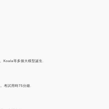
a、Koala等多個大模型誕生.
分。考試用時75分鐘.