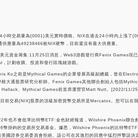
4小時交易量為{0001}美元實時價格。NIX在過去24小時內上漲了{0002
流通供應量為49238466枚NIX硬幣，目前還沒有最大供應量。
5億美元資金籌集:11月25日消息，Web3游戲發行商Fenix Games現
pital，計劃收購、投資和發行區塊鏈游戲。
is Ko之前是Mythical Games的企業發展高級副總裁，曾在Electr
股票研究分析師。Fenix Games其他聯合創始人包括Mythical 
ck、Mythical Games前首席運營官Matt Nutt。[2022/11/25 1
目前交易{NIX]股票的頂級加密貨幣交易所是Mercatox。您可
2022年也不會批準比特幣ETF:金色財經報道，Wilshire Phoenix聯
鉤的交易所交易基金。據悉，Wilshire Phoenix的比特幣ETF提
被美國證券交易委員會拒絕。該公司在其激烈的回應中猛烈抨擊該決定是“對