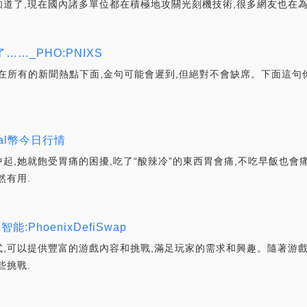
道了,現在國內諸多單位都在積極地攻關光刻機技術,很多網友也在為
…_PHO:PNIXS
weekly)在所有的新聞熱點下面,金句可能會遲到,但絕對不會缺席。下面
tal幣今日行情
起,她就飽受胃痛的困擾,吃了“酸辣冷”的東西胃會痛,不吃早飯也會
然有用.
hoenixDefiSwap
,可以提供豐富的游戲內容和挑戰,滿足玩家的需求和興趣。隨著游
些挑戰.