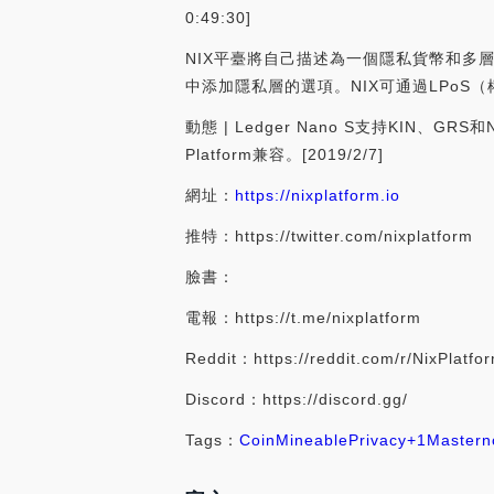
0:49:30]
NIX平臺將自己描述為一個隱私貨幣和多
中添加隱私層的選項。NIX可通過LPo
動態 | Ledger Nano S支持KIN、GRS和N
Platform兼容。[2019/2/7]
網址：
https://nixplatform.io
推特：https://twitter.com/nixplatform
臉書：
電報：https://t.me/nixplatform
Reddit：https://reddit.com/r/NixPlatfo
Discord：https://discord.gg/
Tags：
Coin
Mineable
Privacy
+1
Mastern