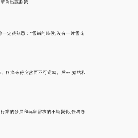
華為出謀劃策.
這句你一定很熟悉：“雪崩的時候,沒有一片雪花
痛。疼痛來得突然而不可逆轉。后來,姑姑和
戲行業的發展和玩家需求的不斷變化,任務卷