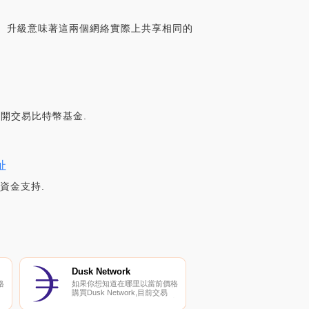
功能。升級意味著這兩個網絡實際上共享相同的
的公開交易比特幣基金.
址
的資金支持.
Dusk Network
格
如果你想知道在哪里以當前價格
購買Dusk Network,目前交易
密
{Dusk Network]股票的頂級加密