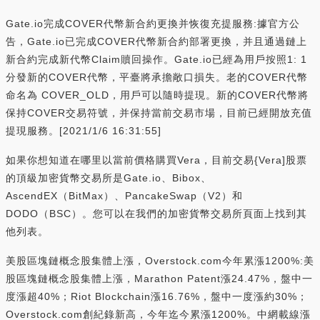
Gate.io完成COVER代幣新合約更換并恢復充提服務:據官方公
告，Gate.io已完成COVER代幣新合約部署更換，并且通過鏈上
新合約完成新代幣Claim贖回操作。Gate.io已經為用戶按照1: 1
分發新的COVER代幣，平臺將承擔敞口損失。老的COVER代幣
命名為 COVER_OLD，用戶可以隨時提現。新的COVER代幣將
保持COVER交易符號，并保持當前交易市場，目前已經開放充值
提現服務。[2021/1/6 16:31:55]
如果你想知道在哪里以當前價格購買Vera，目前交易{Vera]股票
的頂級加密貨幣交易所是Gate.io、Bibox、
AscendEX（BitMax）、PancakeSwap（V2）和
DODO（BSC）。您可以在我們的加密貨幣交易所頁面上找到其
他列表。
美股區塊鏈概念股集體上漲，Overstock.com今年累漲1200%:美
股區塊鏈概念股集體上漲，Marathon Patent漲24.47%，盤中一
度漲超40%；Riot Blockchain漲16.76%，盤中一度漲約30%；
Overstock.com創紀錄新高，今年迄今累漲1200%。中網載線漲