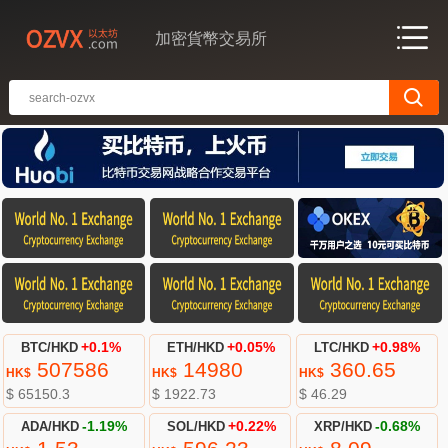
加密貨幣交易所
BTC/HKD
+0.1%
ETH/HKD
+0.05%
LTC/HKD
+0.98%
507586
14980
360.65
HK$
HK$
HK$
$ 65150.3
$ 1922.73
$ 46.29
ADA/HKD
-1.19%
SOL/HKD
+0.22%
XRP/HKD
-0.68%