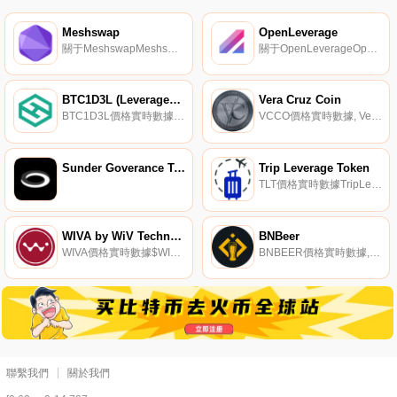
Meshswap
OpenLeverage
關于MeshswapMeshswap是一種獨特的自主金融協議,它提供了各種創收機會,如Swap、Lend、Leverage farm和在Polygon網絡上入股,這在傳統金融中是不可能的.
關于OpenLeverageOpenLeverage是一種無許可的保證金交易協議,使交易員或其他應用程序能夠高效安全地在DEX上的任何交易對上做多或做空。主要特點：1.
BTC1D3L (Leveraged ETF by Hotbit)
Vera Cruz Coin
BTC1D3L價格實時數據, HotBTC1D3Lt的杠桿ETF產品-“；1D”中；代表該產品的基準凈值每天重新平衡一次（但在極端市場條件下可能有多次）,該凈值通常在每天上午10:30（UTC+8）重新平衡,但在極端的市場條件下,可能會在盤中重新平衡.
VCCO價格實時數據, Vera Cruz Coin被描述為基于scrypt算法和POW協議的加密貨幣。它的開發是為了解決一個長期的財務問題,即轉移的安全性和速度。得益于我們的區塊鏈技術,VCCO的效率給我們的客戶帶來了新的希望,帶來了區塊鏈,而不是舊的、效率不高的集中式金融系統.
Sunder Goverance Token
Trip Leverage Token
TLT價格實時數據TripLeverage是一個商務旅行平臺,您可以在這里預訂商務旅行并在此過程中賺取代幣。通過我們的獎勵計劃,我們將激勵員工和企業主注冊他們的業務,獎勵他們每次預訂,同時也使TripLeverage社區受益,因為凈收入的100%用于從市場上購買和焚燒代幣.
WIVA by WiV Technology
BNBeer
WIVA價格實時數據$WIVA是一個去中心化的自治組織（DAO）,旨在徹底改變美酒行業。該組織的目標是成為領先的葡萄酒投資、交易和融資平臺。我們通過使用NFT為葡萄酒行業創建DeFi應用生態系統來實現這一點。每個NFT都有100%的葡萄酒支持.
BNBEER價格實時數據, BNBeer建立在幣安智能鏈上,是首批與制造商合作生產啤酒的加密項目之一。$BNBeer正在尋求徹底改變去中心化的世界。在這里,$BNBeer我們不僅僅是一個Defi代幣,我們是一個真正的啤酒企業,也是Defi的未來。BNBeer不僅僅是一個普通的令牌.
聯繫我們
關於我們