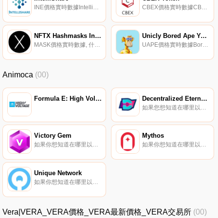
INE價格實時數據IntelliShare將自己描述為基于網格技術的分布式網絡。據報道,它為社區定制私人網絡,并為商業用途提供網絡支持.
CBEX價格實時數據CBEX代幣是CBEX交易所的本地資產。據報道,持有CBEX代幣的用戶將根據其持有量占總供應量的百分比每月獲得代幣股息.
NFTX Hashmasks Index
Unicly Bored Ape Yacht Club Collection
MASK價格實時數據, 什么是NFTX Hashmasks Index（MASK）？NFTX哈希掩碼指數是NFTX平臺上的一個非替代代幣（NFT）基金,允許用戶使用哈希掩碼作為抵押品。這個過程為貸款方贏得了被稱為MASK的基金基礎資產.
UAPE價格實時數據Bored Ape Yacht Club是10000個獨特的Bored Ape NFT的集合,這些NFT是生活在以太坊區塊鏈上的獨特數字收藏品。你的無聊猿兼作你的游艇俱樂部會員卡,并授予會員專屬福利,其中第一項是使用the BATHROOM,一個合作涂鴉板.
Animoca
(00)
Formula E: High Voltage
Decentralized Eternal Virtual Traveller
如果您想知道在哪里以當前價格購買Decentralized Eternal Virtual Traveller,目前交易｛DEVTnname｝股票的頂級加密貨幣交易所是OKX、ByDEVTt、BingX、TapDEVTt和Gate.io。您可以在我們的加密貨幣交易所頁面上找到其他交易所.
Victory Gem
Mythos
如果你想知道在哪里以當前價格購買Victory Gem,目前交易{Victory Gem]股票的頂級加密貨幣交易所是Gate.io、HotVTGt和ApeSwap（BSC）。您可以在我們的加密貨幣交易所頁面上找到其他列表.
如果你想知道在哪里以當前價格購買Mythos,目前交易{Mythos]股票的頂級加密貨幣交易所是Uniswap（V2）。您可以在我們的加密貨幣交易所頁面上找到其他列表.
Unique Network
如果你想知道在哪里以當前價格購買Unique Network,目前交易{Unique Network]股票的頂級加密貨幣交易所是HuoUNQ。您可以在我們的加密貨幣交易所頁面上找到其他列表.
Vera|VERA_VERA價格_VERA最新價格_VERA交易所
(00)