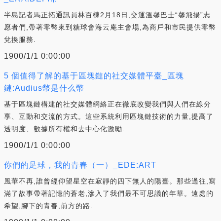
半島記者馬正拓通訊員林百棟2月18日,交運溫馨巴士“馨飛揚”志
愿者們,帶著零幣來到糖球會海云庵主會場,為商戶和市民提供零幣
兌換服務.
1900/1/1 0:00:00
5 個值得了解的基于區塊鏈的社交媒體平臺_區塊
鏈:Audius幣是什么幣
基于區塊鏈構建的社交媒體網絡正在徹底改變我們與人們在線分
享、互動和交流的方式。這些系統利用區塊鏈技術的力量,提高了
透明度、數據所有權和去中心化激勵.
1900/1/1 0:00:00
你們的足球，我的青春（一）_EDE:ART
風華不再,誰曾經仰望星空在寂靜的四下無人的陽臺。那些過往,寫
滿了故事帶著記憶的蒼老,滲入了我們最不可思議的年華。遠處的
希望,腳下的青春,前方的路.