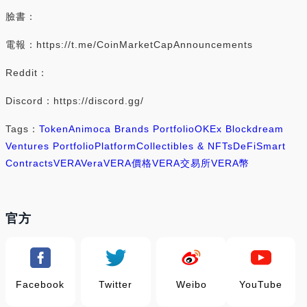
臉書：
電報：https://t.me/CoinMarketCapAnnouncements
Reddit：
Discord：https://discord.gg/
Tags：
Token
Animoca Brands Portfolio
OKEx Blockdream
Ventures Portfolio
Platform
Collectibles & NFTs
DeFi
Smart
Contracts
VERA
Vera
VERA價格
VERA交易所
VERA幣
官方
Facebook
Twitter
Weibo
YouTube