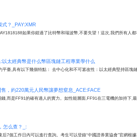
式？_PAY:XMR
:PAY1818188如果你錯過了比特幣和瑞波幣,不要失望！這次,我們所有
典:以太經典幣是什么幣區塊鏈工程專業學什么
平臺,具有以下幾個特點： 去中心化和不可篡改性：以太經典堅持區塊鏈
售，約220萬元人民幣讓夢想窒息_ACE:FACE
圈錢,而是FF91的確有過人的實力。如性能層面,FF91在三電機的加持下,最大
怎么查？_:
后7個工作日內可以進行查詢。考生可以登錄“中國證券業協會”官網根據