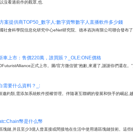
以沒看過前作的觀眾,也.
方案提供商TOP50_數字人:數字貨幣數字人直播軟件多少錢
國社會科學院信息化研究中心eNet研究院、德本咨詢有限公司聯合發布了“
上市：售價220萬，誰買賬？_OLE:ONE價格
0FuturistAlliance正式上市。圖/官方微信號“抱歉,來遲了,謝謝你們還在
需要什么資料？_:
項邀約類,需添加系統軟件授權管理。伴隨著互聯網的發展和快手的崛起,
c:Chain幣是什么幣
千個區塊鏈,并且至少3億人曾直接或間接地在生活中使用過區塊鏈技術。這