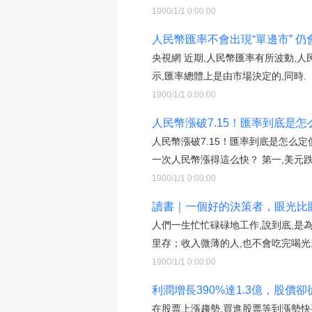
1900/1/1 0:00:00
人民幣匯率不會出現“單邊市” 仍
央視網 近期,人民幣匯率有所波動,
示,匯率總體上是由市場決定的,同時.
1900/1/1 0:00:00
人民幣漲破7.15！匯率到底是怎
人民幣漲破7.15！匯率到底是怎么
一次人民幣漲得這么快？ 第一,美元跌
1900/1/1 0:00:00
讀書｜一個好的決策者，眼光比眼
人們一生忙忙碌碌地工作,說到底,是
里存；收入微薄的人,也不會吃完喝光
1900/1/1 0:00:00
利潤增長390%達1.3億，股價
在股票上漲趨勢,買進股票等到漲勢快