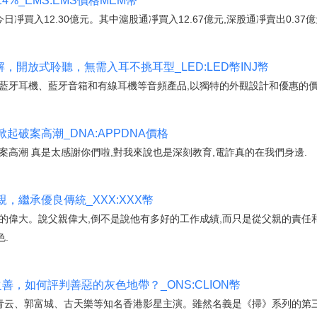
%_EMS:EMS價格MEM幣
今日凈買入12.30億元。其中滬股通凈買入12.67億元,深股通凈賣出0.37億
，開放式聆聽，無需入耳不挑耳型_LED:LED幣INJ幣
藍牙耳機、藍牙音箱和有線耳機等音頻產品,以獨特的外觀設計和優惠的價
破案高潮_DNA:APPDNA價格
案高潮 真是太感謝你們啦,對我來說也是深刻教育,電詐真的在我們身邊.
，繼承優良傳統_XXX:XXX幣
的偉大。說父親偉大,倒不是說他有多好的工作成績,而只是從父親的責任
.
，如何評判善惡的灰色地帶？_ONS:CLION幣
青云、郭富城、古天樂等知名香港影星主演。雖然名義是《掃》系列的第三