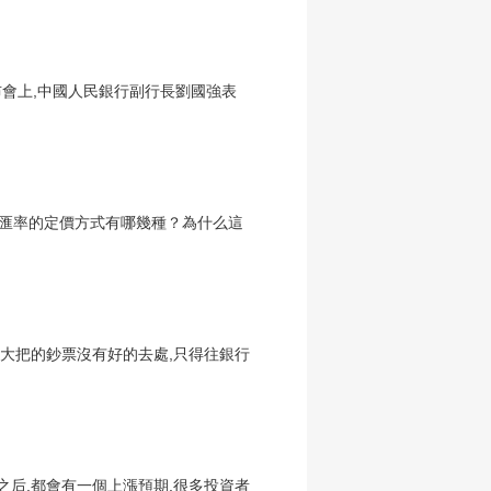
布會上,中國人民銀行副行長劉國強表
識,匯率的定價方式有哪幾種？為什么這
,大把的鈔票沒有好的去處,只得往銀行
之后,都會有一個上漲預期,很多投資者