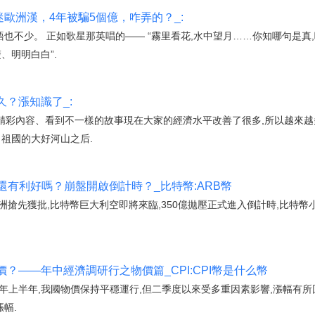
迷歐洲漢，4年被騙5個億，咋弄的？_:
語也不少。 正如歌星那英唱的—— “霧里看花,水中望月……你知哪句是真
、明明白白”.
？漲知識了_:
收精彩內容、看到不一樣的故事現在大家的經濟水平改善了很多,所以越來
了祖國的大好河山之后.
還有利好嗎？崩盤開啟倒計時？_比特幣:ARB幣
歐洲搶先獲批,比特幣巨大利空即將來臨,350億拋壓正式進入倒計時,比特
？——年中經濟調研行之物價篇_CPI:CPI幣是什么幣
年上半年,我國物價保持平穩運行,但二季度以來受多重因素影響,漲幅有所
漲幅.