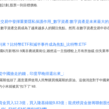
計劃,股票一到目標價格.
字資產交易中發揮重要隱私保護作用_數字資產:數字資產是未來最大
,數字資產交易成為了越來越多人的關注焦點。然而,在數字資產交易中存在
來？比特幣ETF和減半事件成為焦點_比特幣:ETF
6月新增20.9萬非農就業崗位,雖然這一主指標較上月有所放緩,但失業率
從中國搶走的錢，印度早晚得還出來_:
俄羅斯低頭了,愿意選擇使用人民幣購買俄羅斯的原油。這個消息對于中國來
小米就被其“扣下了”48.
金買入12.3億，買入隆基綠能9.83億；龍虎榜資金搶籌聯創股