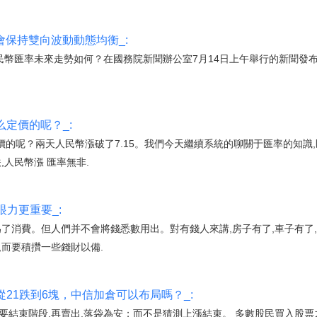
會保持雙向波動動態均衡_:
人民幣匯率未來走勢如何？在國務院新聞辦公室7月14日上午舉行的新聞發
么定價的呢？_:
定價的呢？兩天人民幣漲破了7.15。我們今天繼續系統的聊關于匯率的知
,人民幣漲 匯率無非.
力更重要_:
為了消費。但人們并不會將錢悉數用出。對有錢人來講,房子有了,車子有了
,而要積攢一些錢財以備.
卻從21跌到6塊，中信加倉可以布局嗎？_:
要結束階段,再賣出,落袋為安；而不是猜測上漲結束。 多數股民買入股票