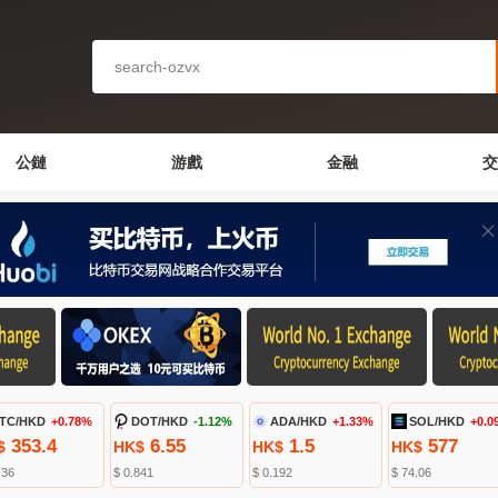
公鏈
游戲
金融
交
TC/HKD
+0.78%
DOT/HKD
-1.12%
ADA/HKD
+1.33%
SOL/HKD
+0.0
353.4
6.55
1.5
577
$
HK$
HK$
HK$
.36
$ 0.841
$ 0.192
$ 74.06