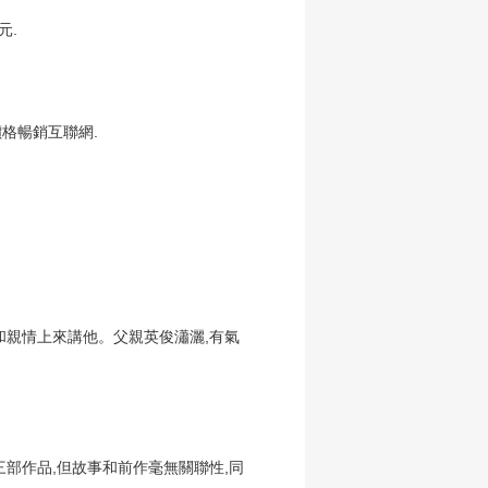
元.
格暢銷互聯網.
和親情上來講他。父親英俊瀟灑,有氣
部作品,但故事和前作毫無關聯性,同