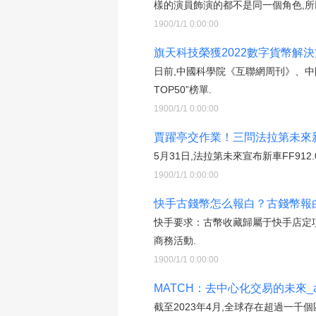
樣的演員飾演的都不是同一個角色,所
1900/1/1 0:00:00
旗天科技榮獲2022數字貨幣解決
日前,中國科學院《互聯網周刊》、中
TOP50”榜單.
1900/1/1 0:00:00
賈躍亭交作業！三問法拉第未來新車
5月31日,法拉第未來宣布新車FF912.
1900/1/1 0:00:00
快手古錢幣怎么報白？古錢幣報白
快手要求：古幣收藏歸屬于快手店定
商務活動.
1900/1/1 0:00:00
MATCH：去中心化交易的未來_at
截至2023年4月,全球存在超過一