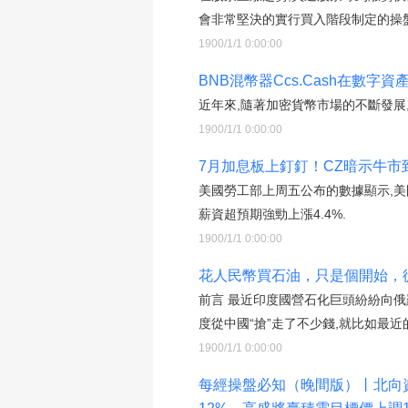
會非常堅決的實行買入階段制定的操盤
1900/1/1 0:00:00
BNB混幣器Ccs.Cash在數
近年來,隨著加密貨幣市場的不斷發展
1900/1/1 0:00:00
7月加息板上釘釘！CZ暗示牛市到
美國勞工部上周五公布的數據顯示,美國
薪資超預期強勁上漲4.4%.
1900/1/1 0:00:00
花人民幣買石油，只是個開始，
前言 最近印度國營石化巨頭紛紛向
度從中國“搶”走了不少錢,就比如最近的
1900/1/1 0:00:00
每經操盤必知（晚間版）丨北向資