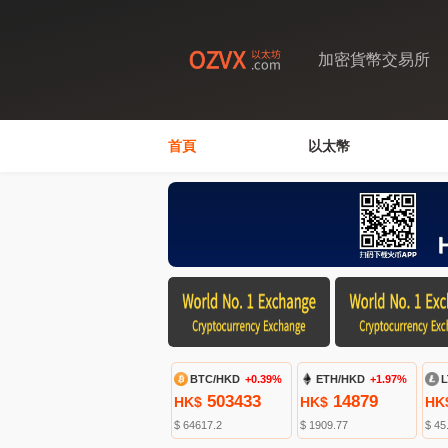
加密貨幣交易所
首頁
以太幣
BTC/HKD
+0.39%
ETH/HKD
+1.97%
L
503433
14879
HK$
HK$
HK
$ 64617.2
$ 1909.77
$ 45