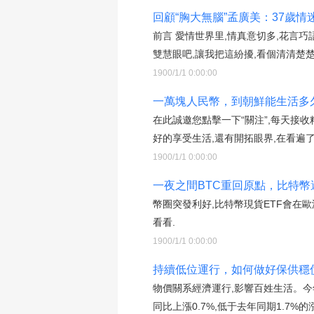
回顧“胸大無腦”孟廣美：37歲情
前言 愛情世界里,情真意切多,花言巧
雙慧眼吧,讓我把這紛擾,看個清清楚楚
1900/1/1 0:00:00
一萬塊人民幣，到朝鮮能生活多久
在此誠邀您點擊一下“關注”,每天接
好的享受生活,還有開拓眼界,在看遍
1900/1/1 0:00:00
一夜之間BTC重回原點，比特幣
幣圈突發利好,比特幣現貨ETF會在
看看.
1900/1/1 0:00:00
持續低位運行，如何做好保供穩價
物價關系經濟運行,影響百姓生活。今
同比上漲0.7%,低于去年同期1.7%的