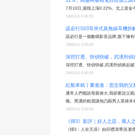
12%，高盛將臺積電目標價上調14
7月10日,滬指上漲0.22%。北上資金
1900/1/1 0:00:00
諾必行S03耳夾式真無線耳機拆解
諾必行是一個數碼影音品牌,旗下擁有
1900/1/1 0:00:00
深挖打透、快偵快破，武漢刑偵掀起
深挖打透、快偵快破,武漢刑偵掀起破
1900/1/1 0:00:00
紅船來稿丨董進進：思念我的父親
通常人們都說母親偉大,我卻要說父親
魄。黑濃的粗眉讓他凸顯男人英雄本色
1900/1/1 0:00:00
《掃3》影評｜好人之惡，壞人之善
《掃3：人在天涯》由邱禮濤導演,劉