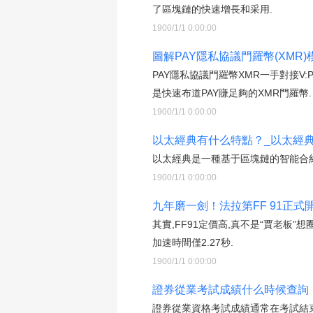
了區塊鏈的快速增長和采用.
1900/1/1 0:00:00
圖解PAY隱私協議門羅幣(XMR)模
PAY隱私協議門羅幣XMR一手對接V
是快速布道PAY賺足夠的XMR門羅幣.
1900/1/1 0:00:00
以太經典有什么特點？_以太經
以太經典是一種基于區塊鏈的智能合約
1900/1/1 0:00:00
九年磨一劍！法拉第FF 91正式開
其實,FF91定價高,真不是“賈老板”想
加速時間僅2.27秒.
1900/1/1 0:00:00
證券從業考試成績什么時候查詢，
證券從業資格考試成績通常在考試結束