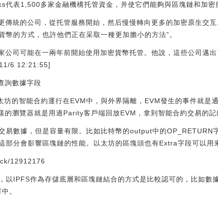
ocks代表1,500多家金融機構托管資金，并使它們能夠與區塊鏈和加
是更傳統的公司，從托管服務開始，然后慢慢轉向更多的加密原生交互。
貨幣的方式，也許他們正在采取一種更加膽小的方法”。
，一家公司可能在一兩年前開始使用加密貨幣托管。他說，這些公司邁
6 12:21:55]
坊可查詢數據字段
太坊的智能合約運行在EVM中，與外界隔離，EVM發生的事件就是通
n這樣的瀏覽器就是用過Parity客戶端回放EVM，拿到智能合約交易的
易數據，但是容量有限。比如比特幣的output中的OP_RETUR
這部分會影響區塊鏈的性能。以太坊的區塊頭也有Extra字段可以用
ock/12912176
以IPFS作為存儲底層和區塊鏈結合的方式是比較認可的，比如數據
庫中。