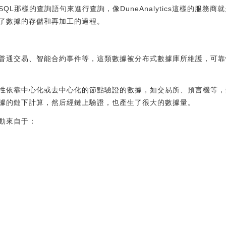
QL那樣的查詢語句來進行查詢，像DuneAnalytics這樣的服務
了數據的存儲和再加工的過程。
普通交易、智能合約事件等，這類數據被分布式數據庫所維護，可靠
性依靠中心化或去中心化的節點驗證的數據，如交易所、預言機等，類
據的鏈下計算，然后經鏈上驗證，也產生了很大的數據量。
動來自于：