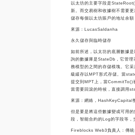
以太坊的主要字段是StateRoo
新。而交易樹和收據樹不需要更
儲存每個以太坊賬戶的地址余額
來源：LucasSaldanha
永久儲存與臨時儲存
如前所述，以太坊的底層數據是以
詢的數據庫是StateDb，它管理
務模型的之間的存儲模塊。它采用
級緩存以MPT形式存儲。當stateO
提交到MPT上，當CommitT
當需要回滾的時候，直接調用sts
來源：網絡，HashKeyCapita
但是要是將這些數據變成可用的數據
段，智能合約的Log的字段等，交
Fireblocks Web3負責