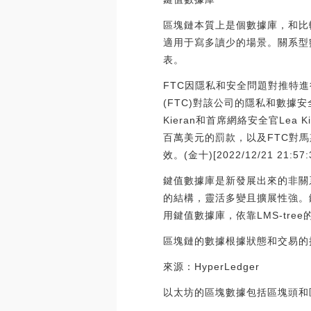
區塊鏈本質上是個數據庫，和比較
適用于寫多讀少的場景。關系型
表。
FTC因隱私和安全問題對推特
(FTC)對該公司的隱私和數據
Kieran和首席網絡安全官Le
百萬美元的罰款，以及FTC對
效。(金十)[2022/12/21 21:57:
鍵值數據庫是新發展出來的非關
的結構，靈活多變且擴展性強。
用鍵值數據庫，依靠LMS-tre
區塊鏈的數據根據狀態和交易的
來源：HyperLedger
以太坊的區塊數據包括區塊頭和