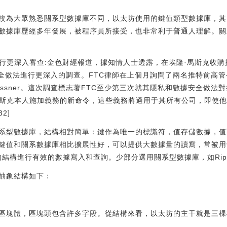
為大眾熟悉關系型數據庫不同，以太坊使用的鍵值類型數據庫，其底層基于
數據庫歷經多年發展，被程序員所接受，也非常利于普通人理解。關
進行更深入審查:金色財經報道，據知情人士透露，在埃隆·馬斯克收
安全做法進行更深入的調查。FTC律師在上個月詢問了兩名推特前高管—
a Kissner。這次調查標志著FTC至少第三次就其隱私和數據安全
馬斯克本人施加義務的新命令，這些義務將適用于其所有公司，即使他
32]
系型數據庫，結構相對簡單：鍵作為唯一的標識符，值存儲數據，值
鍵值和關系數據庫相比擴展性好，可以提供大數據量的讀寫，常被用
e的結構進行有效的數據寫入和查詢。少部分選用關系型數據庫，如Ripp
抽象結構如下：
區塊體，區塊頭包含許多字段。從結構來看，以太坊的主干就是三棵