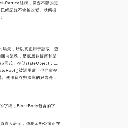
-Patrica結構，需要不斷的更
據已經記錄不會被改變。狀態樹
：
讀少的場景，所以真正用于讀取、查
其直接面向業務，是底層數據庫和業
，存儲stateObject，二
iateRoot()被調用后，他們會被
存結構。使用多存數據庫的好處是，
段，BlockBody包含的字
Web3負責人表示，傳統金融公司正在