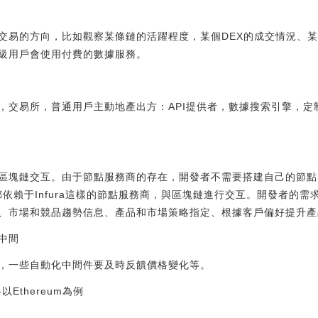
交易的方向，比如觀察某條鏈的活躍程度，某個DEX的成交情況、
級用戶會使用付費的數據服務。
，交易所，普通用戶主動地產出方：API提供者，數據搜索引擎，定
區塊鏈交互。由于節點服務商的存在，開發者不需要搭建自己的節點
都依賴于Infura這樣的節點服務商，與區塊鏈進行交互。開發者的
、市場和競品趨勢信息、產品和市場策略指定、根據客戶偏好提升產
中間
，一些自動化中間件要及時反饋價格變化等。
Ethereum為例