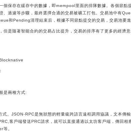
個保存在緩存中的數據，即mempool里面的排隊數據。各個節點提交
、過濾等步驟，最終選擇合適的交易被礦工打包。交易池中有Queue和
eue和Pending清理結束后，根據不同節點提交的交易，交易池
，但是隨著智能合約的交易占比提升，交易的排序有了更多的經濟意
knative
t
般是兩種方式:
C的方式。JSON-RPC是無狀態的輕量級跨語言遠程調用協議，文本傳
N-PRC,客戶端發送PRC請求，就可以直接通過以太坊客戶端，傳回
ber等。