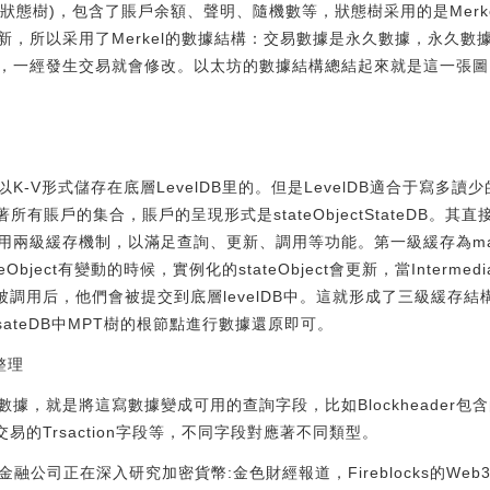
t(狀態樹)，包含了賬戶余額、聲明、隨機數等，狀態樹采用的是Merkel
新，所以采用了Merkel的數據結構：交易數據是永久數據，永久數
，一經發生交易就會修改。以太坊的數據結構總結起來就是這一張圖
K-V形式儲存在底層LevelDB里的。但是LevelDB適合于寫多
著所有賬戶的集合，賬戶的呈現形式是stateObjectStateDB。
兩級緩存機制，以滿足查詢、更新、調用等功能。第一級緩存為map形式
bject有變動的時候，實例化的stateObject會更新，當Intermed
o()被調用后，他們會被提交到底層levelDB中。這就形成了三級緩
ateDB中MPT樹的根節點進行數據還原即可。
l整理
，就是將這寫數據變成可用的查詢字段，比如Blockheader包含的字
易的Trsaction字段等，不同字段對應著不同類型。
人：傳統金融公司正在深入研究加密貨幣:金色財經報道，Fireblocks的