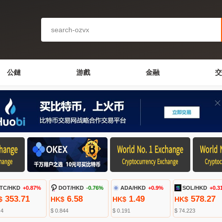
公鏈
游戲
金融
交
TC/HKD
+0.87%
DOT/HKD
-0.76%
ADA/HKD
+0.9%
SOL/HKD
+0.3
353.71
6.58
1.49
578.27
$
HK$
HK$
HK$
.4
$ 0.844
$ 0.191
$ 74.223