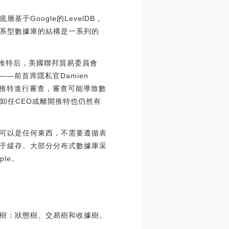
Google的LevelDB，
系型數據庫的結構是一系列的
購推特后，美國聯邦貿易委員會
—前首席隱私官Damien
做法對推特進行審查，審查可能導致數
卸任CEO或離開推特也仍然有
可以是任何東西，不需要遵循表
于緩存。大部分分布式數據庫采
le。
樹：狀態樹、交易樹和收據樹。