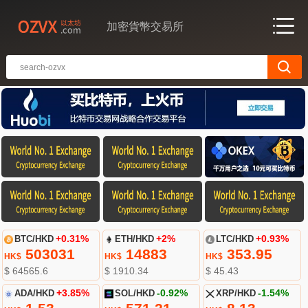
加密貨幣交易所
BTC/HKD
+0.31%
ETH/HKD
+2%
LTC/HKD
+0.93%
503031
14883
353.95
HK$
HK$
HK$
$ 64565.6
$ 1910.34
$ 45.43
ADA/HKD
+3.85%
SOL/HKD
-0.92%
XRP/HKD
-1.54%