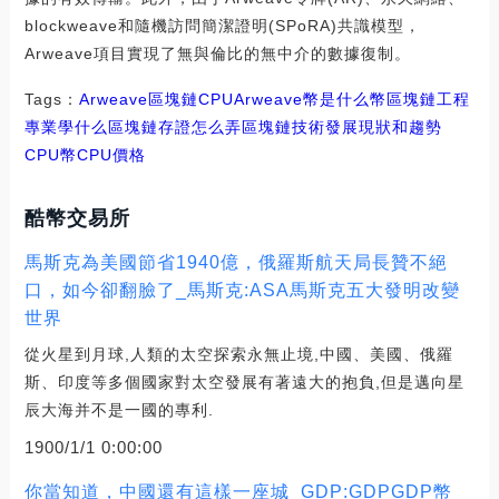
blockweave和隨機訪問簡潔證明(SPoRA)共識模型，
Arweave項目實現了無與倫比的無中介的數據復制。
Tags：
Arweave
區塊鏈
CPU
Arweave幣是什么幣區塊鏈工程
專業學什么
區塊鏈存證怎么弄
區塊鏈技術發展現狀和趨勢
CPU幣
CPU價格
酷幣交易所
馬斯克為美國節省1940億，俄羅斯航天局長贊不絕
口，如今卻翻臉了_馬斯克:ASA馬斯克五大發明改變
世界
從火星到月球,人類的太空探索永無止境,中國、美國、俄羅
斯、印度等多個國家對太空發展有著遠大的抱負,但是邁向星
辰大海并不是一國的專利.
1900/1/1 0:00:00
你當知道，中國還有這樣一座城_GDP:GDPGDP幣