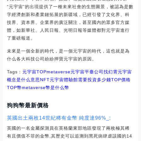
“元宇宙”的出現提供了一種未來社會的生態圖景，被認為是數
字經濟創新和產業鏈拓展的新疆域，已經引發了文化界、科
技界、資本界、企業界的廣泛關注，甚至國內的眾多官方媒
體，如新華社、人民日報、光明日報等媒體都對元宇宙進行
了重磅報道。
未來是一個全新的時代，是一個元宇宙的時代，這也就是為
什么各大科技公司紛紛押寶元宇宙的原因。
Tags：
元宇宙
TOP
metaverse元宇宙平臺公司找幻霄
元宇宙
概念是什么意思NFT
元宇宙體驗館需要投資多少錢TOP價格
TOP幣
metaverse幣是什么幣
狗狗幣最新價格
英國出土兩枚14世紀稀有金幣 純度達96%_:
英國的一名金屬探測員在英格蘭東部地區發現了兩枚極其稀
有且價值不菲的金幣,其歷史可以追溯到黑死病肆虐該國的14