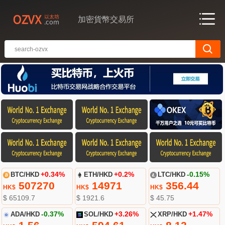
加密貨幣交易所
BTC/HKD
+0.34%
ETH/HKD
+0.2%
LTC/HKD
-0.15%
507270
14971
356.44
HK$
HK$
HK$
$ 65109.7
$ 1921.6
$ 45.75
ADA/HKD
-0.37%
SOL/HKD
+3.26%
XRP/HKD
+1.47%