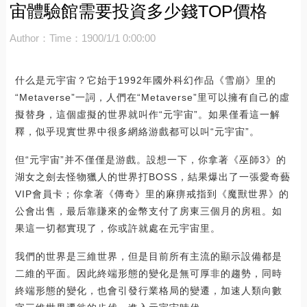
宙體驗館需要投資多少錢TOP價格
Author：
Time：1900/1/1 0:00:00
什么是元宇宙？它始于1992年國外科幻作品《雪崩》里的
“Metaverse”一詞，人們在“Metaverse”里可以擁有自己的虛
擬替身，這個虛擬的世界就叫作“元宇宙”。如果僅看這一解
釋，似乎現實世界中很多網絡游戲都可以叫“元宇宙”。
但“元宇宙”并不僅僅是游戲。設想一下，你拿著《巫師3》的
湖女之劍去怪物獵人的世界打BOSS，結果爆出了一張愛奇藝
VIP會員卡；你拿著《傳奇》里的麻痹戒指到《魔獸世界》的
公會出售，最后靠賺來的金幣支付了房東三個月的房租。如
果這一切都實現了，你或許就處在元宇宙里。
我們的世界是三維世界，但是目前所有主流的顯示設備都是
二維的平面。因此終端形態的變化是無可厚非的趨勢，同時
終端形態的變化，也會引發行業格局的變遷，加速人類向數