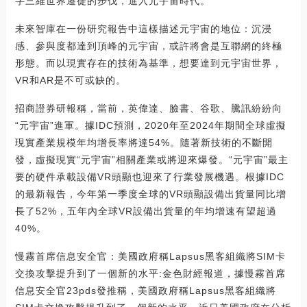
字三維世界遷徙的步伐，進入元宇宙時代。
未來智庫在一份研究報告中這樣描述元宇宙的地位：沉浸
感、參與度都達到頂峰的元宇宙，或許將會是互聯網的終極
形態。而以現實存在的技術為基準，想要達到元宇宙世界，
VR和AR是不可或缺的。
招商證券研報稱，當前，英偉達、臉書、谷歌、騰訊紛紛向
“元宇宙”進軍。據IDC預測，2020年至2024年期間全球虛擬
現實產業規模年均增長率將達54%。隨著新技術的不斷開
發，虛擬現實“元宇宙”相關產業或將迎來爆發。“元宇宙”最主
要的硬件承載設備VR頭顯也迎來了行業發展機遇。根據IDC
的最新報告，今年第一季度全球的VR頭顯設備出貨量同比增
長了52%，五年內全球VR設備出貨量的年均增速有望超過
40%。
慢霧首席信息安全官：美國政府稱Lapsus黑客組織將SIM卡
交換攻擊提升到了一個新的水平:金色財經報道，據慢霧首席
信息安全官23pds發推稱，美國政府稱Lapsus黑客組織將