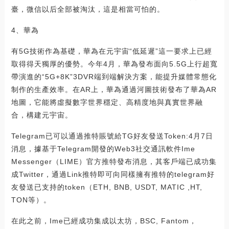
臺，微信以后全部被淘汰，這是相當可怕的。
4、華為
有5G技術作為基礎，華為在元宇宙“低延遲”這一要求上已經
取得得天獨厚的優勢。今年4月，華為發布面向5.5G上行超寬
帶演進的“5G+8K”3DVR端到端解決方案，能提升媒體常態化
制作的生產效率。在AR上，華為通過河圖技術發布了華為AR
地圖，它能將虛擬數字世界穩定、高精度地與真實世界融
合，構建元宇宙。
Telegram已可以通過推特賬號給TG好友發送Token:4月7日
消息，據基于Telegram開發的Web3社交通訊軟件Ime
Messenger（LIME）官方推特發布消息，其客戶端已成功集
成Twitter，通過Link推特即可向同樣擁有推特的telegram好
友發送已支持的token（ETH, BNB, USDT, MATIC ,HT,
TON等）。
在此之前，Ime已經成功集成以太坊，BSC, Fantom，