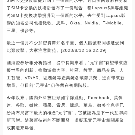
SIM卡交換攻擊提升到了一個新的水平。近日美國政府在分析
了SIM卡交換的技術后發布了一份報告，稱Lapsus$黑客組織
將SIM卡交換攻擊提升到一個新的水平。去年受到Lapsus影
響的知名公司包括微軟、思科、Okta、Nvidia、T-Mobile、
三星、優步等。
最近一個月不少加密貨幣知名平臺、個人賬號都同樣遭受到
此類攻擊，大家注意防范。[2023/8/12 16:22:09]
國海證券研報分析指出，從中長期來看，“元宇宙”有望帶來虛
擬世界的創新，推動游戲內容、社區、教育、商品交易、人
工智能、VR/AR、區塊鏈等產業鏈各環節共榮，進而帶來新
增量。但目前“元宇宙”仍停留在初期階段。
今年以來，國內外科技巨頭如字節跳動、Facebook、英偉
達、谷歌、微軟、蘋果、索尼、騰訊、華為、微美全息等已
紛紛布局當下最火的概念“元宇宙”，它被認為是下一代互聯網
新形態。隨著新技術的不斷開發，虛擬現實元宇宙相關產業
或將迎來爆發。