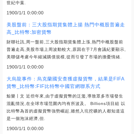
世紀中葉.
1900/1/1 0:00:00
美股盤前：三大股指期貨集體上揚 熱門中概股普遍走
高_比特幣:加密貨幣
財聯社訊,周一盤前,三大股指期貨集體上漲,熱門中概股盤前
普遍走高,美股市場上周波動較大,原因在于7月會議紀要顯示,
美聯儲考慮今年縮減購債規模,從而引發了市場的擔憂情緒.
1900/1/1 0:00:00
大烏龍事件：烏克蘭國安查獲虛擬貨幣，結果是FIFA
貨幣_比特幣:FIF比特幣中國官網聯系方式
鯨樂丨文 近些年來,由于虛擬貨幣的泛濫,導致眾多市場發生
混亂情況,在全球市場范圍內均有所波及。 Billions項目組 以
比特幣為首的虛擬貨幣強勢崛起,雖然入坑挖礦的人都知道這
是一個泡沫經濟,但.
1900/1/1 0:00:00