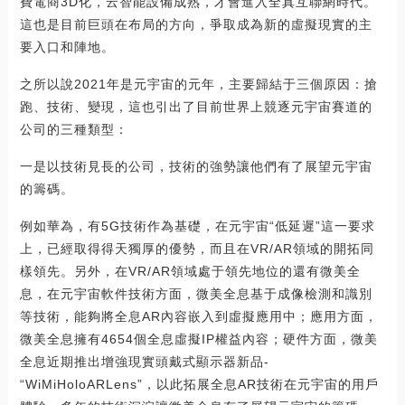
費電商3D化，云智能設備成熟，才會進入全真互聯網時代。
這也是目前巨頭在布局的方向，爭取成為新的虛擬現實的主
要入口和陣地。
之所以說2021年是元宇宙的元年，主要歸結于三個原因：搶
跑、技術、變現，這也引出了目前世界上競逐元宇宙賽道的
公司的三種類型：
一是以技術見長的公司，技術的強勢讓他們有了展望元宇宙
的籌碼。
例如華為，有5G技術作為基礎，在元宇宙“低延遲”這一要求
上，已經取得得天獨厚的優勢，而且在VR/AR領域的開拓同
樣領先。另外，在VR/AR領域處于領先地位的還有微美全
息，在元宇宙軟件技術方面，微美全息基于成像檢測和識別
等技術，能夠將全息AR內容嵌入到虛擬應用中；應用方面，
微美全息擁有4654個全息虛擬IP權益內容；硬件方面，微美
全息近期推出增強現實頭戴式顯示器新品-
“WiMiHoloARLens”，以此拓展全息AR技術在元宇宙的用戶