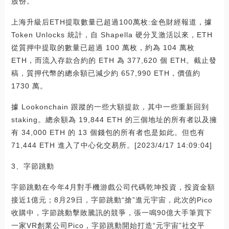
股份。
上海升級后ETH提取數量已超過100萬枚:金色財經報道，據
Token Unlocks 統計，自 Shapella 硬分叉激活以來，ETH
從質押中提取的數量已超過 100 萬枚，約為 104 萬枚
ETH，而流入存款合約的 ETH 為 377,620 個 ETH。截止發
稿，質押代幣的總余額已減少約 657,990 ETH，價值約
1730 萬。
據 Lookonchain 跟蹤的一些大額提款，其中一些重新回到
staking。總余額為 19,844 ETH 的三個地址的所有者以及擁
有 34,000 ETH 的 13 個錢包的所有者也是如此。但也有
71,444 ETH 進入了中心化交易所。[2023/4/17 14:09:04]
3、字節跳動
字節跳動在今年4月對手機游戲公司代碼乾坤投資，投資金額
接近1億元；8月29日，字節跳動“搶”進元宇宙，此次的Pico
收購中，字節跳動擊敗騰訊的競爭，張一鳴90億大手筆買下
一家VR創業公司Pico，字節跳動開始打造“元宇宙”社交平