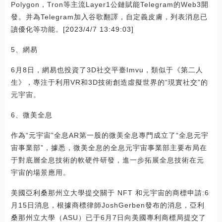
Polygon，Tron等主流Layer1公鏈賦能Telegram的Web3開
發。并為Telegram加入谷歌翻譯，自定義皮膚，列表消息已
讀優化等功能。[2023/4/7 13:49:03]
5、網易
6月8日，網易也投資了3D社交平臺Imvu，類似于《第二人
生》，專注于利用VR和3D技術創造虛擬世界的“現實社交”的
元宇宙。
6、微美全息
作為“元宇宙”全息AR第一股的微美全息專門成立了“全息元宇
宙事業部”，據悉，微美全息的全息元宇宙事業部主要布局在
于對底層全息技術的軟硬件研發，進一步拓展全息技術在元
宇宙的場景應用。
美國亞利桑那州立大學提交關于 NFT 和元宇宙的商標申請:6
月15日消息，根據商標律師JoshGerben發布的消息，亞利
桑那州立大學（ASU）已于6月7日向美國專利商標局提交了