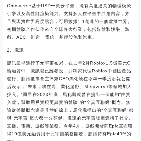
Omniverse基于USD一款云平臺，擁有高度逼真的物理模擬
引擎以及高性能渲染能力。支持多人在平臺中共創內容，并
且與現實世界高度貼合，可用數據1:1創造的一個虛擬世界。
初期體驗合作伙伴來自全球各大行業，包括媒體和娛樂、游
戲、AEC、制造、電信、基礎設施和汽車。
2、騰訊
騰訊最早進行了元宇宙布局，在去年2月Roblox1.5億美元G
輪融資中，騰訊就已經參投，并獨家代理Roblox中國區產品
發行。騰訊董事會主席兼CEO馬化騰在今年一季度財報公開
后表示，“未來，將在高工業化游戲、Metaverse等領域加大
投入。”而早在2020年底，馬化騰就曾在提出一個能夠“由實
入虛，幫助用戶實現更真實的體驗”的“全真互聯網”概念。無
論從整體概念還是具體細節上，馬化騰提出的“全真互聯網”都
與“元宇宙”概念都十分類似。騰訊的元宇宙版圖囊括了社交、
直播、電商、游戲等業務。今年4月，游戲開發商Epic宣布獲
得10億美元融資用于元宇宙業務開發，騰訊持有Epic40%的