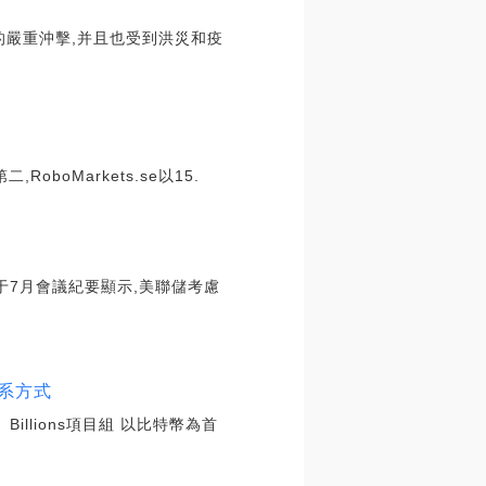
的嚴重沖擊,并且也受到洪災和疫
RoboMarkets.se以15.
于7月會議紀要顯示,美聯儲考慮
聯系方式
llions項目組 以比特幣為首