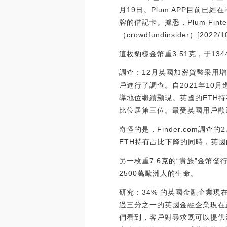
月19日。Plum APP目前已
牌的借記卡。據悉，Plum Fi
（crowdfundinsider）[2022/10
這枚豹樣金幣重3.51克，于1
調查：12月英國加密貨幣采用增長1
戶進行了調查。自2021年10
導地位繼續顯現。英國的ETH持
比位居第三位。最受英國用戶歡迎
奇怪的是，Finder.com調
ETH持有占比下降的同時，英國的ETH
另一枚重7.6克的“貴族”金幣
2500萬歐洲人的生命。
研究：34% 的英國金融企業現
過三分之一的英國金融企業現在正在使
們看到，客戶對尋求既可以提供