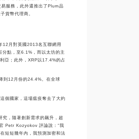
幣交易服務，此外還推出了Plum品
和電子貨幣代理商。
1年12月對英國2013名互聯網用
百分點，至6.1%，而以太坊的主
亞；此外，XRP以17.4%的占
降到12月份的24.4%。在全球
蹂躪這個國家，這場瘟疫奪去了大約
最新研究，隨著創新需求的飆升，超
r Kozyokov 評論說：“我
“在短短幾年內，我預測加密和法