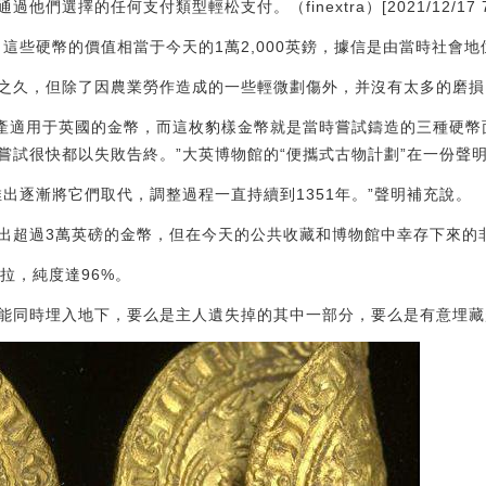
選擇的任何支付類型輕松支付。（finextra）[2021/12/17 7:4
這些硬幣的價值相當于今天的1萬2,000英鎊，據信是由當時社會
之久，但除了因農業勞作造成的一些輕微劃傷外，并沒有太多的磨損
圖生產適用于英國的金幣，而這枚豹樣金幣就是當時嘗試鑄造的三種硬
嘗試很快都以失敗告終。”大英博物館的“便攜式古物計劃”在一份聲
的推出逐漸將它們取代，調整過程一直持續到1351年。”聲明補充說。
出超過3萬英磅的金幣，但在今天的公共收藏和博物館中幸存下來的
拉，純度達96%。
能同時埋入地下，要么是主人遺失掉的其中一部分，要么是有意埋藏