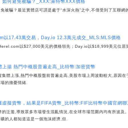
如何避免被騙？_XXX:萊特幣XXX價格
避免被騙？最近實體店可謂是處于“水深火熱”之中,不僅受到了互聯網
m以17.43萬交易，Day.io 12.3萬元成交_MLS:MLS價格
l.com以$27,000美元的價格領先；Day.io以$18,999美元位居第二,
上揚 熱門中概股普遍走高_比特幣:加密貨幣
貨集體上漲,熱門中概股盤前普遍走高,美股市場上周波動較大,原因在
場的擔憂情緒.
虛擬貨幣，結果是FIFA貨幣_比特幣:FIF比特幣中國官網
的泛濫,導致眾多市場發生混亂情況,在全球市場范圍內均有所波及。 Bi
礦的人都知道這是一個泡沫經濟,但.