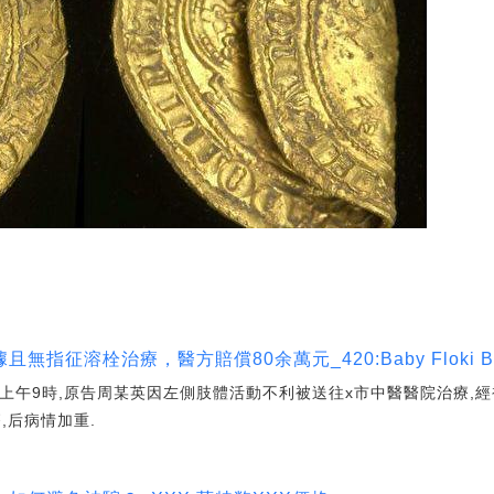
征溶栓治療，醫方賠償80余萬元_420:Baby Floki Billi
17日上午9時,原告周某英因左側肢體活動不利被送往x市中醫醫院治療,
,后病情加重.