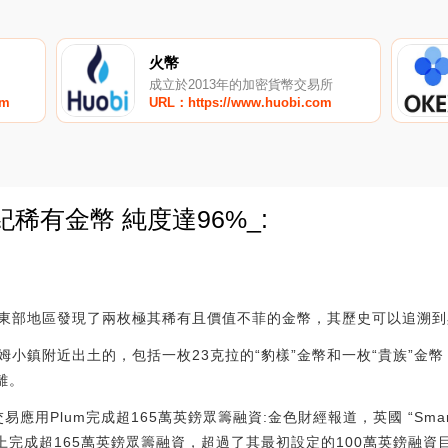
火幣
成立於2013年的加密貨幣交易所
om
URL：https://www.huobi.com
稀有金幣 純度達96%_:
0
東部地區發現了兩枚極其稀有且價值不菲的金幣，其歷史可以追溯到
姆小鎮附近出土的，包括一枚23克拉的“豹樣”金幣和一枚“貴族”金
離。
理財交易應用Plum完成超165萬英鎊眾籌融資:金色財經報道，英國 “Smar
e平臺上完成超165萬英鎊眾籌融資，超過了其最初設定的100萬英鎊融