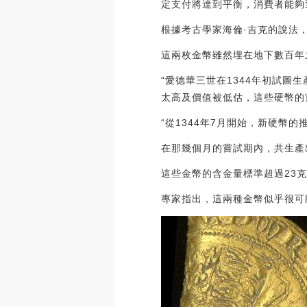
定支付將達到平衡，消費者能夠通過他們
根據考古學家海倫·吉克的說法，
這兩枚金幣雖然埋在地下數百年
“愛德華三世在1344年初試
太高及價值被低估，這些硬幣的
“從1344年7月開始，新硬幣
在那幾個月的嘗試期內，共生產
這些金幣的含金量標準超過23克
專家指出，這兩種金幣似乎很可