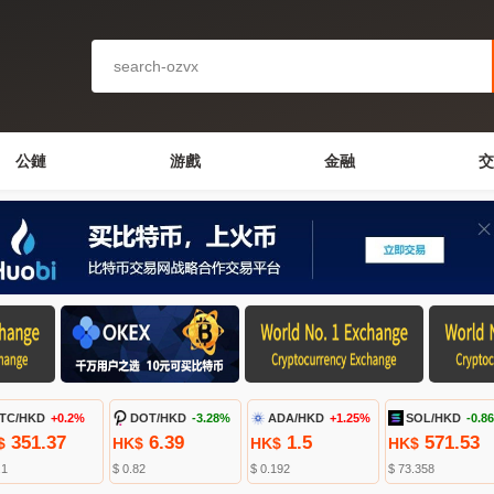
公鏈
游戲
金融
交
TC/HKD
+0.2%
DOT/HKD
-3.28%
ADA/HKD
+1.25%
SOL/HKD
-0.8
351.37
6.39
1.5
571.53
$
HK$
HK$
HK$
.1
$ 0.82
$ 0.192
$ 73.358