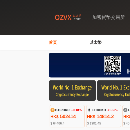
加密貨幣交易所
首頁
以太幣
BTC/HKD
+0.18%
ETH/HKD
+1.52%
L
502414
14814.2
HK$
HK$
HK
$ 64486.4
$ 1901.45
$ 45