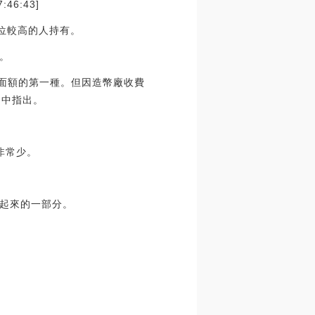
6:43]
地位較高的人持有。
。
幣面額的第一種。但因造幣廠收費
明中指出。
非常少。
起來的一部分。