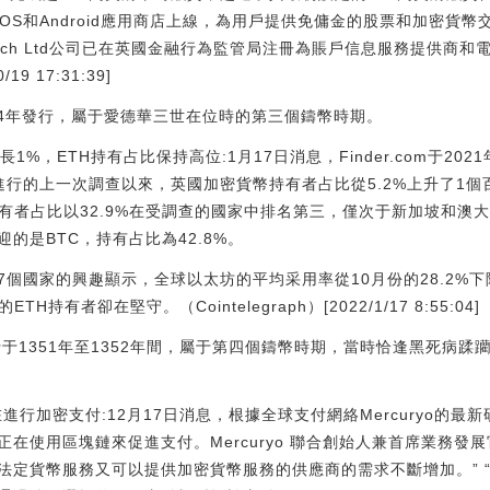
經在iOS和Android應用商店上線，為用戶提供免傭金的股票和加密貨
ntech Ltd公司已在英國金融行為監管局注冊為賬戶信息服務提供商
/19 17:31:39]
344年發行，屬于愛德華三世在位時的第三個鑄幣時期。
%，ETH持有占比保持高位:1月17日消息，Finder.com于202
月進行的上一次調查以來，英國加密貨幣持有者占比從5.2%上升了1個
有者占比以32.9%在受調查的國家中排名第三，僅次于新加坡和澳大利
的是BTC，持有占比為42.8%。
查的27個國家的興趣顯示，全球以太坊的平均采用率從10月份的28.2%下
持有者卻在堅守。（Cointelegraph）[2022/1/17 8:55:04]
發行于1351年至1352年間，屬于第四個鑄幣時期，當時恰逢黑死病
在進行加密支付:12月17日消息，根據全球支付網絡Mercuryo的
用區塊鏈來促進支付。Mercuryo 聯合創始人兼首席業務發展官 Pet
法定貨幣服務又可以提供加密貨幣服務的供應商的需求不斷增加。” 