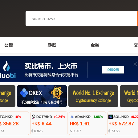
公鏈
游戲
金融
交
TC/HKD
+0%
DOT/HKD
+0.24%
ADA/HKD
-1.08%
SOL/HKD
+0.2
356.28
6.44
1.61
572.87
$
HK$
HK$
HK$
.73
$ 0.826
$ 0.207
$ 73.53