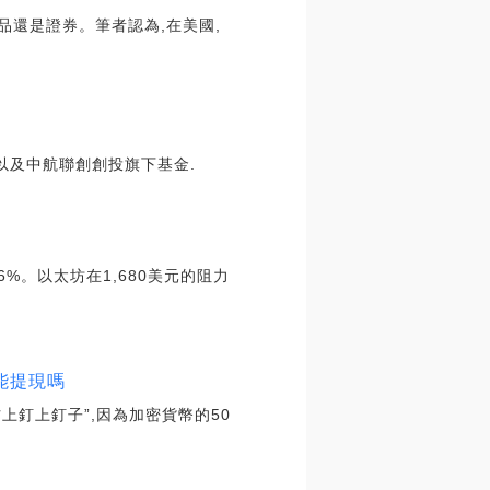
品還是證券。筆者認為,在美國,
控以及中航聯創創投旗下基金.
%。以太坊在1,680美元的阻力
幣能提現嗎
材上釘上釘子”,因為加密貨幣的50