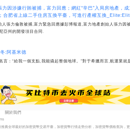
張力因涉嫌行賄被捕，富力回應；網紅“辛巴”入局房地產，
合肥省上線二手住房互換平臺，可進行產權互換_Elite:Eli
創始人張力倫敦被捕,富力緊急回應據彭博報道,富力地產創始人張力因
尼亞州的開發項目合同.
冬:阿基米德
言：“給我一個支點,我能撬起整個地球。”對于希臘而言,航運業就
關於我們
4ms
所推薦全球最好的加密貨幣交易平臺，加密貨幣行情走勢分析，加密貨幣價格查詢，