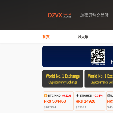
加密貨幣交易所
首頁
以太幣
BTC/HKD
+0.21%
ETH/HKD
+0.31%
L
504463
14928
HK$
HK$
HK
$ 64749.4
$ 1916.1
$ 45