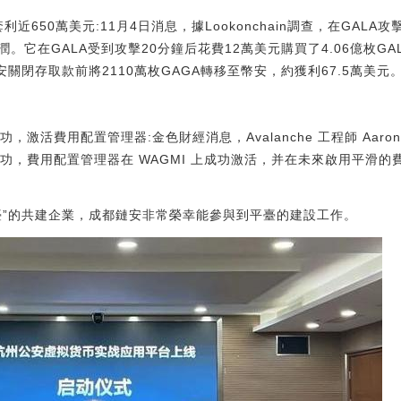
利近650萬美元:11月4日消息，據Lookonchain調查，在GALA
它在GALA受到攻擊20分鐘后花費12萬美元購買了4.06億枚GALA
存取款前將2110萬枚GAGA轉移至幣安，約獲利67.5萬美元。[2022/
級成功，激活費用配置管理器:金色財經消息，Avalanche 工程師 Aaron 
網升級成功，費用配置管理器在 WAGMI 上成功激活，并在未來啟用平滑的費用
臺”的共建企業，成都鏈安非常榮幸能參與到平臺的建設工作。