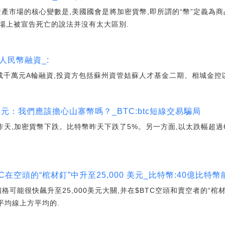
資產市場的核心變數是,美國國會是將加密貨幣,即所謂的“幣”定義為商
場上被宣告死亡的說法并沒有太大區別.
人民幣融資_:
”完成千萬元A輪融資,投資方包括蘇州資管姑蘇人才基金二期、相城金
80 美元：我們應該擔心山寨幣嗎？_BTC:btc短線交易騙局
昨天,加密貨幣下跌。比特幣昨天下跌了5%。另一方面,以太跌幅超過6
在空頭的“棺材釘”中升至25,000 美元_比特幣:40億比特
價格可能很快飆升至25,000美元大關,并在$BTC空頭和賣空者的“棺
平均線上方平均的.