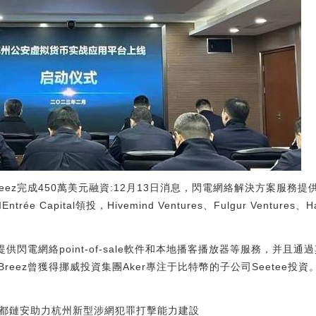
ez完成450萬美元融資:12月13日消息，閃電網絡解決方案服務提供
trée Capital領投，Hivemind Ventures、Fulgur Ventures、Haw
供閃電網絡point-of-sale軟件和本地播客播放器等服務，并且通過其非
ez曾獲得挪威投資集團Aker專注于比特幣的子公司Seetee投資。（Bit
合作，成都鏈安助力杭州新型涉網犯罪打擊能力建設