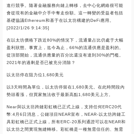
進行競爭。隨著金融服務向鏈上轉移，去中心化網絡很可能
會從現有的金融中介手中奪走份額。這一轉變的受益者包括
基礎協議Ethereum和基于在以太坊構建的DeFi應用。
[2022/1/26 9:14:35]
在以太坊價格下跌近80%的情況下，流通量占比仍處于大幅
盈利狀態。事實上，迄今為止，66%的流通供應是盈利的。
從頂部開始，流通供應量的百分比還沒有達到30%的門檻。
2021年的過剩是否已被充分消除？
以太坊停在阻力位1,680美元
以3天時間為單位，以太坊停留在1,680美元。在此時間段內
勢頭看漲，但買家無法收于最新高點1,680美元上方。
Near與以太坊跨鏈彩虹橋已正式上線，支持任何ERC20代
幣:4月6日消息，公鏈項目NEAR宣布，NEAR-以太坊跨鏈工
具彩虹橋已正式上線，所有ERC-20系列通證可以在NEAR和
以太坊之間實現無縫轉移。彩虹橋是一種無需信任的、無需