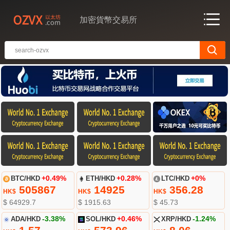
加密貨幣交易所
BTC/HKD
+0.49%
ETH/HKD
+0.28%
LTC/HKD
+0%
505867
14925
356.28
HK$
HK$
HK$
$ 64929.7
$ 1915.63
$ 45.73
ADA/HKD
-3.38%
SOL/HKD
+0.46%
XRP/HKD
-1.24%