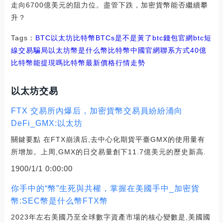
走向6700億美元的阻力位。盡管下跌，加密貨幣能否繼續攀
升？
Tags：
BTC
以太坊
比特幣BTCs是不是黃了
btc錢包官網
btc短
線交易騙局
以太坊幣是什么幣比特幣中國官網聯系方式
40億
比特幣能提現嗎
比特幣最新價格行情走勢
以太坊交易
FTX 交易所內爆后，加密貨幣交易員紛紛涌向
DeFi_GMX:以太坊
關鍵要點 在FTX崩潰后,去中心化期貨平臺GMX的使用量有
所增加。上周,GMX的日交易量創下11.7億美元的歷史新高.
1900/1/1 0:00:00
你手中的“幣”生死與共權，掌握在美國手中_加密貨
幣:SEC幣是什么幣FTX幣
2023年左右美國乃至全球數字資產市場的核心變數是,美國國