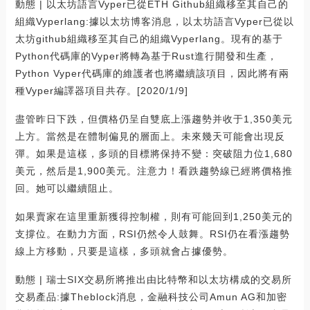
動態 | 以太坊語言Vyper已從ETH Github組織移至其自己的
組織Vyperlang:據以太坊博客消息，以太坊語言Vyper已從以
太坊github組織移至其自己的組織Vyperlang。現有的基于
Python代碼庫的Vyper將轉為基于Rust進行開發和生產，
Python Vyper代碼庫的維護者也將繼續該項目，因此將有兩
種Vyper編譯器項目共存。[2020/1/9]
盡管昨日下跌，但價格仍呈自雙底上漲趨勢并收于1,350美元
上方。當然是在體制偏見的層面上。未來幾天可能會出現反
彈。如果是這樣，多頭的目標將保持不變：突破阻力位1,680
美元，然后是1,900美元。注意力！看跌趨勢線已經將價格推
回。她可以繼續阻止。
如果賣家在這里重新獲得控制權，則有可能回到1,250美元的
支撐位。在動力方面，RSI仍然令人鼓舞。RSI仍在看漲趨勢
線上方移動，只要是這樣，多頭就會占據優勢。
動態 | 瑞士SIX交易所將推出由比特幣和以太坊構成的交易所
交易產品:據Theblock消息，金融科技公司Amun AG和加密