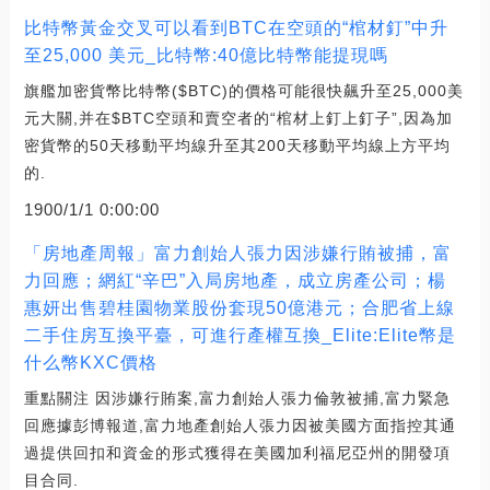
比特幣黃金交叉可以看到BTC在空頭的“棺材釘”中升
至25,000 美元_比特幣:40億比特幣能提現嗎
旗艦加密貨幣比特幣($BTC)的價格可能很快飆升至25,000美
元大關,并在$BTC空頭和賣空者的“棺材上釘上釘子”,因為加
密貨幣的50天移動平均線升至其200天移動平均線上方平均
的.
1900/1/1 0:00:00
「房地產周報」富力創始人張力因涉嫌行賄被捕，富
力回應；網紅“辛巴”入局房地產，成立房產公司；楊
惠妍出售碧桂園物業股份套現50億港元；合肥省上線
二手住房互換平臺，可進行產權互換_Elite:Elite幣是
什么幣KXC價格
重點關注 因涉嫌行賄案,富力創始人張力倫敦被捕,富力緊急
回應據彭博報道,富力地產創始人張力因被美國方面指控其通
過提供回扣和資金的形式獲得在美國加利福尼亞州的開發項
目合同.