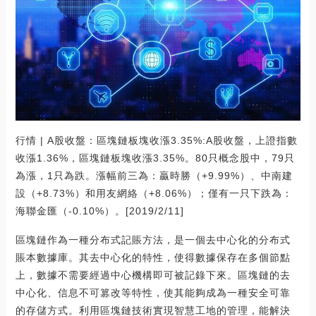
行情 | A股收盤：區塊鏈板塊收漲3.35%:A股收盤，上證指數
收漲1.36%，區塊鏈板塊收漲3.35%。80只概念股中，79只
為漲，1只為跌。漲幅前三為：贏時勝（+9.99%）、中南建
設（+8.73%）和用友網絡（+8.06%）；僅有一只下跌為：
海聯金匯（-0.10%）。[2019/2/11]
區塊鏈作為一種分布式記賬方法，是一個去中心化的分布式
賬本數據庫。其去中心化的特性，使得數據保存在多個節點
上，數據不需要經過中心機構即可被記錄下來。區塊鏈的去
中心化、信息不可篡改等特性，使其能夠成為一種安全可靠
的存儲方式。利用區塊鏈技術實現智慧工地的管理，能解決