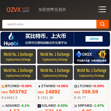
加密貨幣交易所
BTC/HKD
+0.08%
ETH/HKD
+0.06%
LTC/HKD
+0.09%
503792
14892
356.59
HK$
HK$
HK$
$ 64663.3
$ 1911.38
$ 45.77
ADA/HKD
-4.1%
SOL/HKD
-0.03%
XRP/HKD
-1.47%