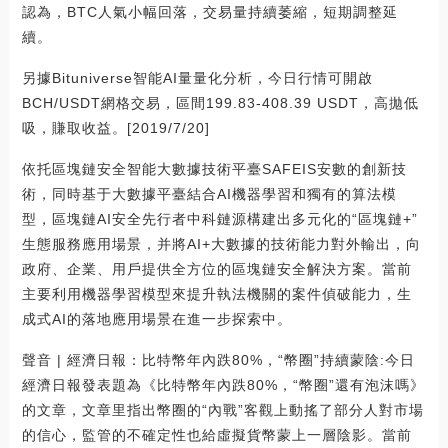
認為，BTC人氣小幅回落，交易量持續萎縮，短期調整延
續。
另據Bituniverse智能AI量量化分析，今日行情可開啟
BCH/USDT網格交易，區間199.83-408.39 USDT，高拋低
吸，賺取收益。[2019/7/20]
依托區塊鏈安全智能大數據技術平臺SAFEIS安數的創新技
術，同時基于大數據平臺結合AI機器學習和獨有的算法模
型，區塊鏈AI安全先行者中科鏈源構建出多元化的“區塊鏈+”
生態服務應用場景，并將AI+大數據的技術能力對外輸出，向
政府、企業、用戶提供全方位的區塊鏈安全解決方案。當前
主要利用機器學習模型來提升執法機關的案件偵破能力，生
成式AI的落地應用場景在進一步探索中。
聲音 | 經濟日報：比特幣年內跌80%，“幣圈”持續蒙陰:今日
經濟日報發表題為《比特幣年內跌80%，“幣圈”還有泡沫嗎》
的文章，文章里指出幣圈的“內戰”客觀上動搖了部分人對市場
的信心，監管的不確定性也給虛擬貨幣蒙上一層陰影。當前