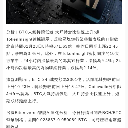
分析 | BTC人氣持續低迷 大戶持倉比快速上升:據
TokenInsight數據顯示，反映區塊鏈行業整體表現的TI指數
北京時間01月28日8時報671.63點，較昨日同期上漲22.45
點，漲幅為3.46%。此外，在TokenInsight密切關注的10大
行業中，24小時內漲幅最高的為其它行業，漲幅為9.4%；24
小時內跌幅最高的為物聯網行業，跌幅為2.14%。
據監測顯示，BTC 24h成交額為$301億，活躍地址數較前日
上升10.23%，轉賬數較前日上升15.47%。Coinwalle分析師
Jeffrey認為，BTC人氣持續低迷，大戶持倉比快速上升，短
期或將延續上行。
另據Bituniverse智能AI量化分析，今日行情可開啟BCH/BTC
幣幣網格，區間0.028837-0.050089 BTC，同時賺取兩幣超
額收益。