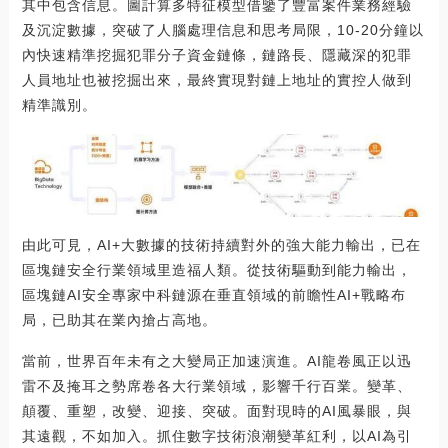
其中包含信息。圖計算多特征模型借鑒了豐富案件業務經驗
及沉淀數據，突破了人腦處理信息和思考局限，10-20分鐘以
內快速精準挖掘犯罪分子資金鏈條，鏈路長、隱藏深的犯罪
人員地址也被挖掘出來，最終實現對鏈上地址的實控人做到
精準識別。
由此可見，AI+大數據的技術持續對外的強大能力輸出，已在
區塊鏈安全行業領域里造福人類。從技術驅動到能力輸出，
區塊鏈AI安全專家中科鏈源在垂直領域的前瞻性AI+戰略布
局，已助其在業內搶占高地。
當前，世界百年未有之大變局正加速演進。AI龍卷風正以迅
雷不及掩耳之勢席卷各大行業領域，影響千行百業。變革、
顛覆、重塑，改變、迎接、突破。面對現時的AI風暴眼，與
其遠觀，不如加入。抓住數字技術浪潮變革紅利，以AI為引