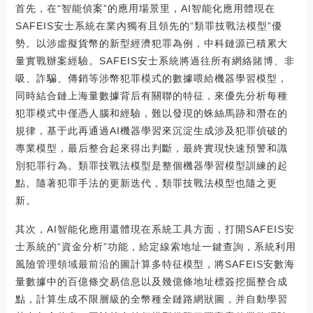
首先，在“智能偵案”的應用場景里，AI智能化應用體現在
SAFEIS安士系統在業內獨有且領先的“類罪技戰法模型”優
勢。以涉虛擬貨幣的新型經濟犯罪為例，中科鏈源已積累大
量實戰辦案經驗。SAFEIS安士系統將過往所有網絡賭博、非
吸、詐騙、傳銷等涉幣犯罪模式的數據喂給機器學習模型，
同時結合鏈上海量數據背后有關聯的特征，來優先分析每種
犯罪模式中僅憑人腦和經驗，難以發現的蛛絲馬跡和潛在的
規律，基于此再通過AI機器學習來沉淀生成涉及犯罪偵破的
專業模型，最后整合起來得出判斷，最終實現快速預警和識
別犯罪行為。類罪技戰法模型是整個機器學習模型訓練的起
點。隨著犯罪手法的更新迭代，類罪技戰法模型也隨之更
新。
其次，AI智能化應用還體現在系統工具方面，打開SAFEIS安
士系統的“資金分析”功能，給定線索地址一鍵查詢，系統利用
風險管理領域最前沿的圖計算多特征模型，將SAFEIS安數海
量數據中的百億條交易信息以及幾億條地址標簽挖掘整合成
點，計算生成不限層級的全幣種全鏈路網狀圖，并自動學習