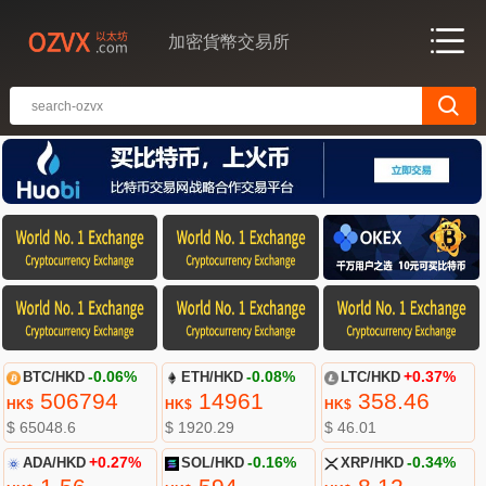
加密貨幣交易所
BTC/HKD
-0.06%
ETH/HKD
-0.08%
LTC/HKD
+0.37%
506794
14961
358.46
HK$
HK$
HK$
$ 65048.6
$ 1920.29
$ 46.01
ADA/HKD
+0.27%
SOL/HKD
-0.16%
XRP/HKD
-0.34%