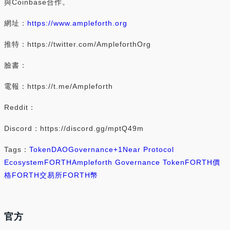
與Coinbase合作。
網址：
https://www.ampleforth.org
推特：https://twitter.com/AmpleforthOrg
臉書：
電報：https://t.me/Ampleforth
Reddit：
Discord：https://discord.gg/mptQ49m
Tags：
Token
DAO
Governance
+1
Near Protocol
Ecosystem
FORTH
Ampleforth Governance Token
FORTH價
格
FORTH交易所
FORTH幣
官方