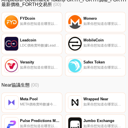
最新價格_FORTH交易所
(00)
FYDcoin
Monero
如果你想知道在哪里以當前價格購買FYDcoin,目前交易{FYDcoin]股票的頂級加密貨幣交易所是HotFYDt、ExMarkets和Graviex。您可以在我們的加密貨幣交易所頁面上找到其他列表.
如果你想知道在哪里以當前價格購買Monero,目前交易{Monero]股票的頂級加密貨幣交易所是Binance、OKX、Deepcoin、Bitrue和CoinW。您可以在我們的加密貨幣交易所頁面上找到其他列表.
Leadcoin
MobileCoin
LDC價格實時數據Leadcoin（LDC）是一種加密貨幣,在以太坊平臺上運行。Leadcoin的電流供應量為2627412705.53219,流通中有784399597.710094。最近已知的Leadcoin價格為0.00015058美元,在過去24小時內上漲了7.64美元.
如果你想知道在哪里以當前價格購買MoMOBleCoin,目前交易{MoMOBleCoin]股票的頂級加密貨幣交易所是Binance、Deepcoin、Bitrue、BingX和LBank。您可以在我們的加密貨幣交易所頁面上找到其他列表.
Verasity
Safex Token
如果你想知道在哪里以當前價格購買Verasity,目前交易{Verasity]股票的頂級加密貨幣交易所是OKX、Bitrue、ByVRAt、CoinW和Bitget。您可以在我們的加密貨幣交易所頁面上找到其他列表.
如果你想知道在哪里以當前價格購買Safex Token,目前交易{Safex Token]股票的頂級加密貨幣交易所是Xcalibra。您可以在我們的加密貨幣交易所頁面上找到其他列表。Safex將自己描述為本地Safex區塊鏈上一個專注于隱私的開源去中心化市場平臺.
Near協議生態
(00)
Meta Pool
Wrapped Near
META價格實時數據今天的實時{二進制}價格為{0000}美元,24小時交易量為{0001}美元實時價格。Meta Pool在過去24小時內下降了{0002}。當前CoinMarketCap排名為#8672,沒有可用的實時市值。流通供應不可用,最大供應量為1000000000枚META硬幣.
如果你想知道在哪里以當前價格購買Wrapped Near,目前交易{Wrapped Near]股票的頂級加密貨幣交易所是Ref Finance、Trisolaris和Wannaswap。您可以在我們的加密貨幣交易所頁面上找到其他列表.
Pulse Predictions Market
Jumbo Exchange
如果你想知道在哪里以當前價格購買Pulse Predictions Market,目前交易{Pulse Predictions Market]股票的頂級加密貨幣交易所是Uniswap（V2）。您可以在我們的加密貨幣交易所頁面上找到其他列表.
如果你想知道在哪里以當前價格購買Jumbo Exchange,目前交易{Jumbo Exchange]股票的頂級加密貨幣交易所是HuoJUMBO。您可以在我們的加密貨幣交易所頁面上找到其他列表。Jumbo是一款AMM DEX,為任何人提供了一種廉價、無縫、不受約束的交易方式.