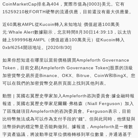
CoinMarketCap排名為404，實際市值為{0003}美元。它有
15259210枚FORTH硬幣的流通供應，目前還沒有最大供應量。
近60萬枚AMPL從Kucoin轉入未知地址 價值超過100萬美
元:Whale Alert數據顯示，北京時間8月30日14:39:13，以太坊
鏈上599996枚AMPL（價值超過100萬美元）從Kucoin轉入
0xbf6254開頭地址。[2020/8/30]
如果你想知道在哪里以當前價格購買Ampleforth Governance
Token，目前交易{Ampleforth Governance Token]股票的頂級
加密貨幣交易所是Binance、OKX、Bitrue、CoinW和BingX。您
可以在我們的加密貨幣交易所頁面上找到其他列表。
動態 | 英國右翼歷史學家加入Ampleforth咨詢委員會:據金融時報
報道，英國右翼歷史學家尼爾爾·弗格森（Niall Ferguson）加入
了區塊鏈項目Ampleforth的咨詢委員會。Ferguson表示，目前
比特幣無法成為可以作為支付手段的“錢”。但與此同時，他懷疑與
法幣掛鉤的穩定幣是否能夠做到。據報道，Ampleforth是一種數
字資產協議，將波動率從單位價格轉移到單位數量，并通過基于