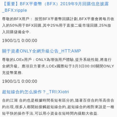
【重要】BFX平臺幣（BFX）2019年9月回購信息披露
_BFX:ripple
尊敬的BFX用戶： 按照BFX平臺幣回購計劃,BFX平臺會將每月收
入的50%用于BFX回購,其中25%用于直接二級市場回購,25%放
入回購儲備金中.
1900/1/1 0:00:00
關于資產ONLY全網升級公告_HTT:AMP
尊敬的LOEx用戶：ONLY為增強用戶體驗,提升系統性能,將進行
全網升級。應項目方要求,LOEx國際站于3月3日00:00關閉ONLY
充提幣業務.
1900/1/1 0:00:00
超短線合約怎么操作？_TRI:Xiotri
合約江湖 合約也是根據時間長短有區分的,隨著百倍合約等高倍合
約出現,很多人都開始接觸超短線合約,超短線合約相對來說是一種
短平快的操作手法,可以用小資金在短時間內撬動大收益.