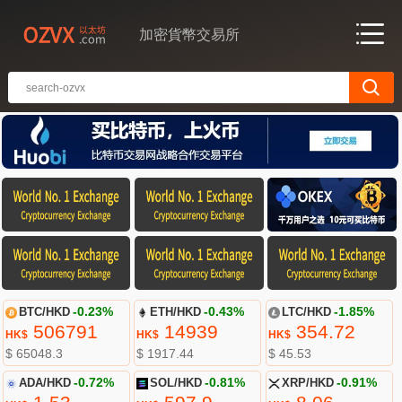
加密貨幣交易所
BTC/HKD
-0.23%
ETH/HKD
-0.43%
LTC/HKD
-1.85%
506791
14939
354.72
HK$
HK$
HK$
$ 65048.3
$ 1917.44
$ 45.53
ADA/HKD
-0.72%
SOL/HKD
-0.81%
XRP/HKD
-0.91%