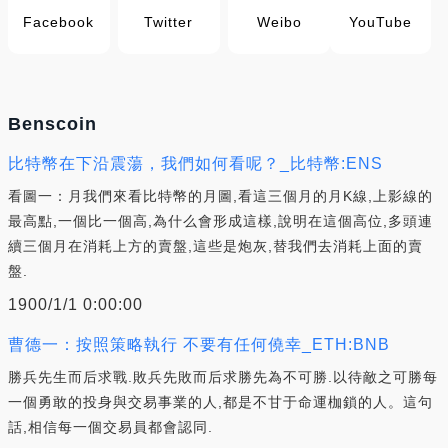
Facebook
Twitter
Weibo
YouTube
Benscoin
比特幣在下沿震蕩，我們如何看呢？_比特幣:ENS
看圖一：月我們來看比特幣的月圖,看這三個月的月K線,上影線的
最高點,一個比一個高,為什么會形成這樣,說明在這個高位,多頭連
續三個月在消耗上方的賣盤,這些是炮灰,替我們去消耗上面的賣
盤.
1900/1/1 0:00:00
曹德一：按照策略執行 不要有任何僥幸_ETH:BNB
勝兵先生而后求戰.敗兵先敗而后求勝先為不可勝.以待敵之可勝每
一個勇敢的投身與交易事業的人,都是不甘于命運枷鎖的人。這句
話,相信每一個交易員都會認同.