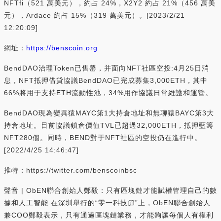
NFTfi（521 萬美元），約占 24%，X2Y2 約占 21%（456 萬美
元），Ardace 約占 15%（319 萬美元）。[2023/2/21
12:20:09]
網址：
https://benscoin.org
BendDAO治理Token已售罄，并面向NFT社區空投:4月25日消
息，NFT抵押借貸協議BendDAO已完成募集3,000ETH，其中
66%將用于支持ETH流動性池，34%用作協議日常維護和運營。
BendDAO現為變異猿MAYC第1大持倉地址和無聊猿BAYC第3大
持倉地址。目前協議鎖倉價值TVL已超過32,000ETH，抵押藍籌
NFT280個。同時，BEND對于NFT社區的空投仍在進行中。
[2022/4/25 14:46:47]
推特：https://twitter.com/benscoinbsc
聲音 | ObEN聯合創始人鄭毅：只有區塊鏈才能賦權管理自己的數
據和人工智能:在深圳舉行的“零一科技節”上，ObEN聯合創始人
兼COO鄭毅表示，只有通過區塊鏈業務，才能夠讓每個人有權利