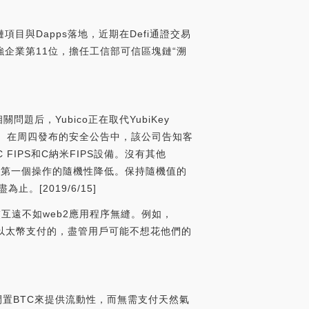
目與Dapps落地，近期在Defi通證交易
企業第11位，擔任工信部可信區塊鏈“溯
問題后，Yubico正在取代YubiKey
。 在周四發布的安全公告中，該公司告知客
，C FIPS和C納米FIPS設備。沒有其他
后執行的第一個操作的隨機性降低。保持隨機值的
[2019/6/15]
互遠不如web2應用程序無縫。例如，
用以太幣支付的，盡管用戶可能不想花他們的
們的閑置BTC來提供流動性，而無需支付天然氣