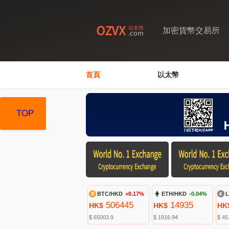
加密貨幣交易所
首頁
以太幣
TOP
TOP
TOP
BTC/HKD
+0.17%
ETH/HKD
-0.04%
L
506445
14935
HK$
HK$
HK
$ 65003.9
$ 1916.94
$ 45