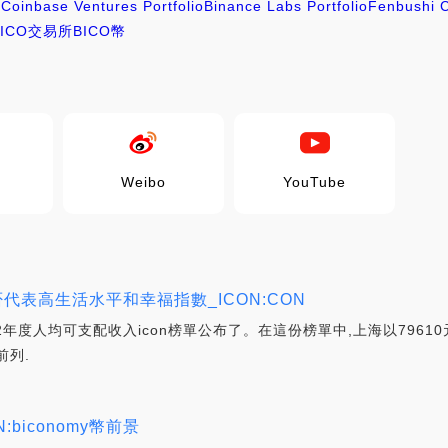
4
Coinbase Ventures Portfolio
Binance Labs Portfolio
Fenbushi C
BICO交易所
BICO幣
Weibo
YouTube
代表高生活水平和幸福指數_ICON:CON
22年度人均可支配收入icon榜單公布了。在這份榜單中,上海以796
前列.
iconomy幣前景