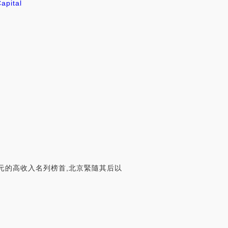
apital
10元的高收入名列榜首,北京緊隨其后以