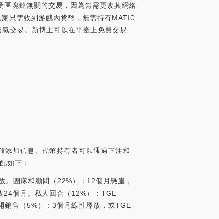
還可以享受區塊鏈無關的交易，因為無需更改其網絡
驗。玩家只需收到游戲內貨幣，無需持有MATIC
，也支持無氣交易。新博主可以在平臺上免費交易
塊鏈添加信息。代幣持有者可以通過下注和
分配如下：
性釋放。團隊和顧問（22%）：12個月懸崖，
24個月。私人回合（12%）：TGE
公開銷售（5%）：3個月線性釋放，或TGE