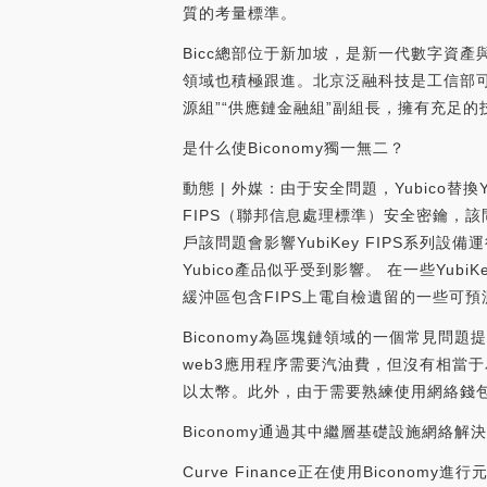
質的考量標準。
Bicc總部位于新加坡，是新一代數字資產
領域也積極跟進。北京泛融科技是工信部可
源組”“供應鏈金融組”副組長，擁有充足的技術
是什么使Biconomy獨一無二？
動態 | 外媒：由于安全問題，Yubico替換
FIPS（聯邦信息處理標準）安全密鑰，該
戶該問題會影響YubiKey FIPS系列設備運
Yubico產品似乎受到影響。 在一些Yub
緩沖區包含FIPS上電自檢遺留的一些可預
Biconomy為區塊鏈領域的一個常見問
web3應用程序需要汽油費，但沒有相當
以太幣。此外，由于需要熟練使用網絡錢
Biconomy通過其中繼層基礎設施網絡
Curve Finance正在使用Bico