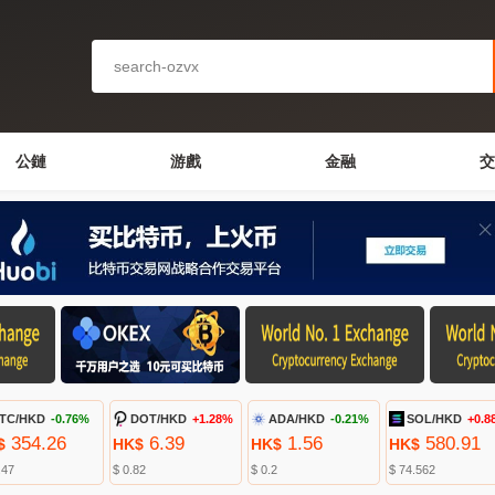
公鏈
游戲
金融
交
TC/HKD
-0.76%
DOT/HKD
+1.28%
ADA/HKD
-0.21%
SOL/HKD
+0.8
354.26
6.39
1.56
580.91
$
HK$
HK$
HK$
.47
$ 0.82
$ 0.2
$ 74.562