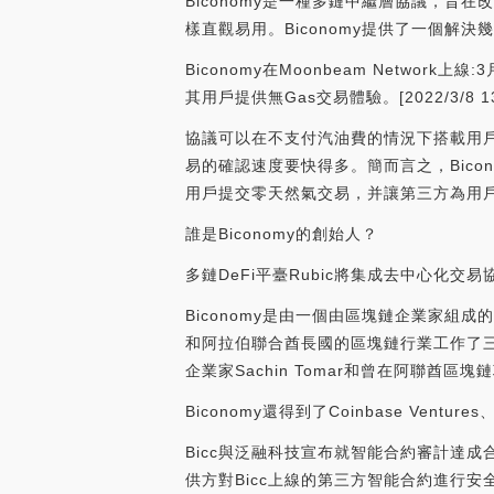
Biconomy是一種多鏈中繼層協議，旨
樣直觀易用。Biconomy提供了一個解決
Biconomy在Moonbeam Network
其用戶提供無Gas交易體驗。[2022/3/8 13:
協議可以在不支付汽油費的情況下搭載用戶
易的確認速度要快得多。簡而言之，Bic
用戶提交零天然氣交易，并讓第三方為用戶
誰是Biconomy的創始人？
多鏈DeFi平臺Rubic將集成去中心化交易協議0
Biconomy是由一個由區塊鏈企業家組成
和阿拉伯聯合酋長國的區塊鏈行業工作了三
企業家Sachin Tomar和曾在阿聯酋區塊鏈項目
Biconomy還得到了Coinbase Ventur
Bicc與泛融科技宣布就智能合約審計達
供方對Bicc上線的第三方智能合約進行安