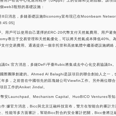
在改善用戶在去中心化應用程序（DApps）上的登錄和交易體驗。該項目
幾個web3瓶頸的基礎設施：
上線:3月8日消息，多鏈基礎設施Biconomy宣布現已在Moonbeam Net
45:05]
。用戶可以使用自己選擇的ERC-20代幣支付天然氣費用。用戶避
onomy專注于交易管理和天然氣優化，可以將天然氣成本降低40%
支付交易費用。通過提供一個非托管和高效氣體中繼基礎設施網絡，Bi
x:官方消息，多鏈DeFi平臺Rubic將集成去中心化交易協議0x。[2021/
的國際團隊創建的。Ahmed Al Balaghi是該項目的聯合創始人
年多，之前曾在中國領先的區塊鏈公司Viewfin工作。另外兩位聯
工作的Aniket Jindal。
es、幣安Launchpad、Mechanism Capital、HuoBICO Ven
成合作:據官方消息，Bicc與北京泛融科技宣布，雙方在智能合約審
全、性能等多方面審計，幫助Bicc對合約安全審計把關，Bicc會