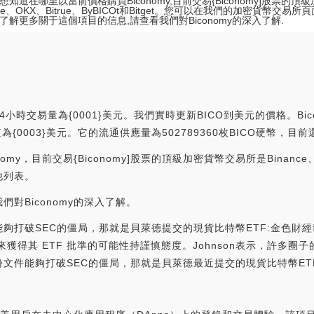
想知道在哪里以當前價格購買Biconomy,目前交易{Biconomy]股票的
nce、OKX、Bitrue、ByBICOt和Bitget。您可以在我們的加密貨幣交易
了解更多關于這個項目的信息,請查看我們對Biconomy的深入了解.
4小時交易量為{0001}美元。我們實時更新BICO到美元的價格。Bico
際市值為{0003}美元。它的流通供應量為502789360枚BICO硬幣，
，目前交易{Biconomy]股票的頂級加密貨幣交易所是Binance、OKX
他列表。
對Biconomy的深入了解。
份文件能夠打破SEC的僵局，那就是貝萊德提交的現貨比特幣ETF:金色財經報道
不久的將來獲得其 ETF 批準的可能性持謹慎態度。Johnson表示，許
夠打破SEC的僵局，那就是貝萊德最近提交的現貨比特幣ETF文件。[20