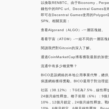
以換取RENBTC。由于Biconomy，Pe
錢包中的RPC url。Decentral 
即可在Decentral Games使用的Po
SPN。相關頁面：
查看Algorand（ALGO）-一層區塊鏈。
看看宇宙（ATOM）-一組不同的一層區塊
閱讀我們對Gitcoin的深入了解。
通過CoinMarketCap博客獲取最新
流通中有多少種貨幣？
BICO是該網絡的本地公用事業代幣，總
保護網絡獲得獎勵。BICO還用于對治理
社區（38.12%）：TGE為7.5%，線性
24個月線性釋放。種子前期（6%）：9個
10%，12個月鎖定，24個月線性釋放。戰
10%，6個月鎖定，6個月線性釋放。Bic