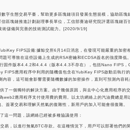
與數字生態交易平臺，幫助更多區塊鏈項目發展生態規模，協助區塊鏈項
信區塊鏈推進計劃副理事長單位，工信部賽迪研究院評選區塊鏈百強
儲備與完善的技術測試能力。[2020/9/19]
YubiKey FIPS設備:據鯨交所6月14日消息，在發現可能嚴重的加密相關
問題可導致在這些設備上生成的RSA密鑰和ECDSA簽名的強度降低
行固件版本4.4.2和4.4.4（版本4.4.3不存在），包括Nano FIPS
iKey FIPS應用程序中利用的隨機值包含在YubiKey FIPS啟動
測內容，這可能會影響需要隨機數據的加密操作，直到可預測內容耗盡為止。
題提供了一個獨特的解決方案。由于幾個原因，與去中心化應用程序的交
于為web2應用程序支付使用費的費用。以太坊網絡上的汽油費總是
包、簽署交易和理解天然氣的復雜性，新用戶的加入可能會很復雜。
解決了這一問題，該網絡已經被多種協議使用：
nomy進行元交易，以進行無氣BTC存款。在這種情況下，用戶可以部署他