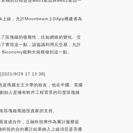
宣稱的目標是使web3產品與web2產品一
work上線，允許Moonbeam上DApp構建者為
免了區塊鏈的復雜性，比如網絡的變化。交
。為了實現這一點，該協議利用元交易，允許
conomy能夠大規模做到這一點。
9/29 17:13:38]
之一，也是瑪麗女王大學的校友，他在中國、英國
合創始人是擁有軟件工程背景的印度區塊鏈
tures等知名區塊鏈風險投資家的支持。
計方面達成合作，泛融科技將作為審計服務提
將泛融科技的合約審計結果納入上線項目是否優