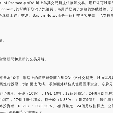
rpetual Protocol在xDAI鏈上為其交易員提供無氣交易。用戶
Games在Biconomy的幫助下取消了汽油費，為用戶提供了無縫的游戲體
lygon區塊鏈上進行交易。Sapien Network是一個社交博客平臺
鏈。
的加密貨幣新聞和最新的交易見解。
供應量為10億。網絡上的節點運營商在BICO中支付交易費，以向區
提案進行投票，例如更改代碼、添加額外服務或使用國庫資金。令牌
釋放47個月。基礎（10%）：TGE 10%，12個月鎖定，24個月線
月鎖定，27個月線性釋放。種子輪（6.38%）：鎖定9個月，線性釋放
略投資者（0.5%）：TGE 10%，6個月鎖定，24個月線性釋放。
onomy網絡的安全性如何？