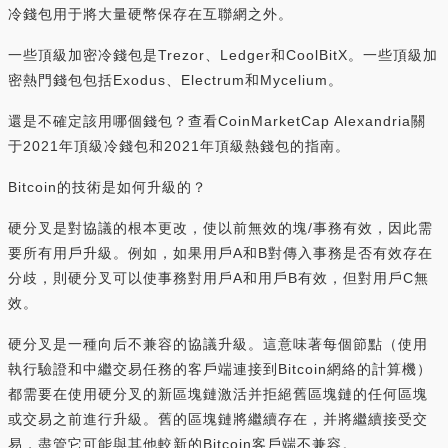
冷錢包用于將大量硬幣保存在互聯網之外。
一些頂級加密冷錢包是Trezor、Ledger和CoolBitX。一些頂級加
密熱門錢包包括Exodus、Electrum和Mycelium。
還是不確定該用哪個錢包？查看CoinMarketCap Alexandria關
于2021年頂級冷錢包和2021年頂級熱錢包的指南。
Bitcoin的技術是如何升級的？
硬分叉是對協議的根本更改，使以前無效的塊/事務有效，因此需
要所有用戶升級。例如，如果用戶A和B對傳入事務是否有效存在
分歧，則硬分叉可以使事務對用戶A和用戶B有效，但對用戶C無
效。
硬分叉是一種向后不兼容的協議升級。這意味著每個節點（使用
執行驗證和中繼交易任務的客戶端連接到Bitcoin網絡的計算機）
都需要在使用硬分叉的新區塊鏈激活并拒絕舊區塊鏈的任何區塊
或交易之前進行升級。舊的區塊鏈將繼續存在，并將繼續接受交
易，盡管它可能與其他較新的Bitcoin客戶端不兼容。