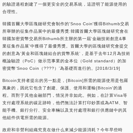
的驗證過程創建了一個更安全的交易系統，這證明了能源使用的
合理性。
韓國首爾大學區塊鏈研究會制作的'Snoo Coin'獲得Bithumb交易
所舉辦的征集作品展中的最優秀獎:韓國首爾大學區塊鏈研究會在
韓國加密貨幣交易所Bithumb所主辦的第一屆‘金融技術創意&事
業征集作品展’中獲得了最優秀獎。首爾大學的區塊鏈研究會提交
的創意為‘黃金和區塊鏈結合的貨幣系統’，是基于去年12月為技術
概論驗證（PoC）做示范事業的金本位（Gold standard）的加
密貨幣‘Snoo Coin（????）’為基礎而進行的。[2018/3/19]
Bitcoin支持者提出的另一點是，{Bitcoin]所需的能源使用是包羅
萬象的，因此它包含了創建、保護、使用和運輸{Bitcoin'的過
程。而對于其他金融部門，情況并非如此。例如，在計算Visa等
支付處理系統的碳足跡時，他們無法計算打印鈔票或為ATM、智
能手機、銀行分行、安全車輛以及支付處理和銀行供應鏈中的其
他組件供電所需的能源。
政府和非營利組織究竟在做什么來減少能源消耗？今年早些時