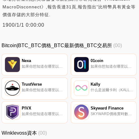
MacroDisconnect》,報告長達31頁,報告指出“比特幣具有黃金等
價值存儲的大部分特征.
1900/1/1 0:00:00
Bitcoin|BTC_BTC價格_BTC最新價格_BTC交易所
(00)
Nexa
01coin
如果你想知道在哪里以當前價格購買Nexa,目前交易{Nexa]股票的頂級加密貨幣交易所是MEXC、TxNEXAt、TradeOgre和SafeTrade。您可以在我們的加密貨幣交易所頁面上找到其他列表.
如果你想知道在哪里以當前價格購買01coin,目前交易{01coin]股票的頂級加密貨幣交易所是Graviex。您可以在我們的加密貨幣交易所頁面上找到其他列表。01coin將自己描述為加密安全的數字資產分類賬.
TrustVerse
Kally
如果你想知道在哪里以當前價格購買TrustVerse,目前交易{TrustVerse]股票的頂級加密貨幣交易所是FMFW.io、Bithumb和BitGlobal。您可以在我們的加密貨幣交易所頁面上找到其他列表。TrustVerse的目標是成為信任的宇宙.
什么是波爾卡利（KALLY）？Polkally（KALLY）是一個去中心化的NFT市場項目,由基于EVM的區塊鏈以及Polkadot和IPFS提供支持。以下是該協議的一些關鍵功能：基于IPFS的去中心化KYC。一個動態拍賣系統,以最優惠的價格出售藝術品.
PIVX
Skyward Finance
如果你想知道在哪里以當前價格購買PIVX,目前交易{PIVX]股票的頂級加密貨幣交易所是Binance、WhiteBIT、CoinEx、YoBit和Bittrex。您可以在我們的加密貨幣交易所頁面上找到其他列表.
SKYWARD價格實時數據Skyward Finance是一個完全無許可的開源啟動平臺,允許項目在沒有任何流動性的情況下啟動其代幣,并具有抵御機器人和sySKYWARDl攻擊的最佳價格發現機制。Skyward Finance的使命是為基于NEAR協議構建的項目實現公平的代幣分配和價格發現.
Winklevoss資本
(00)