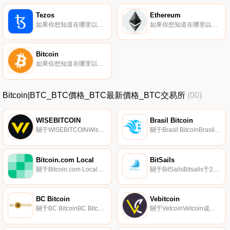
Tezos
Ethereum
如果你想知道在哪里以當前價格購買Tezos,目前交易{Tezos]股票的頂級加密貨幣交易所是Binance、OKX、Deepcoin、BTCEX和Bitrue。您可以在我們的加密貨幣交易所頁面上找到其他列表.
如果你想知道在哪里以當前價格購買Ethereum,目前交易{Ethereum]股票的頂級加密貨幣交易所是Binance、OKX、Deepcoin、BTCEX和Bitrue。您可以在我們的加密貨幣交易所頁面上找到其他列表.
Bitcoin
如果你想知道在哪里以當前價格購買Bitcoin,目前交易{Bitcoin]股票的頂級加密貨幣交易所是Binance、OKX、Deepcoin、BTCEX和Bitrue。您可以在我們的加密貨幣交易所頁面上找到其他列表.
Bitcoin|BTC_BTC價格_BTC最新價格_BTC交易所
(00)
WISEBITCOIN
Brasil Bitcoin
關于WISEBITCOINWisetcoin成立于2018年,是一家總部位于新加坡的全球加密貨幣交易所。Wisetcoin集成到云上,每天處理超過60億美元的交易量,在全球擁有超過1200萬客戶,為交易所提供了深厚的流動性.
關于Brasil BitcoinBrasil Bitcoin是一家巴西加密貨幣交易所,成立于2018年,旨在提供市場上最好的安全性和最低的費用。目前,它擁有40多萬客戶和40多對交易對,是巴西最大的交易所之一.
Bitcoin.com Local
BitSails
關于Bitcoin.com Local本地比特幣是一個私人的對等平臺,用戶可以通過盲托管智能合約找到有興趣用BCH交易本地貨幣的其他人.
關于BitSailsBitsails于2020年8月推出,是一家在意大利注冊的集中交易所。
BC Bitcoin
Vebitcoin
關于BC BitcoinBC Bitcoin于2017年10月30日推出,是一家位于英國赫特福德郡Broxbourne格倫維爾大道4號格倫維爾大廈的集中式交易所,EN10 7DH。它支持英鎊和歐元對。它是一家在英國注冊的公司.
關于VetcoinVetcoin成立于2017年8月,是一家總部位于土耳其的數字資產交易平臺。它有各種加密貨幣,旨在讓用戶有機會在土耳其和世界各地規劃自己的金融道路。它有三種語言選項；俄語、土耳其語和英語。市場上的所有信息都可以在沒有注冊的情況下訪問。這是一個以客戶為導向的平臺.