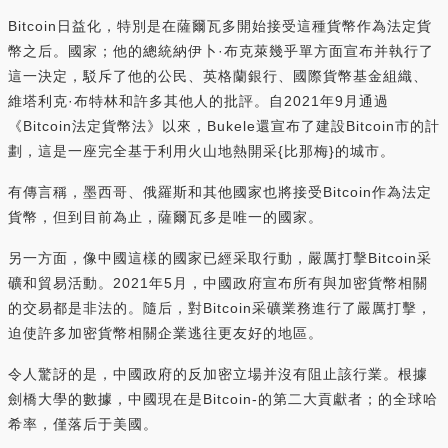
Bitcoin日益化，特別是在薩爾瓦多開始接受這種貨幣作為法定貨
幣之后。國家；他的總統納伊卜·布克萊幾乎單方面宣布并執行了
這一決定，駁斥了他的公民、英格蘭銀行、國際貨幣基金組織、
維塔利克·布特林和許多其他人的批評。自2021年9月通過
《Bitcoin法定貨幣法》以來，Bukele還宣布了建設Bitcoin市的計
劃，這是一座完全基于利用火山地熱開采{比那梅}的城市。
有傳言稱，墨西哥、俄羅斯和其他國家也將接受Bitcoin作為法定
貨幣，但到目前為止，薩爾瓦多是唯一的國家。
另一方面，像中國這樣的國家已經采取行動，嚴厲打擊Bitcoin采
礦和貿易活動。2021年5月，中國政府宣布所有與加密貨幣相關
的交易都是非法的。隨后，對Bitcoin采礦業務進行了嚴厲打擊，
迫使許多加密貨幣相關企業逃往更友好的地區。
令人驚訝的是，中國政府的反加密立場并沒有阻止該行業。根據
劍橋大學的數據，中國現在是Bitcoin-的第二大貢獻者；的全球哈
希率，僅落后于美國。