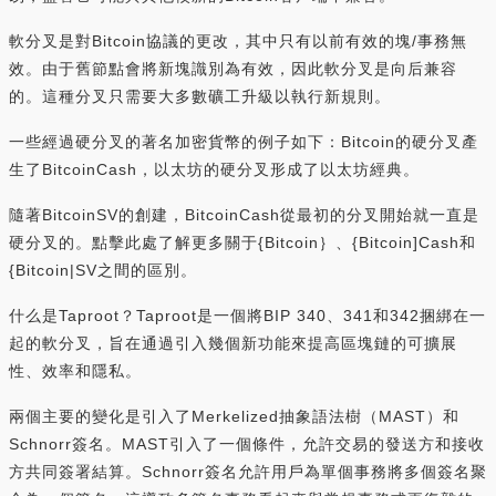
軟分叉是對Bitcoin協議的更改，其中只有以前有效的塊/事務無
效。由于舊節點會將新塊識別為有效，因此軟分叉是向后兼容
的。這種分叉只需要大多數礦工升級以執行新規則。
一些經過硬分叉的著名加密貨幣的例子如下：Bitcoin的硬分叉產
生了BitcoinCash，以太坊的硬分叉形成了以太坊經典。
隨著BitcoinSV的創建，BitcoinCash從最初的分叉開始就一直是
硬分叉的。點擊此處了解更多關于{Bitcoin｝、{Bitcoin]Cash和
{Bitcoin|SV之間的區別。
什么是Taproot？Taproot是一個將BIP 340、341和342捆綁在一
起的軟分叉，旨在通過引入幾個新功能來提高區塊鏈的可擴展
性、效率和隱私。
兩個主要的變化是引入了Merkelized抽象語法樹（MAST）和
Schnorr簽名。MAST引入了一個條件，允許交易的發送方和接收
方共同簽署結算。Schnorr簽名允許用戶為單個事務將多個簽名聚