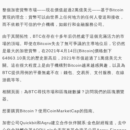
整個加密貨幣市場——現在價值超過2萬億美元——基于Bitcoin
實現的理念：貨幣可以由世界上任何地方的任何人發送和接收，
而不依賴于可信的中介機構，如銀行和金融服務公司。
由于其開拓性，BTC在存在十多年后仍然處于這個充滿活力的市
場的頂端。即使在Bitcoin失去了無可爭議的主導地位后，它仍然
是最大的加密貨幣，在2021年4月14日{Bitcoin]價格創下
64863.10美元的歷史新高后，2021年市值超過了1萬億美元大
關。這在很大程度上是由于機構對Bitcoin越來越感興趣，以及為
BTC提供用例的平臺無處不在：錢包、交易所、支付服務、在線
游戲等等。
相關頁面：為BTC尋找市場和區塊鏈數據？訪問我們的區塊瀏覽
器。
想要購買Bitcoin？使用CoinMarketCap的指南。
加密公司Quickbit和Aqru建立合作伙伴關系:金色財經報道，去中
心化金融孵化器AQRU plc今天宣布其全資子公司Accru Finance