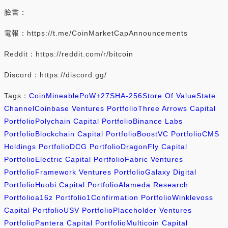
臉書：
電報：https://t.me/CoinMarketCapAnnouncements
Reddit：https://reddit.com/r/bitcoin
Discord：https://discord.gg/
Tags：
Coin
Mineable
PoW
+27
SHA-256
Store Of Value
State
Channel
Coinbase Ventures Portfolio
Three Arrows Capital
Portfolio
Polychain Capital Portfolio
Binance Labs
Portfolio
Blockchain Capital Portfolio
BoostVC Portfolio
CMS
Holdings Portfolio
DCG Portfolio
DragonFly Capital
Portfolio
Electric Capital Portfolio
Fabric Ventures
Portfolio
Framework Ventures Portfolio
Galaxy Digital
Portfolio
Huobi Capital Portfolio
Alameda Research
Portfolio
a16z Portfolio
1Confirmation Portfolio
Winklevoss
Capital Portfolio
USV Portfolio
Placeholder Ventures
Portfolio
Pantera Capital Portfolio
Multicoin Capital