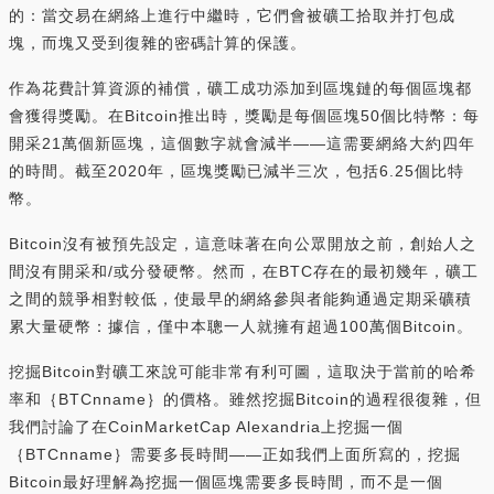
的：當交易在網絡上進行中繼時，它們會被礦工拾取并打包成
塊，而塊又受到復雜的密碼計算的保護。
作為花費計算資源的補償，礦工成功添加到區塊鏈的每個區塊都
會獲得獎勵。在Bitcoin推出時，獎勵是每個區塊50個比特幣：每
開采21萬個新區塊，這個數字就會減半——這需要網絡大約四年
的時間。截至2020年，區塊獎勵已減半三次，包括6.25個比特
幣。
Bitcoin沒有被預先設定，這意味著在向公眾開放之前，創始人之
間沒有開采和/或分發硬幣。然而，在BTC存在的最初幾年，礦工
之間的競爭相對較低，使最早的網絡參與者能夠通過定期采礦積
累大量硬幣：據信，僅中本聰一人就擁有超過100萬個Bitcoin。
挖掘Bitcoin對礦工來說可能非常有利可圖，這取決于當前的哈希
率和｛BTCnname｝的價格。雖然挖掘Bitcoin的過程很復雜，但
我們討論了在CoinMarketCap Alexandria上挖掘一個
｛BTCnname｝需要多長時間——正如我們上面所寫的，挖掘
Bitcoin最好理解為挖掘一個區塊需要多長時間，而不是一個