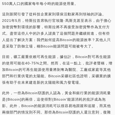
550萬人口的國家每年每小時的能源使用量。
這則新聞引發了從科技企業家到環保活動家再到領袖的評論。
2021年5月，特斯拉首席執行官埃隆·馬斯克甚至表示，由于擔心
加密貨幣對環境的影響，特斯拉將不再接受加密貨幣作為支付方
式。盡管這些人中的許多人譴責了這個問題并繼續前進，但有些
人提出了解決方案：我們如何提高Bitcoin的能源效率？其他人只
是采取了防御立場，稱Bitcoin能源問題可能被夸大了。
目前，礦工嚴重依賴可再生能源，據估計，Bitcoin對可再生能源
的使用可能在40-75%之間。然而，在這一點上，批評者聲稱，增
加Bitcoin的可再生能源使用量將剝奪為醫院、工廠或家庭等其他
部門和行業供電的太陽能。Bitcoin采礦社區也證明，采礦業的擴
張有助于在未來建造新的太陽能和風力發電場。
此外，一些為Bitcoin辯護的人認為，黃金和銀行業的能源消耗量
是{Bitcoin]的兩倍，這使得對{Bitcoin'能源消耗的批評成為泡
影。此外，Bitcoin的能源消耗可以很容易地跟蹤和追蹤，而其他
兩個部門的情況則不同。那些為Bitcoin辯護的人還注意到，復雜