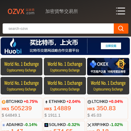
加密貨幣交易所
BTC/HKD
+0.75%
ETH/HKD
+2.04%
LTC/HKD
+0.04%
505239
14889
350.83
HK$
HK$
HK$
$ 64849.1
$ 1911.1
$ 45.03
ADA/HKD
-0.14%
SOL/HKD
-0.32%
XRP/HKD
-1.02%