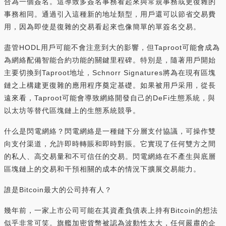
合為一個簽名。這導致多簽名事務看起來與常規事務或更復雜的
事務相同。通過引入這種新的地址類型，用戶還可以節省交易費
用，因為即使是復雜的交易看起來也像簡單的單簽名交易。
盡管HODL用戶可能不會注意到大的影響，但Taproot可能會成為
為網絡配備智能合約功能的關鍵里程碑。特別是，隨著用戶開始
主要切換到Taproot地址，Schnorr Signatures將為在現有區塊
鏈之上構建更復雜的應用程序奠定基礎。如果被用戶采用，從長
遠來看，Taproot可能會導致網絡開發自己的DeFi生態系統，與
以太坊等替代區塊鏈上的生態系統競爭。
什么是閃電網絡？閃電網絡是一種鏈下分層支付協議，可操作雙
向支付渠道，允許即時轉賬和即時對賬。它實現了任何雙方之間
的私人、高交易量和不可信任的交易。閃電網絡在不產生與底層
區塊鏈上的交易和干預相關的成本的情況下擴展交易能力。
誰是Bitcoin最大的公司持有人？
幾年前，一家上市公司可能在其資產負債表上持有Bitcoin的想法
似乎非常可笑。旗艦加密貨幣被認為波動性太大，任何嚴肅的企