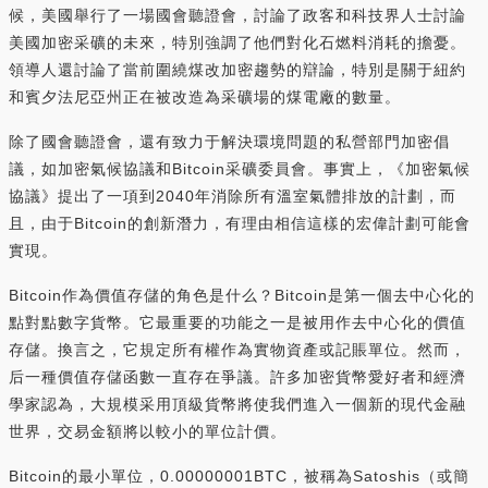
候，美國舉行了一場國會聽證會，討論了政客和科技界人士討論
美國加密采礦的未來，特別強調了他們對化石燃料消耗的擔憂。
領導人還討論了當前圍繞煤改加密趨勢的辯論，特別是關于紐約
和賓夕法尼亞州正在被改造為采礦場的煤電廠的數量。
除了國會聽證會，還有致力于解決環境問題的私營部門加密倡
議，如加密氣候協議和Bitcoin采礦委員會。事實上，《加密氣候
協議》提出了一項到2040年消除所有溫室氣體排放的計劃，而
且，由于Bitcoin的創新潛力，有理由相信這樣的宏偉計劃可能會
實現。
Bitcoin作為價值存儲的角色是什么？Bitcoin是第一個去中心化的
點對點數字貨幣。它最重要的功能之一是被用作去中心化的價值
存儲。換言之，它規定所有權作為實物資產或記賬單位。然而，
后一種價值存儲函數一直存在爭議。許多加密貨幣愛好者和經濟
學家認為，大規模采用頂級貨幣將使我們進入一個新的現代金融
世界，交易金額將以較小的單位計價。
Bitcoin的最小單位，0.00000001BTC，被稱為Satoshis（或簡