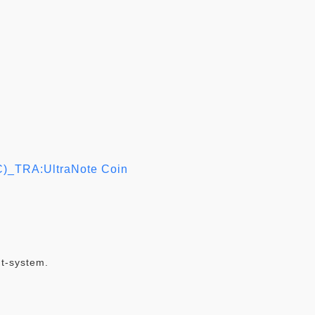
C)_TRA:UltraNote Coin
t-system.