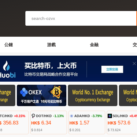
公鏈
游戲
金融
交
TC/HKD
+0.15%
DOT/HKD
-1.13%
ADA/HKD
-3.79%
SOL/HKD
+0.4
356.83
6.34
1.57
573.6
$
HK$
HK$
HK$
.8
$ 0.814
$ 0.201
$ 73.624