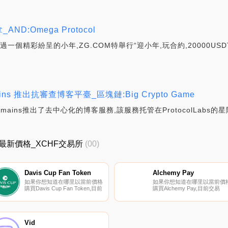
D:Omega Protocol
一個精彩紛呈的小年,ZG.COM特舉行“迎小年,玩合約,20000U
ins 推出抗審查博客平臺_區塊鏈:Big Crypto Game
omains推出了去中心化的博客服務,該服務托管在ProtocolLabs的
CHF最新價格_XCHF交易所
(00)
Davis Cup Fan Token
Alchemy Pay
如果你想知道在哪里以當前價格
如果你想知道在哪里以當前價
購買Davis Cup Fan Token,目前
購買Alchemy Pay,目前交易
交易{Davis Cup Fan Token]股
{Alchemy Pay]股票的頂級加密
票的頂級加密貨幣交易所是
貨幣交易所是Binance、
Chiliz。您可以在我們的加密貨
Deepcoin、CoinW、Bitrue和
幣交易所頁面上找到其他列表。
ByACHt。您可以在我們的加
球迷代幣允許多個垂直體育領域
貨幣交易所頁面上找到其他列
Vid