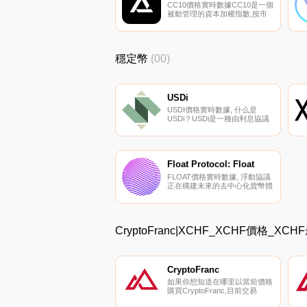
CC10價格實時數據CC10是一個
被動管理的資本加權指數,按市
值跟蹤NDX治理定義的加密貨幣
市場部門的前10個代幣。它使用
高費用的AMM來逐步重新平衡
投資組合目標,這些目標是由使
穩定幣
(00)
用Uniswap價格數據的智能合約
設定的.
USDi
USDI價格實時數據, 什么是
USDi？USDi是一種由利息協議
發行的過度抵押穩定幣。利息協
議（IP）是以太坊區塊鏈上第一
個向所有儲戶支付利息的部分準
備金銀行協議。用戶可以通過在
利息協議中存入1個USDC來鑄
Float Protocol: Float
造1個USDi,并可以通過焚燒他們
FLOAT價格實時數據, 浮動協議
持有的1個USDi來從協議中獲得
正在構建未來的去中心化貨幣體
1個USDC.
系。協議的核心是FLOAT令
牌。它被設計成第一種真正的原
生互聯網貨幣,完全滿足貨幣的
三大特性：作為交換媒介、價值
CryptoFranc|XCHF_XCHF價格_X
存儲和記賬單位.
CryptoFranc
如果你想知道在哪里以當前價格
購買CryptoFranc,目前交易
{CryptoFranc]股票的頂級加密