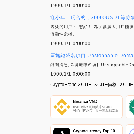
1900/1/1 0:00:00
迎小年，玩合約，20000USDT等你拿_AN
親愛的用戶： 您好！ 為了讓廣大用戶能度過
流動性危機.
1900/1/1 0:00:00
區塊鏈域名項目 Unstoppable Doma
鏈聞消息,區塊鏈域名項目UnstoppableD
1900/1/1 0:00:00
CryptoFranc|XCHF_XCHF價格_X
Binance VND
BVND價格實時數據Binance
VND（BVND）是一種與越南盾
（VND）掛鉤的BEP2穩定幣。
BVND將可在幣安交易所以
1｛BVND}＝1越南盾的匯率直
接購買和兌換.
Cryptocurrency Top 10 Tokens Index