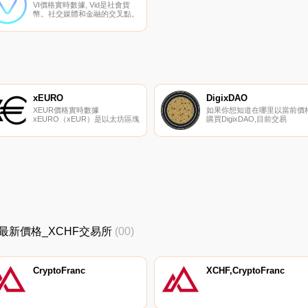
的球迷在他們喜愛的球隊/聯賽/
表.
VI價格實時數據, Vid是社會貨
俱樂部中行使他們的影響力.
幣。社交媒體和金融的交叉點。
Vid開發了一款社交媒體應用程
序,每天用加密貨幣（VI代幣）
向所有用戶支付使用該應用程序
的費用.
xEURO
DigixDAO
XEUR價格實時數據
如果你想知道在哪里以當前價
xEURO（xEUR）是以太坊區塊
購買DigixDAO,目前交易
鏈上代表歐元的代幣。
{DigixDAO]股票的頂級加密貨
xEuro.online由Etna
交易所是Bitbns和Bancor
Development Oü維護和提供服
Network。您可以在我們的加
務.
貨幣交易所頁面上找到其他列
表.
CHF最新價格_XCHF交易所
(00)
CryptoFranc
XCHF,CryptoFranc