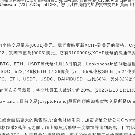
知道在哪里以當前價格購買CryptoFranc,目前交易{CryptoFranc]
Uniswap（V3）和Capital DEX。您可以在我們的加密貨幣交易所頁面
24小時交易量為{0001}美元。我們實時更新XCHF到美元的價格。Cry
名為#1102，實際市值為{0003}美元。它有3100000枚XCHF硬幣
的BTC、ETH、USDT等代幣:1月13日消息，Lookonchain監測數據
USDC、522,446枚ETH（7.36億美元）、55萬億枚SHIB（5.24
的BTC、ETH、USDT、USDC、DAI和BUSD，占比68%。另外32
宣布公司裁員，將全球員工人數減少約20%。[2023/1/13 11:11:0
anc，目前交易{CryptoFranc]股票的頂級加密貨幣交易所是Unisw
。
和礦工或會面臨更大的拋售壓力:金色財經消息，加密貨幣分析公司Crypt
格跌破2萬美元之前，鏈上鯨魚活動曾一度增加并達到高點。目前比