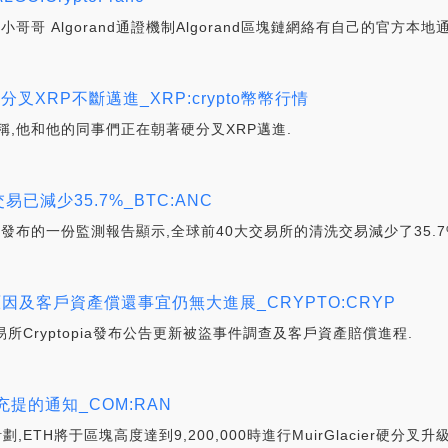
ure小哥哥 Algorand通證機制Algorand區塊鏈網絡有自己的官方本地通
朝著分叉XRP不斷邁進_XRP:crypto幣幣行情
ord稱,他和他的同事們正在朝著硬分叉XRP邁進.
已減少35.7%_BTC:ANC
stitute最近發布的一份監測報告顯示,全球前40大交易所的清洗交易減少了35.7
盜原因及客戶資產償還事宜仍無大進展_CRYPTO:CRYP
加密交易所Cryptopia發布公告更新被盜事件調查及客戶資產賠償進程.
提的通知_COM:RAN
劃,ETH將于區塊高度達到9,200,000時進行MuirGlacier硬分叉升級