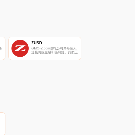
等一些功能.
ZUSD
格
GMO-Z.com信托公司為每個人
連接傳統金融和區塊鏈。我們正
幣
在發行GYEN,世界；第一個受監
管的日本日元掛鉤穩定幣,以及
密
新的數字美元。GMO-Z.com信
托公司成立于2020年,被紐約州
金融服務部授予有限目的信托章
程,是日本金融和IT集團GMO互
聯網集團的子公司.