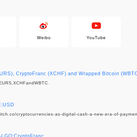
Weibo
YouTube
(EURS), CryptoFranc (XCHF) and Wrapped Bitcoin (WBT
gforEURS,XCHFandWBTC.
:USD
co/cryptocurrencies-as-digital-cash-a-new-era-of-paymen
GO:CryptoFranc