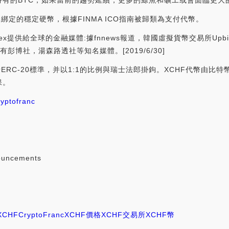
BTC，如果當前的趨勢延續，更多的鯨魚和礦工或會面臨更大的拋售壓力。[
士法郎綁定的穩定硬幣，根據FINMA ICO指南被歸類為支付代幣。
to Index提供給全球的金融媒體:據fnnews報道，韓國虛擬貨幣交易所Upb
彭博社，湯森路透社等知名媒體。[2019/6/30]
ERC-20標準，并以1:1的比例與瑞士法郎掛鉤。XCHF代幣由比
保。
ryptofranc
ouncements
XCHF
CryptoFranc
XCHF價格
XCHF交易所
XCHF幣