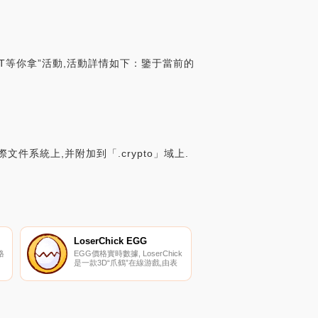
SDT等你拿”活動,活動詳情如下：鑒于當前的
星際文件系統上,并附加到「.crypto」域上.
LoserChick EGG
格
EGG價格實時數據, LoserChick
是一款3D“爪鶴”在線游戲,由表
情符號DAO創建,集成了易于使
用、高度可玩且經過驗證的功
能；爪式起重機”；游戲模型,基
密
于GameFi的金融屬性,如流動性
挖掘、NFT賭注挖掘、資產交易