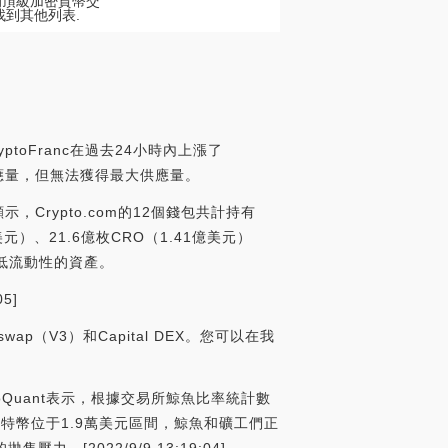
股票的頂級加密貨幣交
上找到其他列表.
ptoFranc在過去24小時內上漲了
的流通供應量，但無法獲得最大供應量。
顯示，Crypto.com的12個錢包共計持有
億美元）、21.6億枚CRO（1.41億美元）
%是低流動性的資產。
5]
ap（V3）和Capital DEX。您可以在我
oQuant表示，根據交易所鯨魚比率統計數
特幣位于1.9萬美元區間，鯨魚和礦工們正