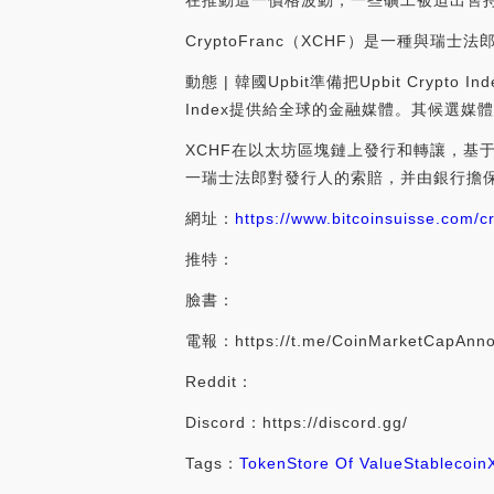
在推動這一價格波動，一些礦工被迫出售持有的
CryptoFranc（XCHF）是一種與瑞
動態 | 韓國Upbit準備把Upbit Cryp
Index提供給全球的金融媒體。其候選媒體有
XCHF在以太坊區塊鏈上發行和轉讓，基于
一瑞士法郎對發行人的索賠，并由銀行擔
網址：
https://www.bitcoinsuisse.com/c
推特：
臉書：
電報：https://t.me/CoinMarketCapAnn
Reddit：
Discord：https://discord.gg/
Tags：
Token
Store Of Value
Stablecoin