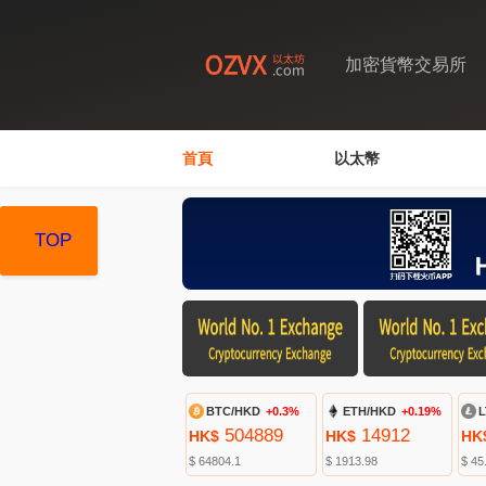
加密貨幣交易所
首頁
以太幣
TOP
TOP
TOP
BTC/HKD
+0.3%
ETH/HKD
+0.19%
L
504889
14912
HK$
HK$
HK
$ 64804.1
$ 1913.98
$ 45