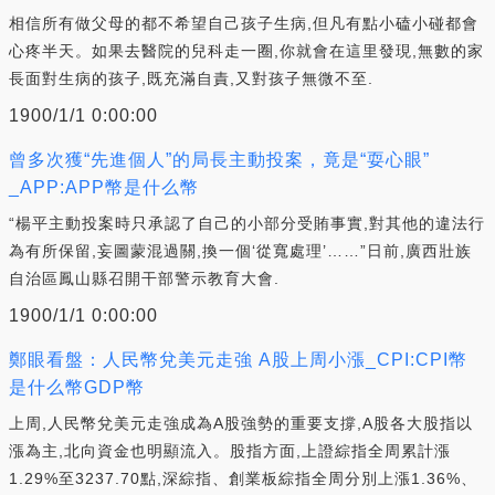
相信所有做父母的都不希望自己孩子生病,但凡有點小磕小碰都會
心疼半天。如果去醫院的兒科走一圈,你就會在這里發現,無數的家
長面對生病的孩子,既充滿自責,又對孩子無微不至.
1900/1/1 0:00:00
曾多次獲“先進個人”的局長主動投案，竟是“耍心眼”
_APP:APP幣是什么幣
“楊平主動投案時只承認了自己的小部分受賄事實,對其他的違法行
為有所保留,妄圖蒙混過關,換一個‘從寬處理’……”日前,廣西壯族
自治區鳳山縣召開干部警示教育大會.
1900/1/1 0:00:00
鄭眼看盤：人民幣兌美元走強 A股上周小漲_CPI:CPI幣
是什么幣GDP幣
上周,人民幣兌美元走強成為A股強勢的重要支撐,A股各大股指以
漲為主,北向資金也明顯流入。股指方面,上證綜指全周累計漲
1.29%至3237.70點,深綜指、創業板綜指全周分別上漲1.36%、