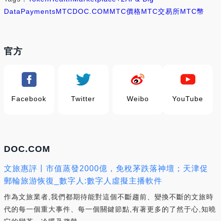
Data
Payments
MTC
DOC.COM
MTC價格
MTC交易所
MTC幣
官方
Facebook
Twitter
Weibo
YouTube
DOC.COM
文旅惠評丨市值蒸發2000億，免稅茅跌落神壇；天津促
郵輪旅游恢復_數字人:數字人虛擬主播軟件
作為文旅業者,我們都期待能對這個不斷趨前、變換不斷的文旅時
代的每一個重大事件、每一個關鍵節點,有著更多的了然于心,知曉