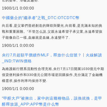
它的變革、冷暖及趨勢.
1900/1/1 0:00:00
中國藥企的“繼承者”之戰_DTC:OTCDTC幣
向后看,是父輩們曾經創造的輝煌與榮光,向前看,是充滿未知的挑
戰和重重困難。“不管怎么說,父親永遠希望子承父業,永遠希望孩
子能像自己一樣,血緣就是血緣,永遠變不了.
1900/1/1 0:00:00
央行7月超額平價續作MLF，釋放什么信號？丨火線解讀
_IND:TWIN價格
為維護銀行體系流動性合理充裕,央行7月17日開展1030億元中期
借貸便利操作和330億元公開市場逆回購操作,充分滿足了金融機
構需求,操作利率均保持不變.
1900/1/1 0:00:00
“甲醛大戶”被揪出，家中的這幾種物品，該換就換，是甲
醛釋放源_APP:APP幣是什么幣