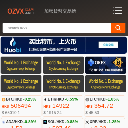
加密貨幣交易所
BTC/HKD
-0.29%
ETH/HKD
-0.55%
LTC/HKD
-1.85%
506494
14922
354.72
HK$
HK$
HK$
$ 65010.1
$ 1915.24
$ 45.53
ADA/HKD
-0.89%
SOL/HKD
-0.88%
XRP/HKD
-1.25%