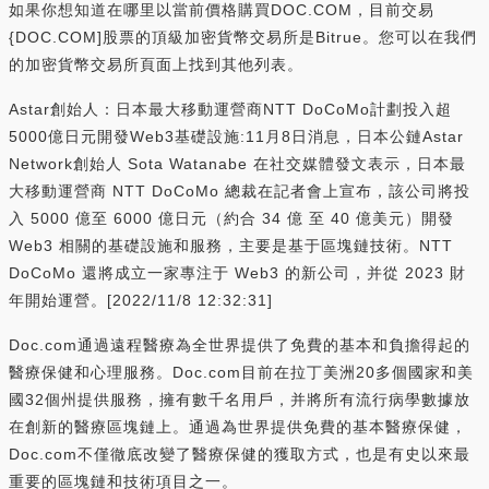
如果你想知道在哪里以當前價格購買DOC.COM，目前交易
{DOC.COM]股票的頂級加密貨幣交易所是Bitrue。您可以在我們
的加密貨幣交易所頁面上找到其他列表。
Astar創始人：日本最大移動運營商NTT DoCoMo計劃投入超
5000億日元開發Web3基礎設施:11月8日消息，日本公鏈Astar
Network創始人 Sota Watanabe 在社交媒體發文表示，日本最
大移動運營商 NTT DoCoMo 總裁在記者會上宣布，該公司將投
入 5000 億至 6000 億日元（約合 34 億 至 40 億美元）開發
Web3 相關的基礎設施和服務，主要是基于區塊鏈技術。NTT
DoCoMo 還將成立一家專注于 Web3 的新公司，并從 2023 財
年開始運營。[2022/11/8 12:32:31]
Doc.com通過遠程醫療為全世界提供了免費的基本和負擔得起的
醫療保健和心理服務。Doc.com目前在拉丁美洲20多個國家和美
國32個州提供服務，擁有數千名用戶，并將所有流行病學數據放
在創新的醫療區塊鏈上。通過為世界提供免費的基本醫療保健，
Doc.com不僅徹底改變了醫療保健的獲取方式，也是有史以來最
重要的區塊鏈和技術項目之一。