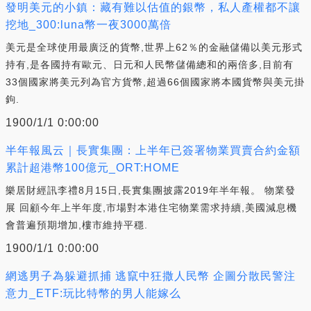
發明美元的小鎮：藏有難以估值的銀幣，私人產權都不讓
挖地_300:luna幣一夜3000萬倍
美元是全球使用最廣泛的貨幣,世界上62％的金融儲備以美元形式
持有,是各國持有歐元、日元和人民幣儲備總和的兩倍多,目前有
33個國家將美元列為官方貨幣,超過66個國家將本國貨幣與美元掛
鉤.
1900/1/1 0:00:00
半年報風云｜長實集團：上半年已簽署物業買賣合約金額
累計超港幣100億元_ORT:HOME
樂居財經訊李禮8月15日,長實集團披露2019年半年報。 物業發
展 回顧今年上半年度,市場對本港住宅物業需求持續,美國減息機
會普遍預期增加,樓市維持平穩.
1900/1/1 0:00:00
網逃男子為躲避抓捕 逃竄中狂撒人民幣 企圖分散民警注
意力_ETF:玩比特幣的男人能嫁么