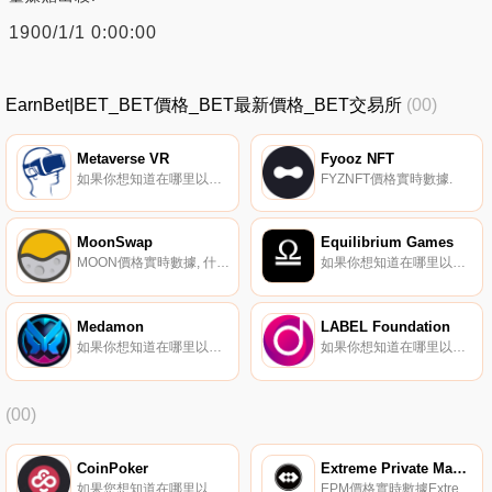
1900/1/1 0:00:00
EarnBet|BET_BET價格_BET最新價格_BET交易所
(00)
Metaverse VR
Fyooz NFT
如果你想知道在哪里以當前價格購買Metaverse VR,目前交易{Metaverse VR]股票的頂級加密貨幣交易所是BitMart和MEXC。您可以在我們的加密貨幣交易所頁面上找到其他列表.
FYZNFT價格實時數據.
MoonSwap
Equilibrium Games
MOON價格實時數據, 什么是MoonSwap（MOON）？MoonSwap是一種第二層解決方案,旨在消除在Uniswap等自動化做市（AMM）平臺上進行交易時可能出現的速度和高油價問題.
如果你想知道在哪里以當前價格購買Equilibrium Games,目前交易{Equilibrium Games]股票的頂級加密貨幣交易所是Bitrue、BitMart和MEXC。您可以在我們的加密貨幣交易所頁面上找到其他列表.
Medamon
LABEL Foundation
如果你想知道在哪里以當前價格購買Medamon,目前交易{Medamon]股票的頂級加密貨幣交易所是DigiFinex和HuoMON。您可以在我們的加密貨幣交易所頁面上找到其他列表.
如果你想知道在哪里以當前價格購買LABEL Foundation,目前交易{LABEL Foundation]股票的頂級加密貨幣交易所是Gate.io、HuoLBL、MEXC、Bithumb和PancakeSwap（V2）。您可以在我們的加密貨幣交易所頁面上找到其他列表.
(00)
CoinPoker
Extreme Private Masternode
如果您想知道在哪里以當前價格購買CoinPoker,目前交易｛CHPnname｝股票的頂級加密貨幣交易所是QuickSwap。您可以在我們的加密貨幣交易所頁面上找到其他列表。CoinPoker（CHP）是一種加密貨幣,在Polygon平臺上運行.
EPM價格實時數據Extreme Private Masternode將自己描述為一種貨幣,旨在為用戶提供安全、私人和穩定的網絡交易方式.