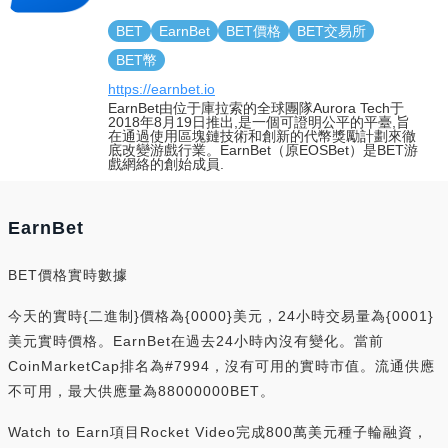
BET
EarnBet
BET價格
BET交易所
BET幣
https://earnbet.io
EarnBet由位于庫拉索的全球團隊Aurora Tech于
2018年8月19日推出,是一個可證明公平的平臺,旨
在通過使用區塊鏈技術和創新的代幣獎勵計劃來徹
底改變游戲行業。EarnBet（原EOSBet）是BET游
戲網絡的創始成員.
EarnBet
BET價格實時數據
今天的實時{二進制}價格為{0000}美元，24小時交易量為{0001}
美元實時價格。EarnBet在過去24小時內沒有變化。當前
CoinMarketCap排名為#7994，沒有可用的實時市值。流通供應
不可用，最大供應量為88000000BET。
Watch to Earn項目Rocket Video完成800萬美元種子輪融資，