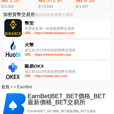
1.57
572.97
8.16
HK$
HK$
HK$
$ 0.202
$ 73.543
$ 1.047
加密貨幣交易所
最好的加密貨幣交易所
幣安
世界排名第一的加密貨幣交易所
URL：https://www.binance.com
火幣
成立於2013年的加密貨幣交易所
URL：https://www.huobi.com
歐易OKX
成立於2014年的加密貨幣交易所
URL：https://www.okx.com
首頁
>
>
EarnBet
EarnBet|BET_BET價格_BET
最新價格_BET交易所
EarnBet|BET_BET價格_BET最新價格_BET交易所