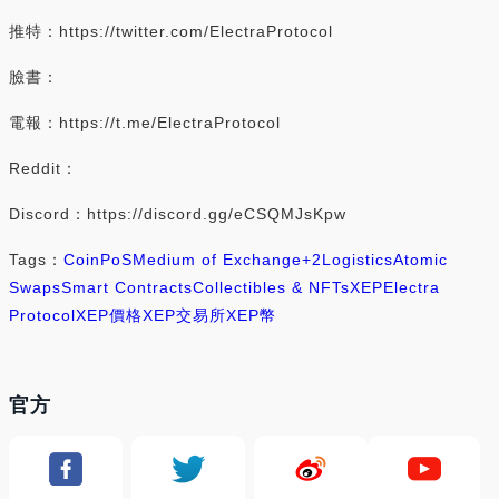
推特：https://twitter.com/ElectraProtocol
臉書：
電報：https://t.me/ElectraProtocol
Reddit：
Discord：https://discord.gg/eCSQMJsKpw
Tags：
Coin
PoS
Medium of Exchange
+2
Logistics
Atomic
Swaps
Smart Contracts
Collectibles & NFTs
XEP
Electra
Protocol
XEP價格
XEP交易所
XEP幣
官方