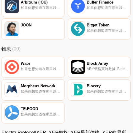
Arbitrum (IOU)
Buffer Finance
如果你想知道在哪里以當前價格購買ArARBtrum (IOU),目前交易{ArARBtrum (IOU)]股票的頂級加密貨幣交易所是Deepcoin、CoinW、Hotcoin Global、DigiFinex和LBank。您可以在我們的加密貨幣交易所頁面上找到其他列表.
如果你想知道在哪里以當前價格購買Buffer Finance,目前交易{Buffer Finance]股票的頂級加密貨幣交易所是Bitget、MEXC、BKEX、Uniswap（V3）（ArBFRtrum）和HotBFRt。您可以在我們的加密貨幣交易所頁面上找到其他列表.
JOON
Bitget Token
如果你想知道在哪里以當前價格購買Bitget Token,目前交易{Bitget Token]股票的頂級加密貨幣交易所是Bitget。您可以在我們的加密貨幣交易所頁面上找到其他列表。BGB（Bitget Token）是Bitget的原生實用令牌。BGB已對申請的權益進行了調整.
物流
(00)
Wabi
Block Array
如果您想知道在哪里以當前價格購買WaWABI,目前交易｛WABInname｝股票的頂級加密貨幣交易所是Binance、Pionex、BitGlobal、CoinDCX和CEX.IO。您可以在我們的加密貨幣交易所頁面上找到其他交易所.
ARY價格實時數據, Block Array,通過其FreightTrust物流平臺（https://freighttrust.net/）,希望將區塊鏈技術的好處帶給卡車運輸行業。FreightTrust的主要重點是消除供應鏈運營中的紙張,從而幫助簡化運營,同時減少財務和資源浪費.
Morpheus.Network
Blocery
如果你想知道在哪里以當前價格購買Morpheus.Network,目前交易{Morpheus.Network]股票的頂級加密貨幣交易所是KuCoin、Gate.io和Bittrex。您可以在我們的加密貨幣交易所頁面上找到其他列表.
如果你想知道在哪里以當前價格購買Blocery,目前交易{Blocery]股票的頂級加密貨幣交易所是Gate.io、MEXC、Bithumb、Poloniex和BitGlobal。您可以在我們的加密貨幣交易所頁面上找到其他列表.
TE-FOOD
如果你想知道在哪里以當前價格購買TE-FOOD,目前交易{TE-FOOD]股票的頂級加密貨幣交易所是KuCoin、Coinbase Exchange、CoinEx和Uniswap（V2）。您可以在我們的加密貨幣交易所頁面上找到其他列表.
Electra Protocol|XEP_XEP價格_XEP最新價格_XEP交易所