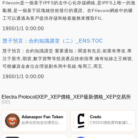
Filecoin是一個基于IPFS的去中心化存儲網絡,是IPFS上唯一的激
勵層,是一個基于區塊鏈技術發行的通證。在FIlecoin網絡中的礦
工可以通過為客戶提供存儲和檢索服務來獲取FIL.
1900/1/1 0:00:00
慧子預言：合約知識講堂（二）_ENS:TOC
慧子預言：合約知識講堂 重要通知：聞道有先后,術業有專攻,專
注于股市,期貨,數字貨幣等投資產品技術指導,擁有短線之王稱號,
可根據資金倉位合理規劃布局中長線,每周三,周五.
1900/1/1 0:00:00
Electra Protocol|XEP_XEP價格_XEP最新價格_XEP交易所
(00)
Adanaspor Fan Token
Credo
如果你想知道在哪里以當前價格購買Adanaspor Fan Token,目前交易{Adanaspor Fan Token]股票的頂級加密貨幣交易所是比特幣TR。您可以在我們的加密貨幣交易所頁面上找到其他列表。Adanaspor Fan Token是BRC-20智能合約,旨在徹底改變粉絲體驗.
CREDO價格實時數據Credo（CREDO）是BitBounce電子郵件服務提供的代幣,也是Credo交易所的本地貨幣.