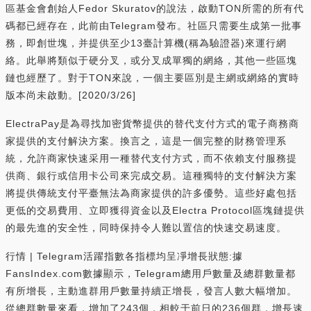
區基金會創始人Fedor Skuratov的說法，啟動TON所需的所有代
碼都已經存在，此前由Telegram發布。社區只需要生成第一批事
務，即創世塊，并提供至少13臺計算機(稱為驗證器)來運行網
絡。此舉將類似于硬分叉，或分叉成單獨的網絡，其他一些區塊
鏈也經歷了。對于TON來說，一個主要區別是主網或網絡的實時
版本尚未啟動。[2020/3/26]
ElectraPay是為尋找加密貨幣提供的替代支付方式的電子商務商
家提供的支付解決方案。換言之，這是一個完整的財務管理系
統，允許商家快速采用一種替代支付方式，而不依賴支付服務提
供商、銀行或信用卡公司來完成交易。這種獨特的支付解決方案
將提供傳統支付平臺無法為商家提供的許多優勢。這些好處包括
更低的交易費用、立即獲得資金以及Electra Protocol區塊鏈提供
的最先進的安全性，同時保持令人難以置信的快速交易速度。
行情 | Telegram活躍指數各指標均呈凈增長狀態:據
FansIndex.com數據顯示，Telegram總用戶數量及總群數量都
有所增長，主動進群用戶數量持續正增長，發言人數大幅增加。
從總群數量來看，增加了243個，相較于前日的236個群，增長速