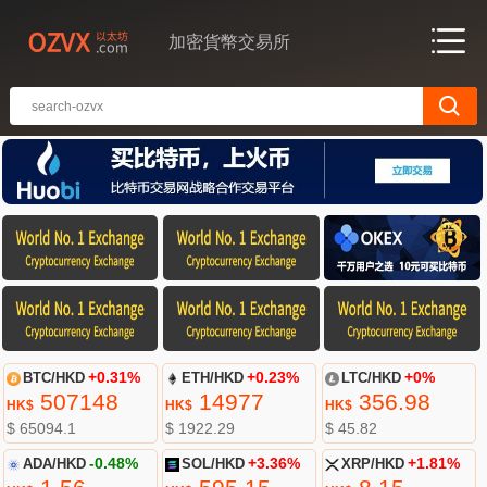
加密貨幣交易所
BTC/HKD
+0.31%
ETH/HKD
+0.23%
LTC/HKD
+0%
507148
14977
356.98
HK$
HK$
HK$
$ 65094.1
$ 1922.29
$ 45.82
ADA/HKD
-0.48%
SOL/HKD
+3.36%
XRP/HKD
+1.81%