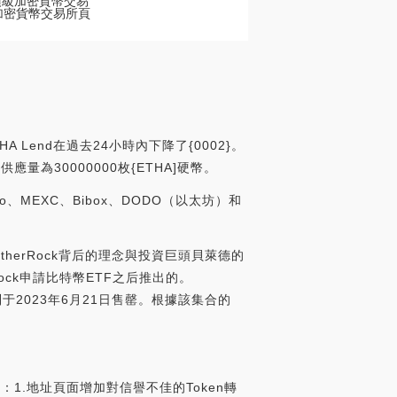
的頂級加密貨幣交易
們的加密貨幣交易所頁
 Lend在過去24小時內下降了{0002}。
供應量為30000000枚{ETHA]硬幣。
o、MEXC、Bibox、DODO（以太坊）和
列EtherRock背后的理念與投資巨頭貝萊德的
Rock申請比特幣ETF之后推出的。
系列于2023年6月21日售罄。根據該集合的
功能：1.地址頁面增加對信譽不佳的Token轉