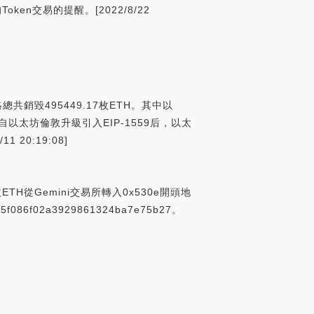
n交易的提醒。[2022/8/22
共銷毀495449.17枚ETH。其中以
枚。注：自以太坊倫敦升級引入EIP-1559后，以太
0:19:08]
枚ETH從Gemini交易所轉入0x530e開頭地
86f02a3929861324ba7e75b27。