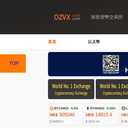
加密貨幣交易所
首頁
以太幣
TOP
TOP
TOP
BTC/HKD
-0.4%
ETH/HKD
-0.39%
L
505040
14915.4
HK$
HK$
HK
$ 64823.5
$ 1914.44
$ 46