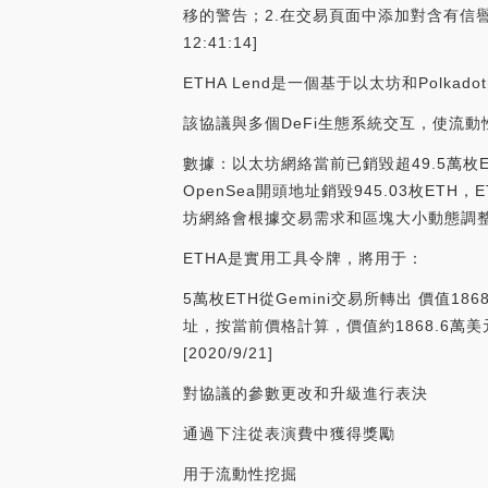
移的警告；2.在交易頁面中添加對含有信譽不
12:41:14]
ETHA Lend是一個基于以太坊和Polkad
該協議與多個DeFi生態系統交互，使流
數據：以太坊網絡當前已銷毀超49.5萬枚ET
OpenSea開頭地址銷毀945.03枚ETH，E
坊網絡會根據交易需求和區塊大小動態調整每筆交易
ETHA是實用工具令牌，將用于：
5萬枚ETH從Gemini交易所轉出 價值1868
址，按當前價格計算，價值約1868.6萬美元，交易哈希
[2020/9/21]
對協議的參數更改和升級進行表決
通過下注從表演費中獲得獎勵
用于流動性挖掘