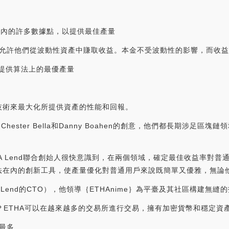
在內的許多數據點，以提供最佳產量
，并允許他們從波動性資產中賺取收益。本金不受波動性的影響，而收
術提供算法上的最優產量
技術來最大化所提供資產的性能和回報。
nd是Chester Bella和Danny Boahen的創意，他們都長期涉
HA Lend聯合創始人很快意識到，在兩個領域，確定最佳收益率對
在內的創新工具，使產量優化對普通用戶來說既簡單又優雅，無論他
THA Lend的CTO），他領導｛ETHAnime｝為平臺及其社區構建
HA）？ETHA可以在越來越多的交易所進行交易，擁有加密貨幣和穩定資
量最多