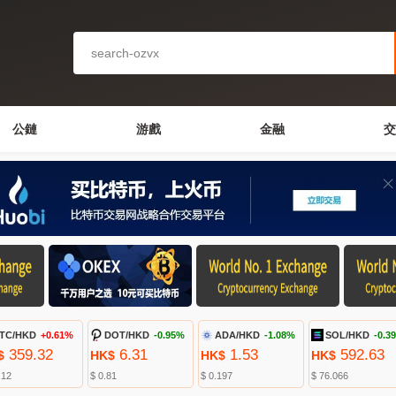
公鏈
游戲
金融
交
TC/HKD
+0.61%
DOT/HKD
-0.95%
ADA/HKD
-1.08%
SOL/HKD
-0.3
359.32
6.31
1.53
592.63
$
HK$
HK$
HK$
.12
$ 0.81
$ 0.197
$ 76.066