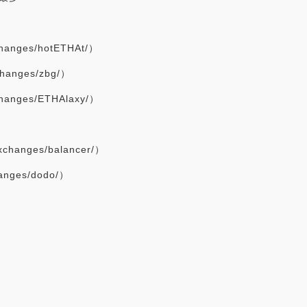
changes/hotETHAt/）
changes/zbg/）
changes/ETHAlaxy/）
xchanges/balancer/）
anges/dodo/）