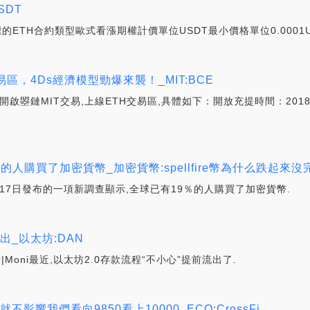
SDT
標的ETH合約類型歐式看漲期權計價單位USDT最小價格單位0.0001U
易區，4Ds經濟模型勁爆來襲！_MIT:BCE
即將開啟曌鏈MIT交易,上線ETH交易區,具體如下：開放充提時間：2018
的人購買了加密貨幣_加密貨幣:spellfire幣為什么跌起來沒
7日發布的一項新調查顯示,全球已有19％的人購買了加密貨幣.
出_以太坊:DAN
譯者|Moni最近,以太坊2.0存款流程“不小心”提前流出了.
影響我們看向9850看上10000_ECO:CrossFi