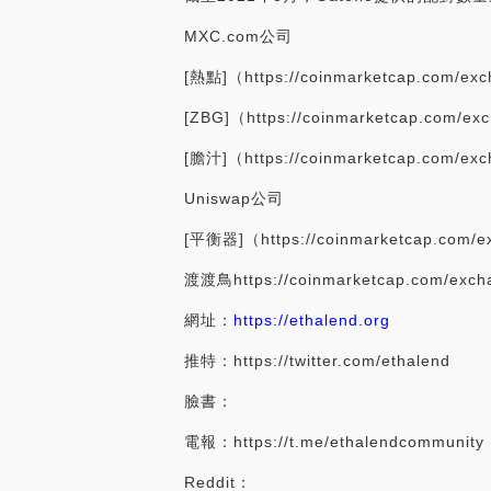
MXC.com公司
[熱點]（https://coinmarketcap.com/ex
[ZBG]（https://coinmarketcap.com/ex
[膽汁]（https://coinmarketcap.com/ex
Uniswap公司
[平衡器]（https://coinmarketcap.com/e
渡渡鳥https://coinmarketcap.com/exch
網址：
https://ethalend.org
推特：https://twitter.com/ethalend
臉書：
電報：https://t.me/ethalendcommunity
Reddit：