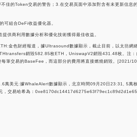
佳的Token交易的警告；3.在交易頁面中添加對含有未更新信息的Toke
ot的可組合DeFi收益優化器。
動性提供商利用數據分析和優化技術獲得最佳收益。
H:金色財經報道，據Ultrasound數據顯示，截止目前，以太坊網絡總
THtransfers銷毀582.85枚ETH，UniswapV2銷毀431.48
的BaseFee，而這部分的費用將直接燃燒銷毀。[2021/10/11 2
.6萬美元:據WhaleAlert數據顯示，北京時間09月20日23:31, 5萬
為：0xe8170dc14417d6275e63f79ec1c89d2d1e655f0