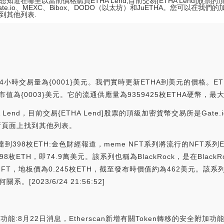
想知道在哪里以當前價格購買ETHA Lend,目前交易{ETHA Lend]股票
ate.io、MEXC、Bibox、DODO（以太坊）和JuETHA。您可以在我
到其他列表.
4小時交易量為{0001}美元。我們實時更新ETHA到美元的價格。ETHA
實際市值為{0003}美元。它的流通供應量為9359425枚ETHA硬幣，最大
nd，目前交易{ETHA Lend]股票的頂級加密貨幣交易所是Gate.i
所頁面上找到其他列表。
已經達到398枚ETH:金色財經報道，meme NFT系列將流行的NFT系
ETH，即74.9萬美元。該系列也稱為BlackRock，是在Black
單獨的NFT，地板價為0.245枚ETH，截至發布時價值約為462美元。該
[2023/6/24 21:56:52]
附加功能:8月22日消息，Etherscan新增有關Token轉移的安全附加