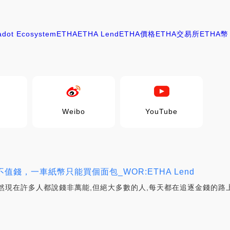
adot Ecosystem
ETHA
ETHA Lend
ETHA價格
ETHA交易所
ETHA幣
Weibo
YouTube
錢，一車紙幣只能買個面包_WOR:ETHA Lend
然現在許多人都說錢非萬能,但絕大多數的人,每天都在追逐金錢的路