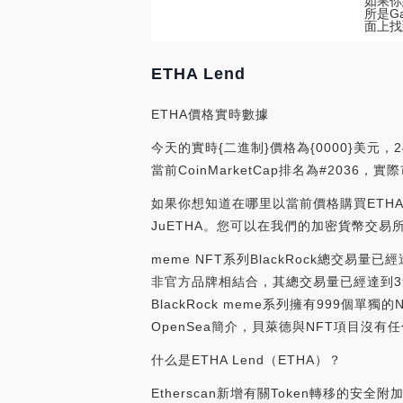
如果你
所是G
面上找
ETHA Lend
ETHA價格實時數據
今天的實時{二進制}價格為{0000}美元，2
當前CoinMarketCap排名為#2036，
如果你想知道在哪里以當前價格購買ETHA Le
JuETHA。您可以在我們的加密貨幣交易
meme NFT系列BlackRock總交易量
非官方品牌相結合，其總交易量已經達到398枚
BlackRock meme系列擁有999個
OpenSea簡介，貝萊德與NFT項目沒有任何關系。
什么是ETHA Lend（ETHA）？
Etherscan新增有關Token轉移的安全