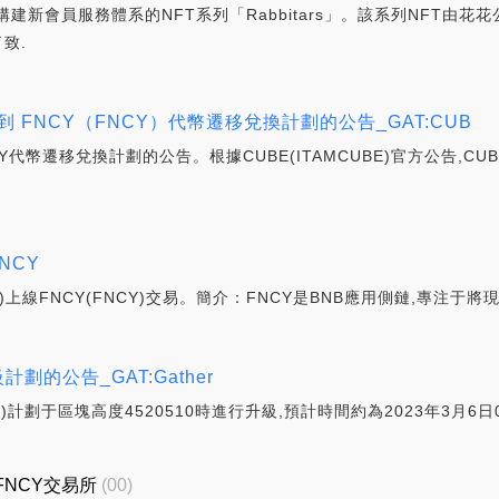
新會員服務體系的NFT系列「Rabbitars」。該系列NFT由花花
了致.
BE) 到 FNCY（FNCY）代幣遷移兌換計劃的公告_GAT:CUB
到FNCY代幣遷移兌換計劃的公告。根據CUBE(ITAMCUBE)官方公告,CU
FNCY
5(UTC8)上線FNCY(FNCY)交易。簡介：FNCY是BNB應用側鏈,專
升級計劃的公告_GAT:Gather
Y)計劃于區塊高度4520510時進行升級,預計時間約為2023年3月6日08:
FNCY交易所
(00)