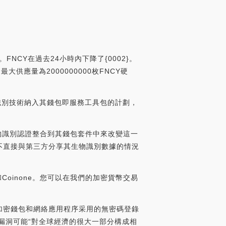
FNCY在過去24小時內下降了{0002}。
最大供應量為2000000000枚FNCY硬
物識別技術納入其錢包即服務工具包的計劃，
過將生物識別認證整合到其錢包套件中來改變這一
在不直接與第三方分享其生物識別數據的情況
和Coinone。您可以在我們的加密貨幣交易
越多的加密錢包和網絡應用程序采用的無密碼登錄
示，該漏洞可能“對全球經濟的很大一部分構成相