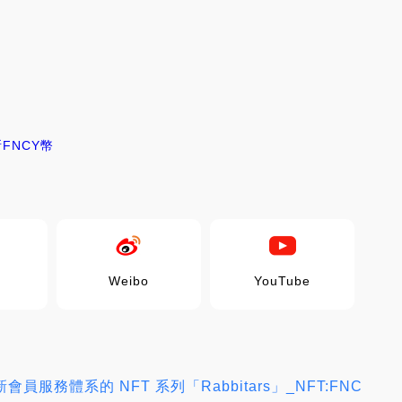
所
FNCY幣
Weibo
YouTube
務體系的 NFT 系列「Rabbitars」_NFT:FNC