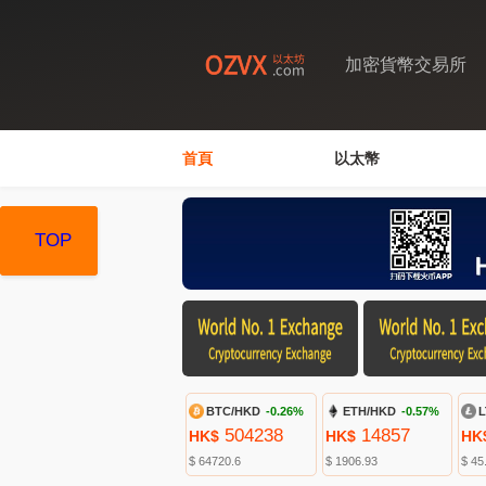
加密貨幣交易所
首頁
以太幣
TOP
TOP
TOP
BTC/HKD
-0.26%
ETH/HKD
-0.57%
L
504238
14857
HK$
HK$
HK
$ 64720.6
$ 1906.93
$ 45