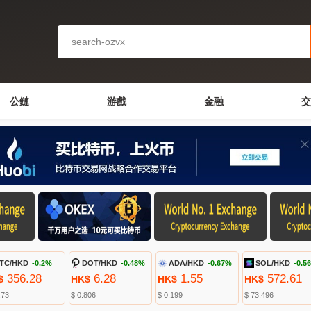
公鏈
游戲
金融
交
TC/HKD
-0.2%
DOT/HKD
-0.48%
ADA/HKD
-0.67%
SOL/HKD
-0.5
356.28
6.28
1.55
572.61
$
HK$
HK$
HK$
.73
$ 0.806
$ 0.199
$ 73.496