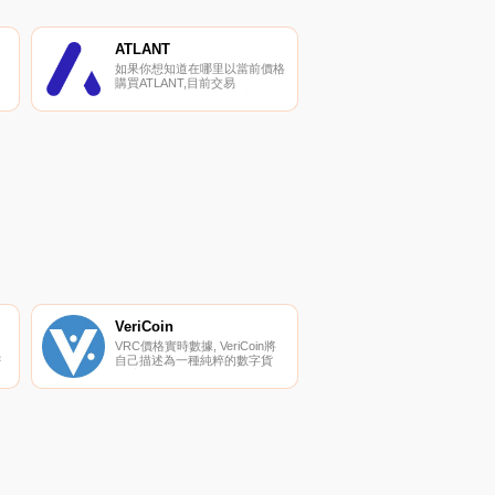
ATLANT
如果你想知道在哪里以當前價格
購買ATLANT,目前交易
{ATLANT]股票的頂級加密貨幣
交易所是YoBit和Mercatox。您
可以在我們的加密貨幣交易所頁
面上找到其他列表。
ATLANT（ATL）是一種加密貨
幣,在以太坊平臺上運行.
VeriCoin
VRC價格實時數據, VeriCoin將
密
自己描述為一種純粹的數字貨
幣,它運行在自己的協議上,即權
益時間證明（PoST）。權益證
明時間獎勵投資者對其錢包內持
有的硬幣支付可變和復利,以換
時
取投資者離開Vericoin；s的數字
錢包打開并在他們的計算機上運
行；“立樁”；.