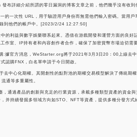
ns 發布詳細介紹所謂的零日漏洞的博客文章之前，他們幾乎沒有收到
成的唯一的一次性 URL，用于驗證用戶身份而無需他們輸入密碼。當用戶單
們的帳戶中。[2023/2/24 12:27:50]
活中的利益與數字娛樂聯系起來。憑借在游戲開發和運營方面的良好記錄，
戲工作室、IP持有者和內容創作者合作，確保了加密貨幣市場迫切需
）認購:據官方消息，WeStarter.org將于2021年3月3日20：00上
種方式認購FNX，白名單申請于今日開啟。
落地于去中心化期權。其開創性的點對池的期權交易模型解決了傳統期權交易
、流通等多重屬性。
幣分發平臺，通過產品的創新與充足的行業資源，承載多種類型資產的資金與
分發，并持續發掘多領域方向如STO、NFT等資產，提供多種分發方式給開