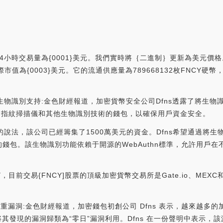
24小時交易量為{0001}美元。我們實時將｛二進制｝更新為美元價格。
實際市值為{0003}美元。它的流通供應量為789668132枚FNCY硬幣，
加生物識別支持:金色財經報道，加密貨幣安全公司Dfns透露了將生
ID、指紋掃描儀和其他生物識別技術的錢包，以確保用戶資金安全。
agège的說法，該公司已經籌集了1500萬美元的資金。Dfns希望通
錢包。該生物識別功能依賴于開源的WebAuthn標準，允許用戶
目前交易{FNCY]股票的頂級加密貨幣交易所是Gate.io、MEXC
s”存在嚴重漏洞:金色財經報道，加密錢包初創公司 Dfns 表示，越來
Dfns 將其發現的漏洞歸類為“零日”漏洞利用。Dfns 在一份聲明中表