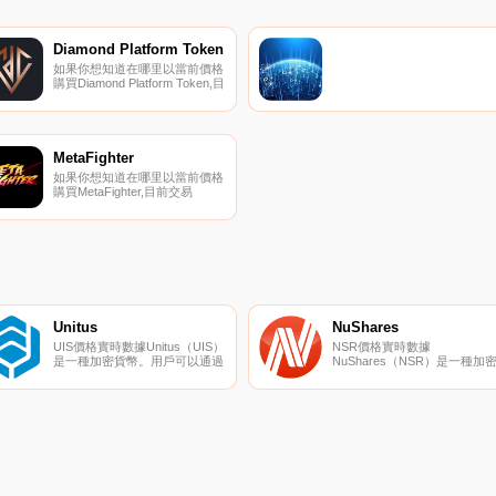
Diamond Platform Token
如果你想知道在哪里以當前價格
購買Diamond Platform Token,目
前交易{Diamond Platform
Token]股票的頂級加密貨幣交易
所是LocalTrade。您可以在我們
的加密貨幣交易所頁面上找到其
他列表。鉆石網絡旨在創建一個
MetaFighter
透明和可追蹤的鉆石市場.
如果你想知道在哪里以當前價格
購買MetaFighter,目前交易
{MetaFighter]股票的頂級加密貨
幣交易所是DigiFinex。您可以在
我們的加密貨幣交易所頁面上找
到其他列表。玩家可以購買、出
借或租賃戰士和競技場、他們裝
飾的皮膚,以及他們用來戰勝對
手的超能力.
Unitus
NuShares
UIS價格實時數據Unitus（UIS）
NSR價格實時數據
是一種加密貨幣。用戶可以通過
NuShares（NSR）是一種加
挖掘過程生成UIS。Unitus的電
貨幣。NuShares目前的供應量
流供應量為
為6167111115.8311,流通中的
65912715.5988191。Unitus的
供應量是5862641980.2017。
最后已知價格為0.001125522美
NuShares的最后已知價格為
元,在過去24小時內上漲了0.00.
0.00001722美元,在過去24小
內上漲了0.00.