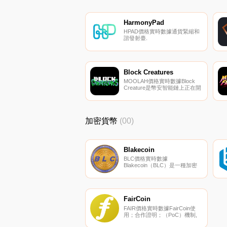
HarmonyPad
HPAD價格實時數據通貨緊縮和
諧發射臺.
Block Creatures
MOOLAH價格實時數據Block
Creature是幣安智能鏈上正在開
發的一款新的Play 2 Earn NFT
游戲。游戲的核心是收集生物并
訓練它們以賺取我們的游戲內獎
勵代幣$MOOLAH。所有游戲物
加密貨幣
(00)
品和角色都是可交易的ERC721
代幣,可以在第三方市場上交易.
Blakecoin
BLC價格實時數據
Blakecoin（BLC）是一種加密
貨幣。用戶可以通過挖掘過程生
成BLC。Blakecoin的電流供應
為29028832.78796471。
Blakecoin的最后已知價格為
0.00033065美元,在過去24小時
FairCoin
內上漲了0.00.
FAIR價格實時數據FairCoin使
用；合作證明；（PoC）機制,
據報道,該機制消耗更少的能量