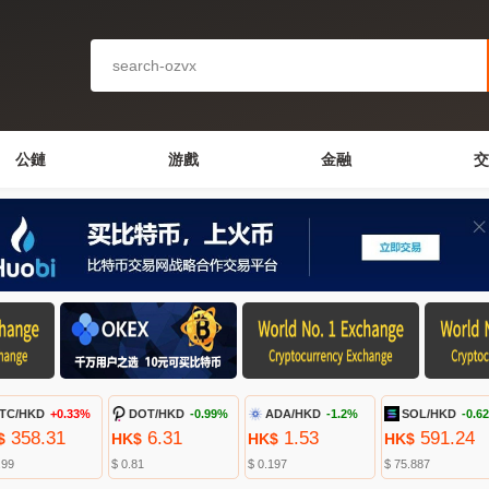
公鏈
游戲
金融
交
TC/HKD
+0.33%
DOT/HKD
-0.99%
ADA/HKD
-1.2%
SOL/HKD
-0.6
358.31
6.31
1.53
591.24
$
HK$
HK$
HK$
.99
$ 0.81
$ 0.197
$ 75.887