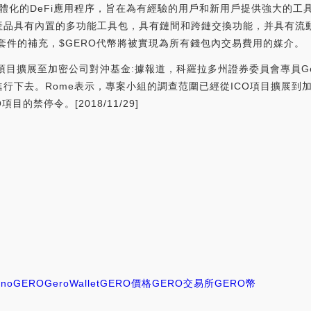
t是一款一體化的DeFi應用程序，旨在為有經驗的用戶和新用戶提供強大的工具
產品具有內置的多功能工具包，具有鏈間和跨鏈交換功能，并具有流
套件的補充，$GERO代幣將被實現為所有錢包內交易費用的媒介。
從ICO項目擴展至加密公司對沖基金:據報道，科羅拉多州證券委員會專員G
行下去。Rome表示，專案小組的調查范圍已經從ICO項目擴展到
目的禁停令。[2018/11/29]
ano
GERO
GeroWallet
GERO價格
GERO交易所
GERO幣