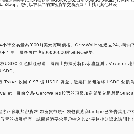
想知道在哪里以當前價格購買GeroWallet,目前交易{GeroWallet]股
ndaeSwap。您可以在我們的加密貨幣交易所頁面上找到其他列表.
小時交易量為{0001}美元實時價格。GeroWallet在過去24小時內下降了
不可用，最多可供應500000000枚GERO硬幣。
0萬枚USDC:金色財經報道，據鏈上數據分析師余燼監測，Voyager 地址今
USDC。
ken 收回 6.97 億 USDC 資金，近幾日起開始將 USDC 兌換為美元。[
llet，目前交易{GeroWallet]股票的頂級加密貨幣交易所是Su
e擴展程序正竊取加密貨幣:加密貨幣硬件錢包供應商Ledger已警告其
一個假冒的擴展程序，試圖通過要求用戶輸入其24字恢復短語來訪問