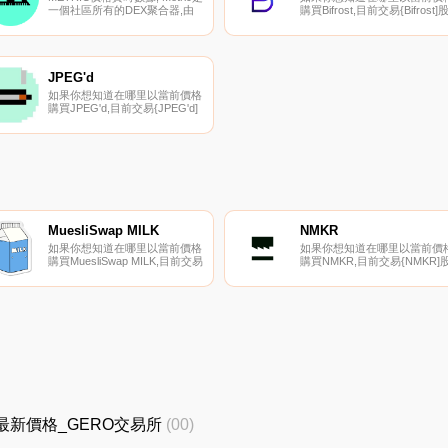
一個社區所有的DEX聚合器,由
購買Bifrost,目前交易{Bifrost]
BUILD Finance DAO推出。
票的頂級加密貨幣交易所是
Metric允許交換任何ERC-20代
KuCoin、Gate.io、MEXC、
幣對和無氣市場訂單。現在,在
UpBFCt和Bithumb。您可以在
Metric上,用戶可以進行交易,查
們的加密貨幣交易所頁面上找
看整個0x網絡的訂單簿,檢查他
其他列表.
JPEG'd
們的未平倉頭寸和過去的成功交
如果你想知道在哪里以當前價格
易.
購買JPEG'd,目前交易{JPEG'd]
股票的頂級加密貨幣交易所是
Bitget、XT.COM、MEXC、
BKEX和CoinEx。您可以在我們
的加密貨幣交易所頁面上找到其
他列表.
MuesliSwap MILK
NMKR
如果你想知道在哪里以當前價格
如果你想知道在哪里以當前價
購買MuesliSwap MILK,目前交易
購買NMKR,目前交易{NMKR]
{MuesliSwap MILK]股票的頂級
票的頂級加密貨幣交易所是
加密貨幣交易所是CoinEx和
Bitrue和LCX Exchange。您可
SundaeSwap。您可以在我們的
以在我們的加密貨幣交易所頁
加密貨幣交易所頁面上找到其他
上找到其他列表.
列表.
ERO最新價格_GERO交易所
(00)