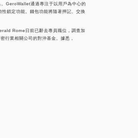
。GeroWallet通過專注于以用戶為中心的
動性鎖定功能。錢包功能將隨著押記、交換
erald Rome日前已辭去專員職位，調查加
加密行業相關公司的對沖基金。據悉，