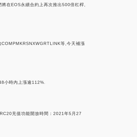
們將在EOS永續合約上再次推出500倍杠桿,
MPMKRSNXWGRTLINK等,今天補漲
48小時內上漲逾112%.
ERC20充值功能開放時間：2021年5月27