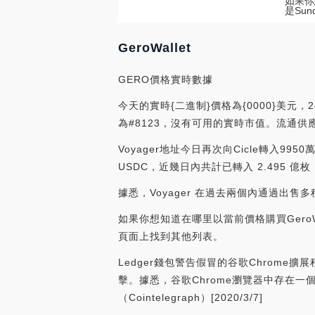
如果你
是Su
GeroWallet
GERO價格實時數據
今天的實時{二進制}價格為{0000}美元，24
為#8123，沒有可用的實時市值。流通供應
Voyager地址今日再次向Cicle轉入995
USDC，近幾日內共計已轉入 2.495 億枚 
據悉，Voyager 在過去兩個內通過出售多種 To
如果你想知道在哪里以當前價格購買GeroWa
頁面上找到其他列表。
Ledger錢包警告假冒的谷歌Chrom
擊。據悉，谷歌Chrome瀏覽器中存在
（Cointelegraph）[2020/3/7]