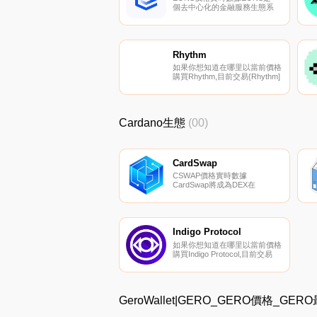
個去中心化的金融服務生態系
統,將傳統金融和新銀行經驗與
去中心化金融聯系起來。去中心
化的EONS.金融平臺以方便和易
用為中心,為用戶提供風險分級
收益策略等.
Rhythm
如果你想知道在哪里以當前價格
購買Rhythm,目前交易{Rhythm]
股票的頂級加密貨幣交易所是
HotRHYTHMt。您可以在我們的
加密貨幣交易所頁面上找到其他
列表.
Cardano生態
(00)
CardSwap
CSWAP價格實時數據
CardSwap將成為DEX在
Cardano網絡上進行交易的首
選。所有CardStarter啟動的項
目都將其流動性遷移到
CardSwap。CardSwap由三個
核心功能驅動,即具有深度流動
Indigo Protocol
性池的自動化做市、杠桿交易和
如果你想知道在哪里以當前價格
用戶選擇獎勵代幣的賭注平臺.
購買Indigo Protocol,目前交易
{Indigo Protocol]股票的頂級加
密貨幣交易所是SundaeSwap。
您可以在我們的加密貨幣交易所
頁面上找到其他列表。Indigo是
GeroWallet|GERO_GERO價格_G
一個基于Cardano的自主合成協
議,用于對真實世界資產的鏈上