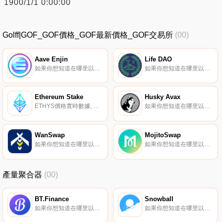
1900/1/1 0:00:00
Golff|GOF_GOF價格_GOF最新價格_GOF交易所
(00)
Aave Enjin
Life DAO
如果你想知道在哪里以當前價格購買Aave Enjin,目前交易{Aave Enjin]股票的頂級加密貨幣交易所是Aave。您可以在我們的加密貨幣交易所頁面上找到其他列表。Aave Enjin（aENJ）是一種加密貨幣,在以太坊平臺上運行。Aave Enjin的當前電源為0.
如果你想知道在哪里以當前價格購買Life DAO,目前交易{Life DAO]股票的頂級加密貨幣交易所是Trader Joe（雪崩）。您可以在我們的加密貨幣交易所頁面上找到其他列表.
Ethereum Stake
Husky Avax
ETHYS價格實時數據, 什么是Ethereum Stake（ETHYS）？Ethereum Stake（ETHYS）是一種去中心化金融（DeFi）代幣,于2020年12月首次在以太坊收益率（ETHY）生態系統上推出.
如果你想知道在哪里以當前價格購買Husky Avax,目前交易{Husky Avax]股票的頂級加密貨幣交易所是PancakeSwap（V2）、Trader Joe（雪崩）、Pangolin和Elk Finance（雪崩）。您可以在我們的加密貨幣交易所頁面上找到其他列表.
WanSwap
MojitoSwap
如果你想知道在哪里以當前價格購買WanSwap,目前交易{WanSwap]股票的頂級加密貨幣交易所是Wanswap。您可以在我們的加密貨幣交易所頁面上找到其他列表。WanSwap是一種跨鏈自動做市（AMM）去中心化交易所（DEX）.
如果你想知道在哪里以當前價格購買MojitoSwap,目前交易{MojitoSwap]股票的頂級加密貨幣交易所是KuCoin和MojitoSwap。您可以在我們的加密貨幣交易所頁面上找到其他列表.
產量聚合器
(00)
BT.Finance
Snowball
如果你想知道在哪里以當前價格購買BT.Finance,目前交易{BT.Finance]股票的頂級加密貨幣交易所是Bibox和DODO（以太坊）。您可以在我們的加密貨幣交易所頁面上找到其他列表.
如果你想知道在哪里以當前價格購買Snowball,目前交易{Snowball]股票的頂級加密貨幣交易所是Pangolin和Elk Finance（雪崩）。您可以在我們的加密貨幣交易所頁面上找到其他列表。什么是SNOB？SNOB是Snowball協議的治理令牌.