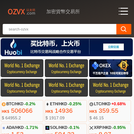
加密貨幣交易所
BTC/HKD
-0.2%
ETH/HKD
-0.25%
LTC/HKD
+0.68%
506066
14936
359.55
HK$
HK$
HK$
$ 64955.2
$ 1917.09
$ 46.15
ADA/HKD
-1.71%
SOL/HKD
-0.1%
XRP/HKD
-0.95%