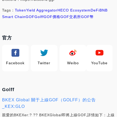
Tags：
Token
Yield Aggregator
HECO Ecosystem
DeFi
BNB
Smart Chain
GOF
Golff
GOF價格
GOF交易所
GOF幣
官方
Facebook
Twitter
Weibo
YouTube
Golff
BKEX Global 關于上線GOF（GOLFF）的公告
_KEX:GLO
親愛的BKEXer:? ?? BKEXGlobal即將上線GOF,詳情如下：上線