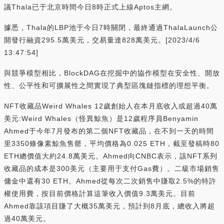
議Thala已于北京時間今日8時正式上線Aptos主網。
據悉，Thala的LBP池于今日7時關閉，最終通過ThalaLaunch公
開發行融資295.5萬美元，交易量達828萬美元。[2023/4/6
13:47:54]
與競爭模型相比，BlockDAG在挖掘中的協作模型在安全性、開放
性、公平性和可擴展性之間實現了典型區塊鏈指標的理想平衡。
NFT收藏品Weird Whales 12歲創始人在本月底收入或超過40萬
美元:Weird Whales（怪異鯨魚）是12歲程序員Benyamin
Ahmed于今年7月發布的第二個NFT收藏品，在不到一天的時間
里3350條像素鯨魚售罄，平均價格為0.025 ETH，截至發稿時80
ETH總價值大約24.8萬美元。Ahmed向CNBC表示，該NFT系列
收藏品的成本是300美元（主要用于支付Gas費）。二級市場銷售
傭金中還有30 ETH。Ahmed從每次二次銷售中賺取2.5%的特許
權使用費，按目前價格計算這筆收入價值9.3萬美元。目前
Ahmed靠該項目賺了大概35萬美元，預計到8月底，總收入將超
過40萬美元。