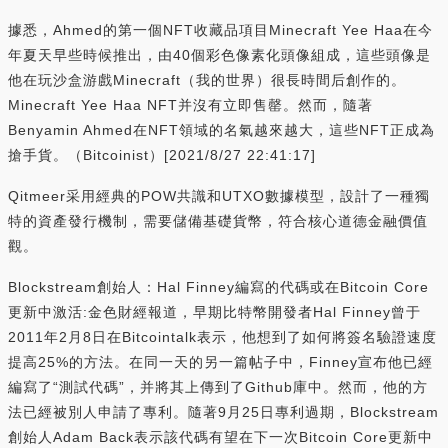
據悉，Ahmed的第一個NFT收藏品項目Minecraft Yee Haa在今
年夏天早些時候推出，由40個彩色像素化頭像組成，這些頭像是
他在玩沙盒游戲Minecraft（我的世界）很長時間后創作的。
Minecraft Yee Haa NFT并沒有立即售罄。然而，隨著
Benyamin Ahmed在NFT領域的名氣越來越大，這些NFT正成為
搶手貨。（Bitcoinist）[2021/8/27 22:41:17]
Qitmeer采用經典的POW共識和UTXO數據模型，設計了一種獨
特的資產發行機制，需要儲備基礎貨幣，符合核心道德金融價值
觀。
Blockstream創始人：Hal Finney編寫的代碼或在Bitcoin Core
更新中激活:金色財經報道，早期比特幣開發者Hal Finney曾于
2011年2月8日在Bitcointalk表示，他想到了如何將簽名驗證速度
提高25%的方法。在同一天的另一篇帖子中，Finney宣布他已經
編寫了“測試代碼”，并將其上傳到了Github庫中。然而，他的方
法已經被別人申請了專利。隨著9月25日專利過期，Blockstream
創始人Adam Back表示該代碼有望在下一次Bitcoin Core更新中