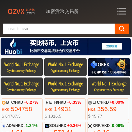
加密貨幣交易所
BTC/HKD
+0.27%
ETH/HKD
+0.33%
LTC/HKD
+0.09%
504758
14931
356.59
HK$
HK$
HK$
$ 64787.3
$ 1916.5
$ 45.77
ADA/HKD
-1.24%
SOL/HKD
+0.36%
XRP/HKD
-0.09%