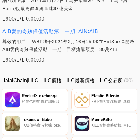
網成功上線；2021年1月27日主網升級至v0.16.3；主網上線
Farm池,最高鎖倉總量達$2億美金.
1900/1/1 0:00:00
AIB愛的奇跡保值活動第十一期_AIN:AIB
尊敬的用戶： WBF將于2021年2月16日15:00在HotStar區開啟
AIB愛的奇跡保值活動十一期；目標搶購額度：30萬AIB.
1900/1/1 0:00:00
HalalChain|HLC_HLC價格_HLC最新價格_HLC交易所
(00)
RocketX exchange
Elastic Bitcoin
如果你想知道在哪里以當前價格購買RocketX exchange,目前交易{RocketX exchange]股票的頂級加密貨幣交易所是Bilaxy。您可以在我們的加密貨幣交易所頁面上找到其他列表.
XBT價格實時數據, 具有自適應供應的XBT·Elastic Bitcoin以太坊網絡上運行著一種重新定基的加密貨幣。XBT被穩定為比特幣；s的價格通過利用以太坊的力量；根據市場狀況調整供應的智能合約.
Tokens of Babel
MemeKiller
TOB價格實時數據Tokens of Babel聲稱是以太坊上的一款交易游戲,每當創下歷史新高時就會燃燒代幣.
KILL價格實時數據, MemeKiller玩基于KILLnance智能鏈的賺取NFT游戲。角色扮演RPG游戲,每個人都可以感覺自己是一名戰士,用垃圾幣戰斗,賺錢并享受這個過程。個性化并改進你的戰士,在戰斗中獲勝并獲得殺戮代幣。發現獨特的NFt物品,升級你的英雄,交易并獲得獎勵.