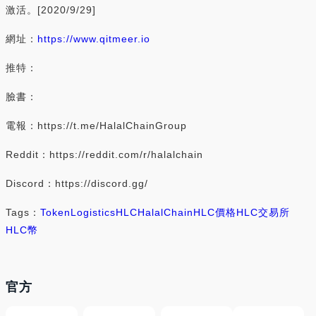
激活。[2020/9/29]
網址：
https://www.qitmeer.io
推特：
臉書：
電報：https://t.me/HalalChainGroup
Reddit：https://reddit.com/r/halalchain
Discord：https://discord.gg/
Tags：
Token
Logistics
HLC
HalalChain
HLC價格
HLC交易所
HLC幣
官方