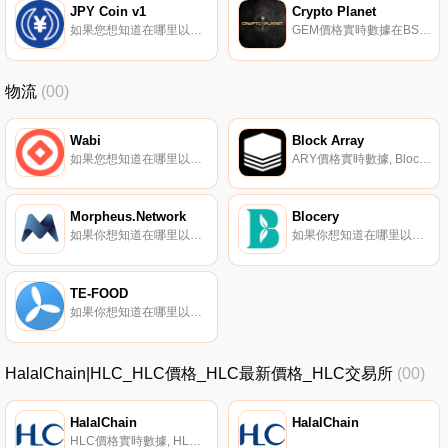
JPY Coin v1
Crypto Planet
如果您想知道在哪里以當前價格購買JPY Coin v1,目前交易｛JPYCnname｝股票的頂級加密貨幣交易所是QuickSwap、SushiSwap（Polygon）和Honeyswap。您可以在我們的加密貨幣交易所頁面上找到其他列表.
GEM價格實時數據在BSC上參與最偉大的元宇宙星際大戰.
物流
(00)
Wabi
Block Array
如果您想知道在哪里以當前價格購買WaWABI,目前交易｛WABInname｝股票的頂級加密貨幣交易所是Binance、Pionex、BitGlobal、CoinDCX和CEX.IO。您可以在我們的加密貨幣交易所頁面上找到其他交易所.
ARY價格實時數據, Block Array,通過其FreightTrust物流平臺（https://freighttrust.net/）,希望將區塊鏈技術的好處帶給卡車運輸行業。FreightTrust的主要重點是消除供應鏈運營中的紙張,從而幫助簡化運營,同時減少財務和資源浪費.
Morpheus.Network
Blocery
如果你想知道在哪里以當前價格購買Morpheus.Network,目前交易{Morpheus.Network]股票的頂級加密貨幣交易所是KuCoin、Gate.io和Bittrex。您可以在我們的加密貨幣交易所頁面上找到其他列表.
如果你想知道在哪里以當前價格購買Blocery,目前交易{Blocery]股票的頂級加密貨幣交易所是Gate.io、MEXC、Bithumb、Poloniex和BitGlobal。您可以在我們的加密貨幣交易所頁面上找到其他列表.
TE-FOOD
如果你想知道在哪里以當前價格購買TE-FOOD,目前交易{TE-FOOD]股票的頂級加密貨幣交易所是KuCoin、Coinbase Exchange、CoinEx和Uniswap（V2）。您可以在我們的加密貨幣交易所頁面上找到其他列表.
HalalChain|HLC_HLC價格_HLC最新價格_HLC交易所
(00)
HalalChain
HalalChain
HLC價格實時數據, HLC是Qitmeer網絡的ERC20代幣。Qitmeer是基于Block DAG的下一代公鏈,致力于服務普惠金融和伊斯蘭金融的生態系統。與競爭模型相比,BlockDAG在挖掘中的協作模型在安全性、開放性、公平性和可擴展性之間實現了典型區塊鏈指標的理想平衡.