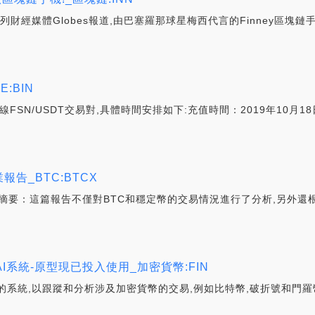
色列財經媒體Globes報道,由巴塞羅那球星梅西代言的Finney區
:BIN
SN/USDT交易對,具體時間安排如下:充值時間：2019年10月18日1
報告_BTC:BTCX
密谷 摘要：這篇報告不僅對BTC和穩定幣的交易情況進行了分析,另
系統-原型現已投入使用_加密貨幣:FIN
的系統,以跟蹤和分析涉及加密貨幣的交易,例如比特幣,破折號和門羅