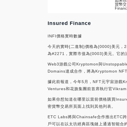
如果你想
貨幣交
Fin
Insured Finance
INFI價格實時數據
今天的實時{二進制}價格為{0000}美元，24
為#2271，實際市值為{0003}美元。它的流
Web3游戲公司Kryptomon與Unstoppa
Domains達成合作，將為Kryptomon
據此前報道，今年5月，NFT元宇宙游戲Krypto
Ventures和花旗集團前首席執行官Vikram Pan
如果你想知道在哪里以當前價格購買Insured 
密貨幣交易所頁面上找到其他列表。
ETC Labs將與Chainsafe合作推出ET
戶可以在以太坊經典區塊鏈上通過智能合約鎖定