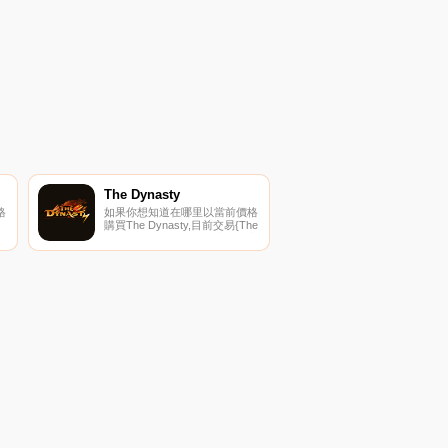
加
為他建立在兩個智能平臺上
列
（Bincance智能鏈和Cardano）
球
具有更多功能,如NFT和Staking
我們的迭代更可愛Floki Loves
基
ADA是一個100%由社區驅動的
接
通貨緊縮Defi代幣,
The Dynasty
格
如果你想知道在哪里以當前價格
購買The Dynasty,目前交易{The
Dynasty]股票的頂級加密貨幣交
易所是PancakeSwap（V2）。
以
您可以在我們的加密貨幣交易所
上
頁面上找到其他列表。The
在
Dynasty是一家創業公司,成立的
目標是建立一個完整而強大的生
態系統.