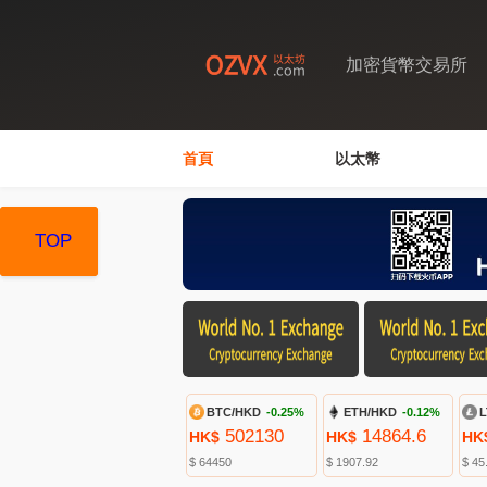
加密貨幣交易所
首頁
以太幣
TOP
TOP
TOP
BTC/HKD
-0.25%
ETH/HKD
-0.12%
L
502130
14864.6
HK$
HK$
HK
$ 64450
$ 1907.92
$ 45