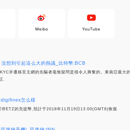
Weibo
YouTube
，沒想到引起這么大的熱議_比特幣:BCB
KYC并遷移至主網的先驅者毫無疑問是很令人興奮的。東南亞最大的在線運
正.
gifinex怎么樣
ETZ的充提幣,預計于2018年11月19日13:00(GMT8)恢復.
區塊鏈手機!_區塊鏈:INN