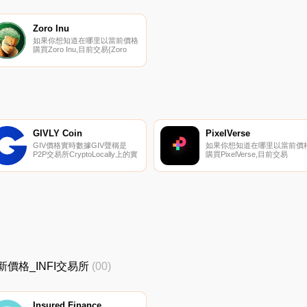
UpMAROt。您可以在我們的
密貨幣交易所頁面上找到其他
表。關于MaroMaro是一個全
生態系統,供人們連接、合作和
Zoro Inu
支持。作為一個開放的區塊鏈
如果你想知道在哪里以當前價格
礎設施,用戶可以通過Maro直
購買Zoro Inu,目前交易{Zoro
連接到全球經濟.
Inu]股票的頂級加密貨幣交易所
是CoinTiger和
PancakeSwap（V2）。您可以
在我們的加密貨幣交易所頁面上
找到其他列表.
GIVLY Coin
PixelVerse
GIV價格實時數據GIV聲稱是
如果你想知道在哪里以當前價
P2P交易所CryptoLocally上的實
購買PixelVerse,目前交易
用令牌。它可以用于在平臺上購
{PixelVerse]股票的頂級加密貨
買折扣和交易優惠.
幣交易所是Gate.io、MEXC和
PancakeSwap（V2）。您可
在我們的加密貨幣交易所頁面
找到其他列表。PixelVerse正
構建我們的平臺,成為虛擬交互
的谷歌.
FI最新價格_INFI交易所
(00)
Insured Finance