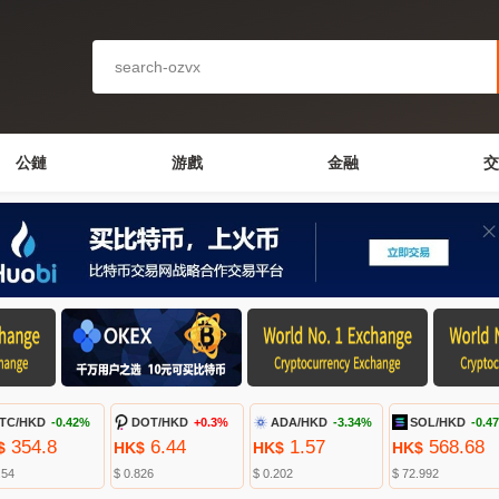
公鏈
游戲
金融
交
TC/HKD
-0.42%
DOT/HKD
+0.3%
ADA/HKD
-3.34%
SOL/HKD
-0.4
354.8
6.44
1.57
568.68
$
HK$
HK$
HK$
.54
$ 0.826
$ 0.202
$ 72.992