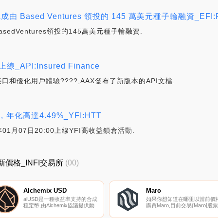
由 Based Ventures 領投的 145 萬美元種子輪融資_EFI:Pie
asedVentures領投的145萬美元種子輪融資.
_API:Insured Finance
口和優化用戶體驗????,AAX發布了新版本的API文檔.
年化高達4.49%_YFI:HTT
01月07日20:00上線YFI高收益鎖倉活動.
FI最新價格_INFI交易所
(00)
Alchemix USD
Maro
alUSD是一種收益率支持的合成
如果你想知道在哪里以當前價
穩定幣,由Alchemix協議提供動
購買Maro,目前交易{Maro]股票
力.
的頂級加密貨幣交易所是