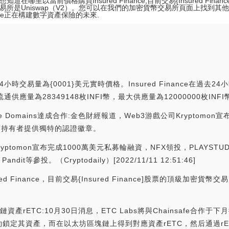
知道在哪里以當前價格購買Insured Finance,目前交易{Insured Fina
易所是Uniswap（V2）。您可以在我們的加密貨幣交易所頁面上找到其他列表
ance正在構建數字資產保險的未來.
小時交易量為{0001}美元實時價格。Insured Finance在過去24
通供應量為28349148枚INFI幣，最大供應量為12000000枚INFI
ble Domains達成合作:金色財經報道，Web3游戲公司Kryptomon宣
 NFT持有者提供獨特的認證徽章。
mon宣布完成1000萬美元私募輪融資，NFX領投，PLAYSTUDIOS、Gri
dit等參投。（Cryptodaily）[2022/11/11 12:51:46]
Finance，目前交易{Insured Finance]股票的頂級加密貨幣
C跨鏈資產rETC:10月30日消息，ETC Labs將與Chainsafe合作
其資產，而在以太坊區塊鏈上得到對應資產rETC，然后通過rETC參與