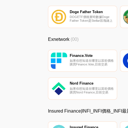
幣交易所是DODO（BSC）。您
可以在我們的加密貨幣交易所頁
面上找到其他列表。BabyXape
是X List和Solidity Educate的原
Doge Father Token
生紅利代幣.
DOGETF價格實時數據Doge
Father Token是Stellar區塊鏈上
的一項資產,這意味著用戶可以
以接近零的交易費用發送有趣的
錢,非常快（3-5秒）且安全。
｛DOGETFnname｝可以用于
Exnetwork
(00)
小額支付交易。發送提示.
Finance.Vote
如果你想知道在哪里以當前價格
購買Finance.Vote,目前交易
{Finance.Vote]股票的頂級加密
貨幣交易所是Uniswap（V2）。
您可以在我們的加密貨幣交易所
頁面上找到其他列表。
Finance.vote是DeFi的共識層.
Nord Finance
如果你想知道在哪里以當前價格
購買Nord Finance,目前交易
{Nord Finance]股票的頂級加密
貨幣交易所是KuCoin、
Gate.io、MEXC和
Uniswap（V2）。您可以在我們
Insured Finance|INFI_INFI價格_IN
的加密貨幣交易所頁面上找到其
他列表.
Insured Finance