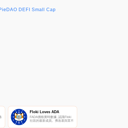
DAO DEFI Small Cap
Floki Loves ADA
格
FADA價格實時數據, 認識Floki
社區的最新成員。弗洛基與眾不
同,遠勝于他之前的兄弟姐妹,因