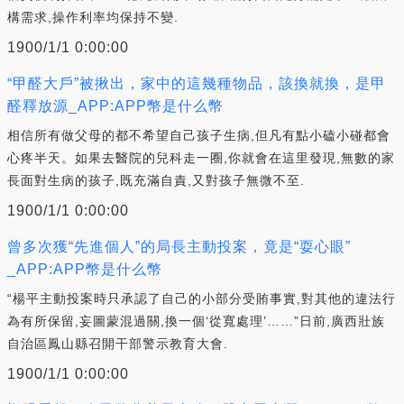
構需求,操作利率均保持不變.
1900/1/1 0:00:00
“甲醛大戶”被揪出，家中的這幾種物品，該換就換，是甲
醛釋放源_APP:APP幣是什么幣
相信所有做父母的都不希望自己孩子生病,但凡有點小磕小碰都會
心疼半天。如果去醫院的兒科走一圈,你就會在這里發現,無數的家
長面對生病的孩子,既充滿自責,又對孩子無微不至.
1900/1/1 0:00:00
曾多次獲“先進個人”的局長主動投案，竟是“耍心眼”
_APP:APP幣是什么幣
“楊平主動投案時只承認了自己的小部分受賄事實,對其他的違法行
為有所保留,妄圖蒙混過關,換一個‘從寬處理’……”日前,廣西壯族
自治區鳳山縣召開干部警示教育大會.
1900/1/1 0:00:00