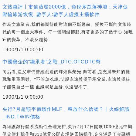
文旅惠評丨市值蒸發2000億，免稅茅跌落神壇；天津促
郵輪旅游恢復_數字人:數字人虛擬主播軟件
作為文旅業者,我們都期待能對這個不斷趨前、變換不斷的文旅時
代的每一個重大事件、每一個關鍵節點,有著更多的了然于心,知曉
它的變革、冷暖及趨勢.
1900/1/1 0:00:00
中國藥企的“繼承者”之戰_DTC:OTCDTC幣
向后看,是父輩們曾經創造的輝煌與榮光,向前看,是充滿未知的挑
戰和重重困難。“不管怎么說,父親永遠希望子承父業,永遠希望孩
子能像自己一樣,血緣就是血緣,永遠變不了.
1900/1/1 0:00:00
央行7月超額平價續作MLF，釋放什么信號？丨火線解讀
_IND:TWIN價格
為維護銀行體系流動性合理充裕,央行7月17日開展1030億元中期
借貸便利操作和330億元公開市場逆回購操作,充分滿足了金融機