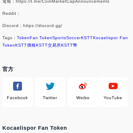
電報：https://t.me/CoinMarketCapAnnouncements
Reddit：
Discord：https://discord.gg/
Tags：
Token
Fan Token
Sports
Soccer
KSTT
Kocaelispor Fan
Token
KSTT價格
KSTT交易所
KSTT幣
官方
Facebook
Twitter
Weibo
YouTube
Kocaelispor Fan Token