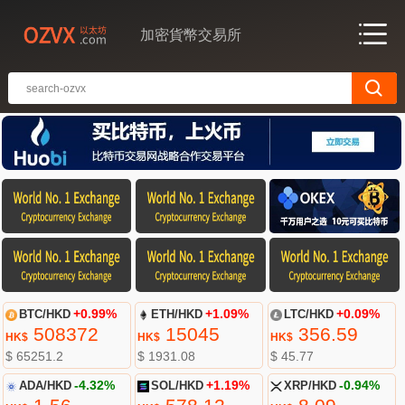
加密貨幣交易所
BTC/HKD
+0.99%
ETH/HKD
+1.09%
LTC/HKD
+0.09%
508372
15045
356.59
HK$
HK$
HK$
$ 65251.2
$ 1931.08
$ 45.77
ADA/HKD
-4.32%
SOL/HKD
+1.19%
XRP/HKD
-0.94%