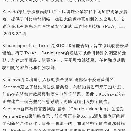
Kocodo專注于授權兩類用戶：區塊鏈企業家和平均加密貨幣投資
者。提供了與比特幣網絡一樣強大的獨特而創新的安全形式。它
建立在現有最先進的區塊鏈安全形式-工作證明技術（PoW）上。
[2018/2/12]
Kocaelispor Fan Token是BRC-20智能合約，旨在徹底改變粉絲
體驗。有了Token，Denizlispor的粉絲可以參與特殊的調查和活
動，創建數字藏品，購買NFT，享受與粉絲獎勵、任務和卓越體
驗相關的游戲化和任務功能。
Kochava將區塊鏈引入移動廣告測量:總部位于愛達荷州的
Kochava建立了移動廣告測量業務，為移動廣告帶來了透明度，
但仍存在諸如付款緩慢和廣告欺詐等問題。因此，Kochava現在
正在建立一個完整的生態系統，將區塊鏈引入數字廣告。
Kochava首席執行官查爾斯·曼寧（Charles Manning）在接受
VentureBeat采訪時表示，該公司正在為Xchng添加四位新的顧
問和新的合作伙伴，這是一個統一的、開源的數字廣告區塊鏈框
架。Kochava計劃在今年年底或明年初推出基于協議的區塊鏈移