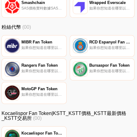
Smashchain
Wrapped Everscale
SAS價格實時數據SAS代幣是Smash生態系統的基本組成部分。
如果你想知道在哪里以當前價格購買Wrapped Everscale,目前交易{Wrapped Everscale]股票的頂級加密貨幣交易所是FlatQube交易所。您可以在我們的加密貨幣交易所頁面上找到其他列表.
粉絲代幣
(00)
MIBR Fan Token
RCD Espanyol Fan Token
如果你想知道在哪里以當前價格購買MIBR Fan Token,目前交易{MIBR Fan Token]股票的頂級加密貨幣交易所是ByMIBRt。您可以在我們的加密貨幣交易所頁面上找到其他列表。球迷代幣允許多個垂直體育領域的球迷在他們喜愛的球隊/聯賽/俱樂部中行使他們的影響力.
如果你想知道在哪里以當前價格購買RCD Espanyol Fan Token,目前交易{RCD Espanyol Fan Token]股票的頂級加密貨幣交易所是比特幣TR。您可以在我們的加密貨幣交易所頁面上找到其他列表.
Rangers Fan Token
Bursaspor Fan Token
如果你想知道在哪里以當前價格購買Rangers Fan Token,目前交易{Rangers Fan Token]股票的頂級加密貨幣交易所是Gate.io和Bitci TR。您可以在我們的加密貨幣交易所頁面上找到其他列表.
如果你想知道在哪里以當前價格購買Bursaspor Fan Token,目前交易{Bursaspor Fan Token]股票的頂級加密貨幣交易所是比特幣TR。您可以在我們的加密貨幣交易所頁面上找到其他列表。Bursaspor Fan Token是BRC-20智能合約,旨在徹底改變粉絲體驗.
MotoGP Fan Token
如果你想知道在哪里以當前價格購買MotoGP Fan Token,目前交易{MotoGP Fan Token]股票的頂級加密貨幣交易所是XT.COM、ProBit Global、BigONE和Bitci TR。您可以在我們的加密貨幣交易所頁面上找到其他列表.
Kocaelispor Fan Token|KSTT_KSTT價格_KSTT最新價格
_KSTT交易所
(00)
Kocaelispor Fan Token