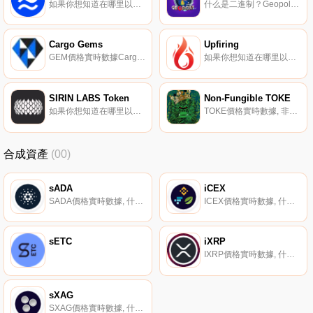
如果你想知道在哪里以當前價格購買BlueMove,目前交易{BlueMove]股票的頂級加密貨幣交易所是BKEX、HotMOVEt、PancakeSwap（Aptos）和Liquidswap。您可以在我們的加密貨幣交易所頁面上找到其他列表.
什么是二進制？Geopoly是一個經濟的地理定位模擬器,允許用戶在世界各地租賃、購買、升級和出售真實的企業。目前可在Android中使用（iOS和Desktop即將推出）,它基于現實世界中的數據在兩個不同的層中交互,創造了一種有趣和創新的體驗：on和OFF Chain層.
Cargo Gems
Upfiring
GEM價格實時數據Cargo是一個安全的平臺,您可以使用它來創建、管理、展示和銷售稀有加密藝術品、可交易的區塊鏈游戲物品、安全門票、訪問代幣和其他數字物品,以支持您的業務或項目.
如果你想知道在哪里以當前價格購買Upfiring,目前交易{Upfiring]股票的頂級加密貨幣交易所是YoBit。您可以在我們的加密貨幣交易所頁面上找到其他列表。Upfiring成立于2017年初,旨在通過使用標記化文件共享經濟來激勵種子程序,從而創建傳統P2P文件共享協議的替代方案.
SIRIN LABS Token
Non-Fungible TOKE
如果你想知道在哪里以當前價格購買SIRIN LABS Token,目前交易{SIRIN LABS Token]股票的頂級加密貨幣交易所是YoBit、Bittrex和Bancor Network。您可以在我們的加密貨幣交易所頁面上找到其他列表.
TOKE價格實時數據, 非真菌代幣是NFT的自動做市商（AMM）。來自鑄造NFT的ETH“"；克隆NFT”"；被存入流動性金庫——這為隨時燃燒的NFT提供了流動性.
合成資產
(00)
sADA
iCEX
SADA價格實時數據, 什么是二進制？sADA是由Synthetix協議啟用的合成Cardano令牌。它通過Chainlink的去中心化預言機網絡提供的價格信息來跟蹤Cardano的價格.
ICEX價格實時數據, 什么是二進制？iCEX是由Synthetix協議啟用的反向合成集中式交換索引令牌。它通過Chainlink的去中心化預言機網絡提供的價格饋送反向跟蹤一籃子集中式交易所代幣.
sETC
iXRP
IXRP價格實時數據, 什么是二進制？iXRP是由Synthetix協議啟用的反向合成XRP令牌。它通過Chainlink的去中心化預言機網絡提供的價格提要反向跟蹤XRP的價格.
sXAG
SXAG價格實時數據, 什么是二進制？sXAG是由Synthetix協議啟用的合成銀令牌。它通過Chainlink的去中心化神諭網絡提供的價格信息來跟蹤白銀價格。它可以在Kwenta或Synthetix.Exchange上交易Synthetix協議原生的其他資產,而不會出現滑動.