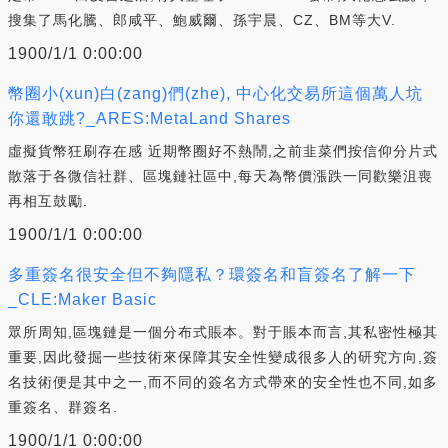
搜集了馬化騰、郎咸平、鮑威爾、孫宇晨、CZ、BM等大V.
1900/1/1 0:00:00
幣圈小(xun)白(zang)們(zhe), 中心化交易所這個萬人坑
你還敢跳?_ARES:MetaLand Shares
虛擬貨幣狂刷存在感 近期幣圈好不熱鬧,之前韭菜們按信仰分片式
散落于各微信社群、區塊鏈社區中,每天為幣價漲跌一同歡樂沮喪
再相互鼓勵.
1900/1/1 0:00:00
多重簽名很安全但不夠隱私？環簽名和盲簽名了解一下
_CLE:Maker Basic
眾所周知,區塊鏈是一個分布式賬本。對于賬本而言,其私密性極其
重要,因此發掘一些技術來保障其安全性變成很多人的研究方向,簽
名技術便是其中之一,而不同的簽名方式帶來的安全性也不同,如多
重簽名、群簽名.
1900/1/1 0:00:00