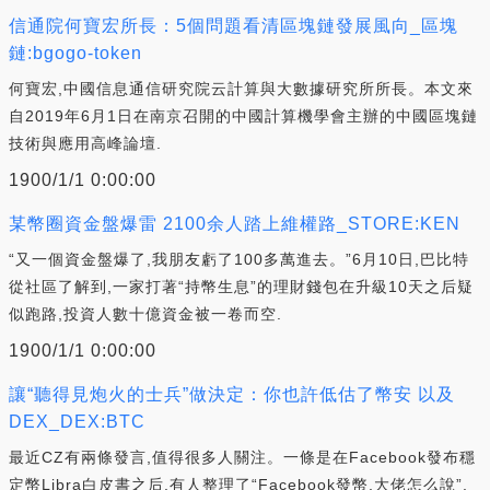
信通院何寶宏所長：5個問題看清區塊鏈發展風向_區塊
鏈:bgogo-token
何寶宏,中國信息通信研究院云計算與大數據研究所所長。本文來
自2019年6月1日在南京召開的中國計算機學會主辦的中國區塊鏈
技術與應用高峰論壇.
1900/1/1 0:00:00
某幣圈資金盤爆雷 2100余人踏上維權路_STORE:KEN
“又一個資金盤爆了,我朋友虧了100多萬進去。”6月10日,巴比特
從社區了解到,一家打著“持幣生息”的理財錢包在升級10天之后疑
似跑路,投資人數十億資金被一卷而空.
1900/1/1 0:00:00
讓“聽得見炮火的士兵”做決定：你也許低估了幣安 以及
DEX_DEX:BTC
最近CZ有兩條發言,值得很多人關注。一條是在Facebook發布穩
定幣Libra白皮書之后,有人整理了“Facebook發幣,大佬怎么說”,