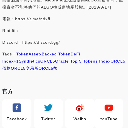
投資者不能將他們的ALGO換成房地產股權。[2019/9/17]
電報：https://t.me/ndxfi
Reddit：
Discord：https://discord.gg/
Tags：
Token
Asset-Backed Token
DeFi
Index
+1
Synthetics
ORCL5
Oracle Top 5 Tokens Index
ORCL5
價格
ORCL5交易所
ORCL5幣
官方
Facebook
Twitter
Weibo
YouTube