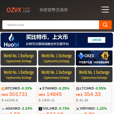
加密貨幣交易所
BTC/HKD
-0.33%
ETH/HKD
-0.25%
LTC/HKD
-0.55%
501731
14845
354.33
HK$
HK$
HK$
$ 64398.8
$ 1905.41
$ 45.48
ADA/HKD
-2.24%
SOL/HKD
-0.73%
XRP/HKD
-1.22%