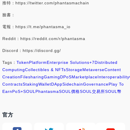
推特：https://twitter.com/phantasmachain
臉書：
電報：https://t.me/phantasma_io
Reddit：https://reddit.com/r/phantasma
Discord：https://discord.gg/
Tags：
Token
Platform
Enterprise Solutions
+7
Distributed
Computing
Collectibles & NFTs
Storage
Metaverse
Content
Creation
Filesharing
Gaming
DPoS
Marketplace
Interoperability
Contracts
Staking
Wallet
DApp
Sidechain
Governance
Play To
Earn
PoS+
SOUL
Phantasma
SOUL價格
SOUL交易所
SOUL幣
官方