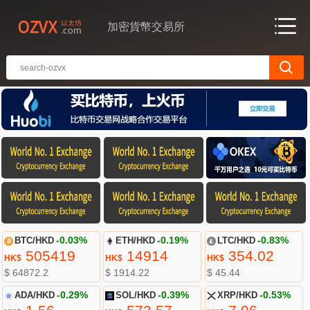
加密貨幣交易所
BTC/HKD
-0.03%
ETH/HKD
-0.19%
LTC/HKD
-0.83%
505419
14914
354.02
HK$
HK$
HK$
$ 64872.2
$ 1914.22
$ 45.44
ADA/HKD
-0.29%
SOL/HKD
-0.39%
XRP/HKD
-0.53%