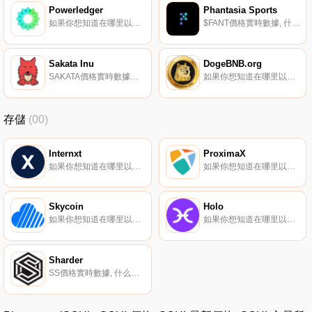
Powerledger
Phantasia Sports
如果你想知道在哪里以當前價格購買Powerledger,目前交易{Powerledger]股票的頂級加密貨幣交易所是Binance、Bitrue、Bitget、SuperEx和KuCoin。您可以在我們的加密貨幣交易所頁面上找到其他列表.
$FANT價格實時數據, 什么是Phantasia Sports？Phantasia是第一個利用區塊鏈技術為夢幻體育玩家帶來區塊鏈好處的夢幻體育平臺。通過Phantasia；在Play to Earn模型中,用戶可以通過贏得比賽和完成游戲內任務來賺取$FANT代幣.
Sakata Inu
DogeBNB.org
SAKATA價格實時數據基于動漫的社區代幣。
如果你想知道在哪里以當前價格購買DogeBNB.org,目前交易{DogeBNB.org]股票的頂級加密貨幣交易所是AzDOGEBNBt和CoinsDOGEBNBt。您可以在我們的加密貨幣交易所頁面上找到其他列表.
存儲
(00)
Internxt
ProximaX
如果你想知道在哪里以當前價格購買Internxt,目前交易{Internxt]股票的頂級加密貨幣交易所是LATOKEN、YoBit、Mercatox和Bittrex。您可以在我們的加密貨幣交易所頁面上找到其他列表。在這里,我們相信人類所能取得的成就是非同尋常的.
如果你想知道在哪里以當前價格購買ProximaX,目前交易{ProximaX]股票的頂級加密貨幣交易所是MEXC、ProBit Global和PancakeSwap（V2）。您可以在我們的加密貨幣交易所頁面上找到其他列表.
Skycoin
Holo
如果你想知道在哪里以當前價格購買Skycoin,目前交易{Skycoin]股票的頂級加密貨幣交易所是Bitbns和Finexbox。您可以在我們的加密貨幣交易所頁面上找到其他列表。Skycoin（SKY）是一個開源、社區所有、基于硬件的對等互聯網,利用區塊鏈的激勵結構.
如果你想知道在哪里以當前價格購買Holo,目前交易{Holo]股票的頂級加密貨幣交易所是Binance、Bitrue、ByHOTt、Bitget和Hotcoin Global。您可以在我們的加密貨幣交易所頁面上找到其他列表.
Sharder
SS價格實時數據, 什么是二進制？Sharder是一個多鏈存儲和驗證網絡。集中式存儲解決方案容易發生數據泄露；s的分布式存儲網絡就是為了解決這個問題。數據被加密、分片（分割成小片段）,然后分布在Sharder-上；的全球存儲網絡.