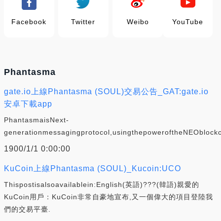
Facebook
Twitter
Weibo
YouTube
Phantasma
gate.io上線Phantasma (SOUL)交易公告_GAT:gate.io
安卓下載app
PhantasmaisNext-
generationmessagingprotocol,usingthepoweroftheNEOblockc
1900/1/1 0:00:00
KuCoin上線Phantasma (SOUL)_Kucoin:UCO
Thispostisalsoavailablein:English(英語)???(韓語)親愛的
KuCoin用戶：KuCoin非常自豪地宣布,又一個偉大的項目登陸我
們的交易平臺.