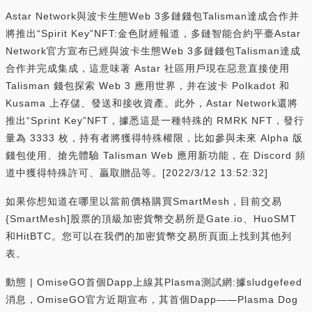
Astar Network與波卡生態Web 3多鏈錢包Talisman達成合作并
將推出“Spirit Key”NFT:金色財經報道，多鏈智能合約平臺Astar
Network官方宣布已經與波卡生態Web 3多鏈錢包Talisman達成
合作并完成集成，這意味著 Astar 社區用戶現在惡意直接使用
Talisman 錢包探索 Web 3 應用世界，并在波卡 Polkadot 和
Kusama 上存儲、發送和接收資產。此外，Astar Network還將
推出“Sprint Key”NFT，據悉這是一種特殊的 RMRK NFT，發行
量為 3333 枚，持有者將獲得特殊權限，比如參與未來 Alpha 版
錢包使用、搶先體驗 Talisman Web 應用新功能，在 Discord 頻
道中獲得特殊許可、贏取贈品等。[2022/3/12 13:52:32]
如果你想知道在哪里以當前價格購買SmartMesh，目前交易
{SmartMesh]股票的頂級加密貨幣交易所是Gate.io、HuoSMT
和HitBTC。您可以在我們的加密貨幣交易所頁面上找到其他列
表。
動態 | OmiseGO首個Dapp上線其Plasma測試網:據sludgefeed
消息，OmiseGO官方近期宣布，其首個Dapp——Plasma Dog