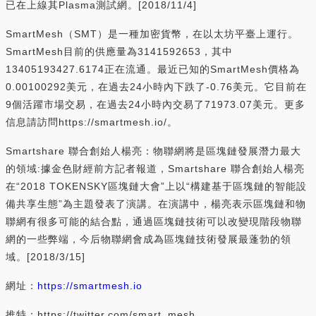
已在上線其Plasma測試網。[2018/11/4]
SmartMesh（SMT）是一種加密貨幣，在以太坊平臺上運行。
SmartMesh目前的供應量為3141592653，其中
13405193427.6174正在流通。最近已知的SmartMesh價格為
0.00100292美元，在過去24小時內下跌了-0.76美元。它目前在
9個活躍市場交易，在過去24小時內交易了71973.07美元。更多
信息請訪問https://smartmesh.io/。
Smartshare 聯合創始人楊亮：物聯網將是區塊鏈發展潛力最大
的領域:據金色財經前方記者報道，Smartshare 聯合創始人楊亮
在“2018 TOKENSKY區塊鏈大會”上以“構建基于區塊鏈的智能設
備共享生態”為主題發表了演講。在演講中，楊亮表示區塊鏈和物
聯網有很多可能的結合點，通過區塊鏈技術可以改變現階段物聯
網的一些弊端，今后物聯網會成為區塊鏈技術發展最蓬勃的領
域。[2018/3/15]
網址：
https://smartmesh.io
推特：https://twitter.com/smart_mesh