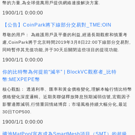
幣的力量,為全球億萬用戶提供網絡連接解決方案.
1900/1/1 0:00:00
【公告】CoinPark將下線部分交易對_TME:OIN
尊敬的用戶： 為維護用戶及平臺的利益,經過長期觀察和慎重考
慮,CoinPark將于北京時間2019年3月8日22:00下線部分交易對,
同時暫停其充值功能,并于30天后關閉這些項目的提現功能.
1900/1/1 0:00:00
你的比特幣為何提前“減半” | BlockVC觀察者_比特
幣:MEXPEPE幣
核心觀點： 透過利率、匯率和黃金價格變化,理解本輪行情比特幣
價格變化深度邏輯。近期美聯儲釋放降息預期減弱信號,宏觀因子
影響邊際減弱,行情重回情緒博弈；市場風格持續大幅分化,最近
30日TOP500.
1900/1/1 0:00:00
礦池MatPool宣布成為SmartMesh項目（SMT）的超級