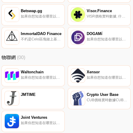
Betswap.gg
Visor.Finance
如果你想知道在哪里以當前價格購買Betswap.gg,目前交易{Betswap.gg]股票的頂級加密貨幣交易所是AscendEX（BitMax）、Trader Joe（Avalanche）、KyberSwap Elastic（Avalance）、SushiSwap（Fantom）和Sushi.
VISR價格實時數據, 什么是Visor？用于提供流動性的NFT智能金庫。Visor設想了一個DeFi生態系統,在這個生態系統中,市場條件可以釋放主權智能金庫網絡的流動性,通過無氣體加密簽名進出共享.
ImmortalDAO Finance
DOGAMí
不朽是Celo區塊鏈上基于IMMO代幣的去中心化儲備貨幣協議。每個IMMO代幣都由不朽金庫中的一籃子資產（如mcUSD）支持,賦予其無法低于的內在價值。不朽還通過質押和債券將獨特的經濟和博弈論動態引入市場.
如果你想知道在哪里以當前價格購買DOGAMí,目前交易{DOGAMí]股票的頂級加密貨幣交易所是Gate.io、Bittrex和QuipuSwap。您可以在我們的加密貨幣交易所頁面上找到其他列表。發現DOGAMí！一款獨特的web3手機游戲,玩家可以收養并飼養制作精美的虛擬NFT狗.
物聯網
(00)
Waltonchain
Xensor
如果你想知道在哪里以當前價格購買Waltonchain,目前交易{Waltonchain]股票的頂級加密貨幣交易所是幣安、比特街、SuperEx、XT.COM和HuoWTC。您可以在我們的加密貨幣交易所頁面上找到其他列表.
如果你想知道在哪里以當前價格購買Xensor,目前交易{Xensor]股票的頂級加密貨幣交易所是KuCoin。您可以在我們的加密貨幣交易所頁面上找到其他列表。Xensor由總部位于香港的韓國團隊于2019年2月15日啟動,旨在為機械自動化和固定資產管理提供經濟高效的物聯網網絡.
JMTIME
Crypto User Base
CUB價格實時數據CUB是ERC20代幣,將在CUB家族的多個平臺中用作實用工具代幣。
Joint Ventures
如果你想知道在哪里以當前價格購買Joint Ventures,目前交易{Joint Ventures]股票的頂級加密貨幣交易所是Mercatox。您可以在我們的加密貨幣交易所頁面上找到其他列表。Joint Ventures（JOINT）是一種加密貨幣,在以太坊平臺上運行.