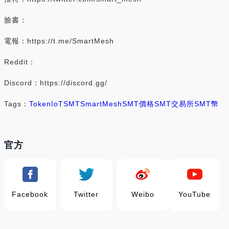
臉書：
電報：https://t.me/SmartMesh
Reddit：
Discord：https://discord.gg/
Tags：
Token
IoT
SMT
SmartMesh
SMT價格
SMT交易所
SMT幣
官方
Facebook
Twitter
Weibo
YouTube