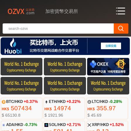
加密貨幣交易所
BTC/HKD
+0.37%
ETH/HKD
+0.22%
LTC/HKD
-0.28%
507434
14974
355.97
HK$
HK$
HK$
$ 65130.8
$ 1921.96
$ 45.69
ADA/HKD
-0.73%
SOL/HKD
+2.71%
XRP/HKD
+1.52%