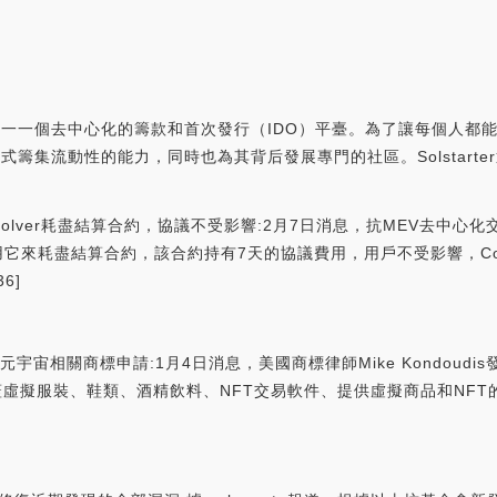
個也是唯一一個去中心化的籌款和首次發行（IDO）平臺。為了讓每個人
平的方式籌集流動性的能力，同時也為其背后發展專門的社區。Solstar
solver耗盡結算合約，協議不受影響:2月7日消息，抗MEV去中心化
用它來耗盡結算合約，該合約持有7天的協議費用，用戶不受影響，Cow 
6]
宇宙相關商標申請:1月4日消息，美國商標律師Mike Kondoudis發推稱
蓋虛擬服裝、鞋類、酒精飲料、NFT交易軟件、提供虛擬商品和NFT