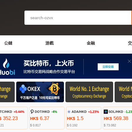
公鏈
游戲
金融
交
TC/HKD
+0.44%
DOT/HKD
-4%
ADA/HKD
+1.23%
SOL/HKD
-1.2
352.23
6.37
1.5
569.38
$
HK$
HK$
HK$
.21
$ 0.817
$ 0.192
$ 73.082