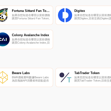
Fortuna Sittard Fan Token
Digitex
如果你想知道在哪里以當前價格
如果你想知道在哪里以當前價
購買Fortuna Sittard Fan Token,
購買Digitex,目前交易{Digitex]
目前交易{Fortuna Sittard Fan
票的頂級加密貨幣交易所是
Token]股票的頂級加密貨幣交易
KuCoin、HitBTC、ProBit
所是Chiliz。您可以在我們的加
Global、Mercatox和CoinDC
密貨幣交易所頁面上找到其他列
您可以在我們的加密貨幣交易
表.
頁面上找到其他列表.
Colony Avalanche Index
如果你想知道在哪里以當前價格
購買Colony Avalanche Index,目
前交易{Colony Avalanche
Index]股票的頂級加密貨幣交易
所是Trader Joe V2（雪崩）和
Trader Joe（雪崩）。您可以在
我們的加密貨幣交易所頁面上找
到其他列表.
Bware Labs
TabTrader Token
BWR價格實時數據Bware Labs
如果您想知道在哪里以當前價
為區塊鏈API消費者和節點提供
購買TabTrader Token,目前交
商之間提供了一個接口,提供了
｛TTTnname｝股票的頂級加
集成的支付選項和經過驗證的可
貨幣交易所是Gate.io。您可以
靠性,所有這些都嵌入了我們的
在我們的加密貨幣交易所頁面
平臺和協議服務中.
找到其他交易所.