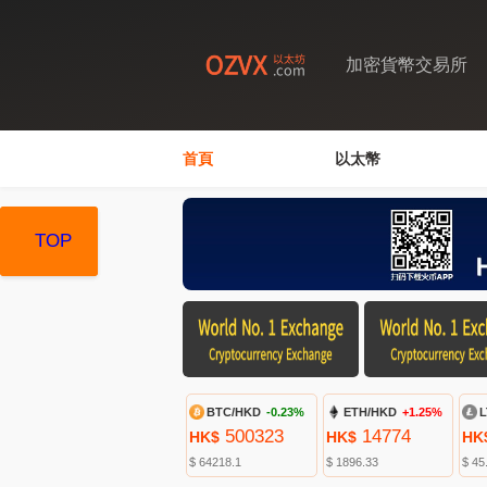
加密貨幣交易所
首頁
以太幣
TOP
TOP
TOP
BTC/HKD
-0.23%
ETH/HKD
+1.25%
L
500323
14774
HK$
HK$
HK
$ 64218.1
$ 1896.33
$ 45