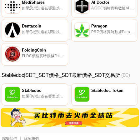
MediShares
AI Doctor
如果您想知道在哪里以當前價格購買MediShares,目前交易｛MDSnname｝股票的頂級加密貨幣交易所是Gate.io。您可以在我們的加密貨幣交易所頁面上找到其他交易所。MediShares（MDS）是一種加密貨幣,在以太坊平臺上運行.
AIDOC價格實時數據AI Doctor（AIDOC）是一種加密貨幣,在以太坊平臺上運行。AI Doctor目前的供應量為77777777,其中77777777.174正在流通。最近已知的AI Doctor價格為0.00004187美元,在過去24小時內上漲了0.00.
Dentacoin
Paragon
如果你想知道在哪里以當前價格購買Dentacoin,目前交易{Dentacoin]股票的頂級加密貨幣交易所是CoinTiger、HitBTC、LATOKEN、HotDCNt和Mercatox。您可以在我們的加密貨幣交易所頁面上找到其他列表.
PRG價格實時數據Paragon（PRG）是一種加密貨幣,在以太坊平臺上運行。Paragon目前的供應量為1649360509.401132,流通中有22266193.8951。最近已知的Paragon價格為0.00248444美元,在過去24小時內上漲了0.00.
FoldingCoin
FLDC價格實時數據FoldingCoin（FLDC）是一種加密貨幣。FoldingCoin目前的供應量為1000000000,流通量為778797162。FoldingCoin的最后已知價格為0.0002745美元,在過去24小時內上漲了0.00.
Stabledoc|SDT_SDT價格_SDT最新價格_SDT交易所
(00)
Stabledoc
Stabledoc Token
如果你想知道在哪里以當前價格購買Stabledoc,目前交易{Stabledoc]股票的頂級加密貨幣交易所是PancakeSwap（V2）。您可以在我們的加密貨幣交易所頁面上找到其他列表.
聯繫我們
關於我們