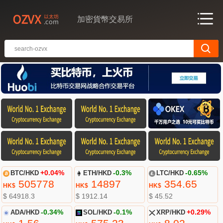
加密貨幣交易所
BTC/HKD
+0.04%
ETH/HKD
-0.3%
LTC/HKD
-0.65%
505778
14897
354.65
HK$
HK$
HK$
$ 64918.3
$ 1912.14
$ 45.52
ADA/HKD
-0.34%
SOL/HKD
-0.1%
XRP/HKD
+0.29%