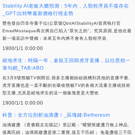
Stability AI老板大膽預測：5年內，人類程序員不復存在
_GPT:比特幣最新價格行情走勢
豐色發自凹非寺量子位|公眾號QbitAIStabilityAI首席執行官
EmadMostaque再次將自己陷入“眾矢之的”。究其原因,是他在最
新一場采訪中聲稱：未來五年內將不會有人類程序員.
1900/1/1 0:00:00
絕地求生：時隔一年，倉鼠王回歸虎牙直播，以往恩怨一
筆勾銷_TAB:ABO
在3月8號熊貓TV倒閉后,很多主播都紛紛跳槽到其他的直播平臺,
虎牙直播也是一直不斷的在吸收熊貓TV的各個大流量主播或技術
型主播,尤其是絕地求生的這一個板塊更是大豐收.
1900/1/1 0:00:00
科普：全方位剖析油滴盞！_區塊鏈:Bethereum
油滴建盞 《君臺觀左右賬記》里記載：“曜變斑建盞乃無上神品,
值萬匹絹；油滴斑建盞是第二重寶,值五千匹絹； 兔毫盞值三千匹