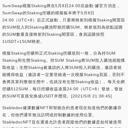
SumSwap模擬Staking將在5月8日24:00后啟動:據官方消息，
SumSwap的Staking挖礦的模擬板本將于5月8日
24:00（UTC+8）后正式啟動，只要將映射到模擬Staking閑置區
的SUM投入到Staking礦池即能挖礦SUM。映射規則為節點認購
的SUM數量直接映射到Staking閑置區，會員認購按照
1USDT=1SUM映射。
模擬Staking挖礦和正式Staking挖礦規則一致，分為持SUM
Staking和生態Staking。持SUM Staking將SUM投入礦池就能獲
取收益；生態Staking被邀請的人將SUM投入到礦池，邀請者就
能獲得收益（邀請者一定要登錄過一次模擬Staking頁面，否則不
會將其算到整個生態中，也就沒有生態Staking收益）。每天全網
挖礦512SUM，每日挖礦收益凌晨24:00（UTC+8）發放，發放
的SUM可直接兌換成USDT并體現。[2021/5/8 21:38:45]
Stabledoc健康數據NFT和智能合約患者現在知道他們的數據存
在，但他們通常無法訪問或控制數據的使用位置。
StabledocNFT旨在通過允許患者跟蹤他們的數據是如何被使用