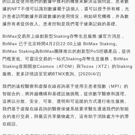
的以及從使用他們的數據中獲利的機會來解決這個問題。患者數
據的NFT不僅可以識別數據屬于該個人，還可以授予所有權，允
許患者訪問數據并跟蹤數據的使用情況，例如研究機構，并為數
據所有者提供收入。患者控制是我們電子健康記錄的基礎。
BitMax交易所上線創新型Staking存幣生息服務:據官方消息，
BitMax 已于北京時間4月2日22:00上線 BitMax Staking。
BitMax Staking為BitMax團隊推出的創新型PoS挖礦產品，提供
門檻更低、可靈活交易的一站式Staking存幣生息服務，BitMax
Staking首期開放Cosmos（ATOM）與Tezos（XTZ）的Staking
服務。更多詳情請至官網BTMX查詢。[2020/4/2]
我們的遠程醫療和虛擬在線咨詢基于使用主患者指數（MPI）的
智能合約，將跨越機構和基礎設施挑戰，提供數字醫療和護理。
這將以分散、安全、可靠、透明和可追蹤的方式運行衛生服務。
我們基于虛擬在線咨詢的醫療保健系統要求醫生通過我們的智能
合約進行交易，與藥店共享藥物處方。這有助于消除處方中的潛
在錯誤。