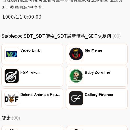
紅--獎勵明細”中查看.
1900/1/1 0:00:00
Stabledoc|SDT_SDT價格_SDT最新價格_SDT交易所
(00)
Video Link
Mu Meme
FSP Token
Baby Zoro Inu
Defend Animals Foundation
Gallery Finance
健康
(00)