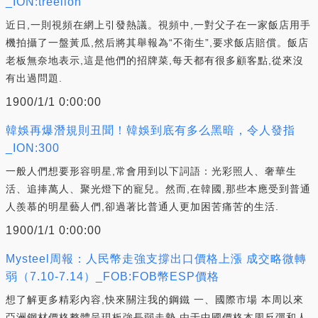
_ION:treelion
近日,一則視頻在網上引發熱議。視頻中,一對父子在一家飯店用手
機拍攝了一盤黃瓜,然后將其舉報為“不衛生”,要求飯店賠償。飯店
老板無奈地表示,這是他們的招牌菜,每天都有很多顧客點,從來沒
有出過問題.
1900/1/1 0:00:00
韓娛再爆潛規則丑聞！韓娛到底有多么黑暗，令人發指
_ION:300
一般人們想要形容明星,常會用到以下詞語：光彩照人、奢華生
活、追捧萬人、聚光燈下的寵兒。然而,在韓國,那些本應受到普通
人羨慕的明星藝人們,卻過著比普通人更加困苦痛苦的生活.
1900/1/1 0:00:00
Mysteel周報：人民幣走強支撐出口價格上漲 成交略微轉
弱（7.10-7.14）_FOB:FOB幣ESP價格
想了解更多精彩內容,快來關注我的鋼鐵 一、國際市場 本周以來
亞洲鋼材價格整體呈現板強長弱走勢,由于中國價格本周反彈和人