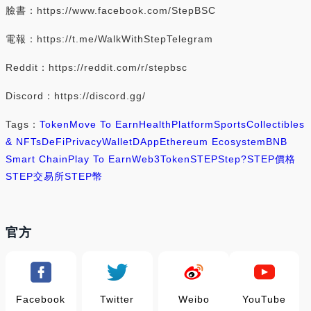
臉書：https://www.facebook.com/StepBSC
電報：https://t.me/WalkWithStepTelegram
Reddit：https://reddit.com/r/stepbsc
Discord：https://discord.gg/
Tags：
Token
Move To Earn
Health
Platform
Sports
Collectibles
& NFTs
DeFi
Privacy
Wallet
DApp
Ethereum Ecosystem
BNB
Smart Chain
Play To Earn
Web3
Token
STEP
Step?
STEP價格
STEP交易所
STEP幣
官方
Facebook
Twitter
Weibo
YouTube