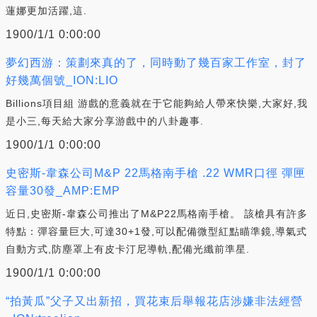
蓮娜更加活躍,這.
1900/1/1 0:00:00
夢幻西游：策劃來真的了，同時動了幾百家工作室，封了
好幾萬個號_ION:LIO
Billions項目組 游戲的意義就在于它能夠給人帶來快樂,大家好,我
是小三,每天給大家分享游戲中的八卦趣事.
1900/1/1 0:00:00
史密斯-韋森公司M&P 22馬格南手槍 .22 WMR口徑 彈匣
容量30發_AMP:EMP
近日,史密斯-韋森公司推出了M&P22馬格南手槍。 該槍具有許多
特點：彈容量巨大,可達30+1發,可以配備微型紅點瞄準鏡,導氣式
自動方式,防塵罩上有皮卡汀尼導軌,配備光纖前準星.
1900/1/1 0:00:00
“拍黃瓜”父子又出新招，買花束后舉報花店涉嫌非法經營