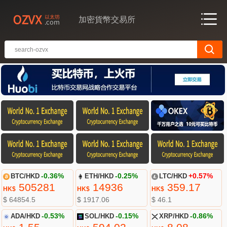
加密貨幣交易所
BTC/HKD
-0.36%
ETH/HKD
-0.25%
LTC/HKD
+0.57%
505281
14936
359.17
HK$
HK$
HK$
$ 64854.5
$ 1917.06
$ 46.1
ADA/HKD
-0.53%
SOL/HKD
-0.15%
XRP/HKD
-0.86%