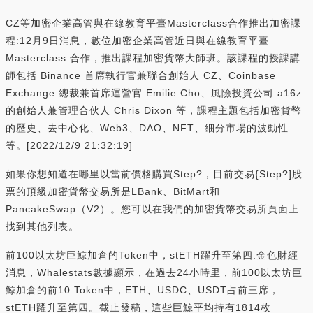
CZ等加密企業高管與在線教育平臺Masterclass合作推出加密課
程:12月9日消息，數位加密企業高管近日與在線教育平臺
Masterclass 合作，推出課程加密貨幣大師班。該課程的授課講
師包括 Binance 首席執行官兼聯合創始人 CZ、Coinbase
Exchange 總裁兼首席運營官 Emilie Cho、風險投資公司 a16z
的創始人兼管理合伙人 Chris Dixon 等，課程主題包括加密貨幣
的歷史、去中心化、Web3、DAO、NFT、細分市場的波動性
等。[2022/12/9 21:32:19]
如果你想知道在哪里以當前價格購買Step?，目前交易{Step?]股
票的頂級加密貨幣交易所是LBank、BitMart和
PancakeSwap（V2）。您可以在我們的加密貨幣交易所頁面上
找到其他列表。
前100以太坊巨鯨加倉的Token中，stETH躍升至第四:金色財經
消息，Whalestats數據顯示，在過去24小時里，前100以太坊巨
鯨加倉的前10 Token中，ETH、USDC、USDT占前三席，
stETH躍升至第四。截止發稿，這些巨鯨平均持有1814枚