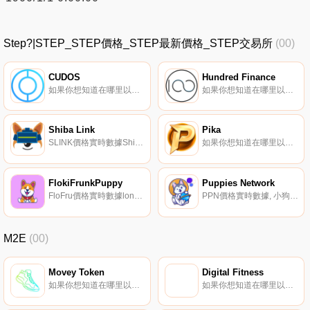
Step?|STEP_STEP價格_STEP最新價格_STEP交易所
(00)
CUDOS
Hundred Finance
如果你想知道在哪里以當前價格購買CUDOS,目前交易{CUDOS]股票的頂級加密貨幣交易所是KuCoin、Gate.io、HuoCUDOS、Uniswap（V3）和Crypto.com Exchange。您可以在我們的加密貨幣交易所頁面上找到其他列表.
如果你想知道在哪里以當前價格購買Hundred Finance,目前交易{Hundred Finance]股票的頂級加密貨幣交易所是MEXC、SpookySwap、Beethoven X（Fantom）、SpiritSwap和Solidly。您可以在我們的加密貨幣交易所頁面上找到其他列表.
Shiba Link
Pika
SLINK價格實時數據Shiba鏈接于2021年7月2日推出,是一個去中心化的加速器和交換平臺,將早期Cardano創新者和項目與其捐助者社區聯系起來。他們為$Slink持有者提供早期訪問權,并保證分配給種子輪、預售和Cardano項目的私人銷售.
如果你想知道在哪里以當前價格購買Pika,目前交易{Pika]股票的頂級加密貨幣交易所是CoinTiger和Uniswap（V2）。您可以在我們的加密貨幣交易所頁面上找到其他列表。PIKA是在以太坊網絡上開發的ERC-20代幣.
FlokiFrunkPuppy
Puppies Network
FloFru價格實時數據lon；的小狗終于要去火星了,和我們一起護送$FloFru安全進入太空！.
PPN價格實時數據, 小狗NFT為什么小狗NFT？原因太多了！好吧,也許你想要一個小狗NFT,因為你喜歡小狗。有50種不同品種的小狗可供選擇。因此,你可以根據你現實生活中的個性或你一直希望擁有的個性來選擇品種！也許你是猿、機器人、僵尸或外星人,你想讓小狗感覺更像人.
M2E
(00)
Movey Token
Digital Fitness
如果你想知道在哪里以當前價格購買Movey Token,目前交易{Movey Token]股票的頂級加密貨幣交易所是PancakeSwap（V2）。您可以在我們的加密貨幣交易所頁面上找到其他列表.
如果你想知道在哪里以當前價格購買Digital Fitness,目前交易{Digital Fitness]股票的頂級加密貨幣交易所是CoinTiger、MEXC、Bilaxy和QuickSwap。您可以在我們的加密貨幣交易所頁面上找到其他列表.