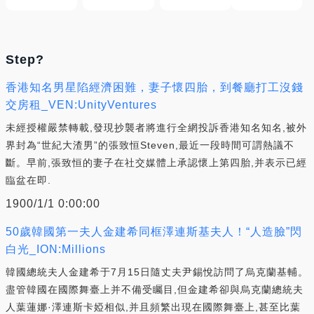
Step?
香港知名男星陷經濟困難，妻子懷四胎，到餐廳打工沒錢
交房租_VEN:UnityVentures
未經授權嚴禁轉載,發現抄襲者將進行全網投訴香港知名知名,被外
界封為“世紀大渣男”的張致恒Steven,最近一段時間可謂熱議不
斷。早前,張致恒的妻子在社交媒體上承認懷上第四胎,并表示已經
臨盆在即.
1900/1/1 0:00:00
50歲韓國第一夫人金建希同框澤連斯基夫人！“人造臉”閃
白光_ION:Millions
韓國總統夫人金建希于7月15日隨丈夫尹錫悅訪問了烏克蘭基輔。
盡管韓國在國際舞臺上并不備受矚目,但金建希卻與烏克蘭總統夫
人葉蓮娜·澤連斯卡婭相似,并且頻繁出現在國際舞臺上,甚至比葉