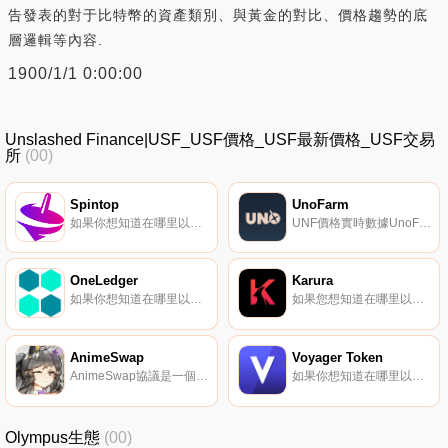
告發表的對于比特幣的資產類別、與黃金的對比、價格趨勢的底
層邏輯等內容.
1900/1/1 0:00:00
Unslashed Finance|USF_USF價格_USF最新價格_USF交易
所
(00)
Spintop
UnoFarm
如果你想知道在哪里以當前價格購買Spintop,目前交易{Spintop]股票的頂級加密貨幣交易所是PancakeSwap（V2）。您可以在我們的加密貨幣交易所頁面上找到其他列表。Spintop是下一代區塊鏈游戲中心,旨在利用web3的新工具為玩家、交易員和投資者提供全面的體驗.
UNF價格實時數據UnoFarm是一個一站式聚合工具包,可提供DeFi中所有最佳產量生成機會。
OneLedger
Karura
如果你想知道在哪里以當前價格購買OneLedger,目前交易{OneLedger]股票的頂級加密貨幣交易所是KuCoin、Gate.io、Bibox、AscendEX（BitMax）和CoinEx。您可以在我們的加密貨幣交易所頁面上找到其他列表.
如果您想知道在哪里以當前價格購買Karura,目前交易｛KARnname｝股票的頂級加密貨幣交易所是OKX、BingX、LBank、KuCoin和Gate.io。您可以在我們的加密貨幣交易所頁面上找到其他交易所.
AnimeSwap
Voyager Token
AnimeSwap協議是一個對等合同系統,旨在在Aptos區塊鏈上交換加密貨幣。該協議被實現為一組持久智能合約；旨在優先考慮審查阻力、安全性、自我監管,并在沒有任何可以選擇性限制訪問的可信中介的情況下發揮作用.
如果你想知道在哪里以當前價格購買Voyager Token,目前交易{Voyager Token]股票的頂級加密貨幣交易所是Binance、Deepcoin、Bitrue、Bitget和Hotcoin Global。您可以在我們的加密貨幣交易所頁面上找到其他列表.
Olympus生態
(00)