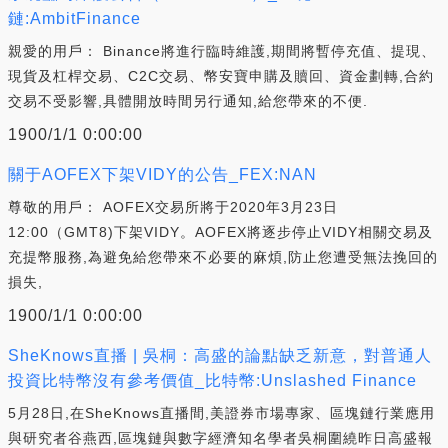
鏈:AmbitFinance
親愛的用戶： Binance將進行臨時維護,期間將暫停充值、提現、
現貨及杠桿交易、C2C交易、幣安寶申購及贖回、資金劃轉,合約
交易不受影響,具體開放時間另行通知,給您帶來的不便.
1900/1/1 0:00:00
關于AOFEX下架VIDY的公告_FEX:NAN
尊敬的用戶： AOFEX交易所將于2020年3月23日
12:00（GMT8)下架VIDY。AOFEX將逐步停止VIDY相關交易及
充提幣服務,為避免給您帶來不必要的麻煩,防止您遭受無法挽回的
損失,
1900/1/1 0:00:00
SheKnows直播 | 吳桐：高盛的論點缺乏新意，對普通人
投資比特幣沒有參考價值_比特幣:Unslashed Finance
5月28日,在SheKnows直播間,美證券市場專家、區塊鏈行業應用
與研究者谷燕西,區塊鏈與數字經濟知名學者吳桐圍繞昨日高盛報