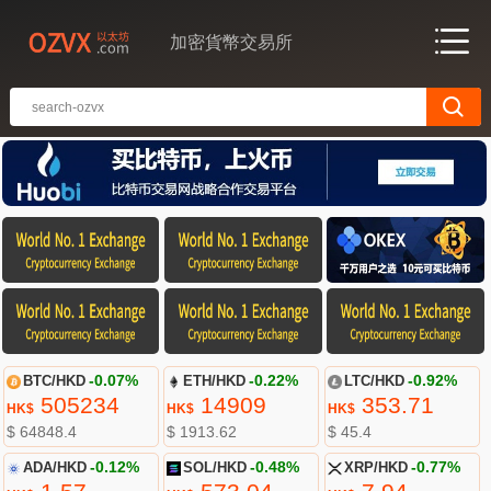
加密貨幣交易所
BTC/HKD
-0.07%
ETH/HKD
-0.22%
LTC/HKD
-0.92%
505234
14909
353.71
HK$
HK$
HK$
$ 64848.4
$ 1913.62
$ 45.4
ADA/HKD
-0.12%
SOL/HKD
-0.48%
XRP/HKD
-0.77%