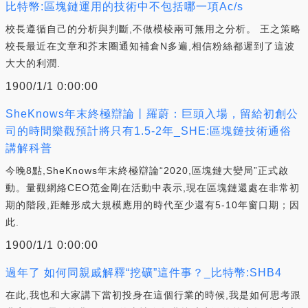
比特幣:區塊鏈運用的技術中不包括哪一項Ac/s
校長遵循自己的分析與判斷,不做模棱兩可無用之分析。 王之策略
校長最近在文章和芥末圈通知補倉N多遍,相信粉絲都遲到了這波
大大的利潤.
1900/1/1 0:00:00
SheKnows年末終極辯論丨羅蔚：巨頭入場，留給初創公
司的時間樂觀預計將只有1.5-2年_SHE:區塊鏈技術通俗
講解科普
今晚8點,SheKnows年末終極辯論“2020,區塊鏈大變局”正式啟
動。量觀網絡CEO范金剛在活動中表示,現在區塊鏈還處在非常初
期的階段,距離形成大規模應用的時代至少還有5-10年窗口期；因
此.
1900/1/1 0:00:00
過年了 如何同親戚解釋“挖礦”這件事？_比特幣:SHB4
在此,我也和大家講下當初投身在這個行業的時候,我是如何思考跟