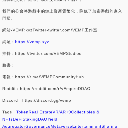
我們的公會將游戲中的鏈上資產貨幣化，降低了加密游戲的進入
門檻。
網站-VEMP.xyzTwitter-twitter.com/VEMP工作室
網址：
https://vemp.xyz
推特：https://twitter.com/VEMPStudios
臉書：
電報：https://t.me/VEMPCommunityHub
Reddit：https://reddit.com/r/vEmpireDDAO
Discord：https://discord.gg/vemp
Tags：
Token
Real Estate
VR/AR
+9
Collectibles &
NFTs
DeFi
Staking
DAO
Yield
Aggregator
Governance
Metaverse
Entertainment
Sharing