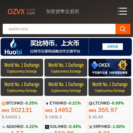
加密貨幣交易所
BTC/HKD
-0.25%
ETH/HKD
-0.21%
LTC/HKD
-0.09%
502131
14852
355.97
HK$
HK$
HK$
$ 64450.1
$ 1906.3
$ 45.69
ADA/HKD
-3.22%
SOL/HKD
-0.43%
XRP/HKD
-1.92%