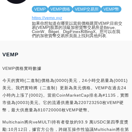
VEMP
VEMP價格
VEMP交易所
VEMP幣
https://vemp.xyz
如果你想知道在哪里以當前價格購買VEMP,目前交
易{VEMP]股票的頂級加密貨幣交易所是Bitrue、
CoinW、Bitget、DigiFinex和BingX。您可以在我
們的加密貨幣交易所頁面上找到其他列表.
VEMP
VEMP價格實時數據
今天的實時{二進制}價格為{0000}美元，24小時交易量為{0001}
美元。我們實時將｛二進制｝更新為美元價格。VEMP在過去24
小時內上漲了{0002}。當前CoinMarketCap排名為#1135，實際
市值為{0003}美元。它的流通供應量為220723250枚VEMP硬
幣，最大供應量為810720000枚VEMP硬幣。
Multichain將向veMULTI持有者發放約93.9 萬USDC第四季度獎
勵:10月12日，據官方公告，跨鏈互操作性協議Multichain將在第