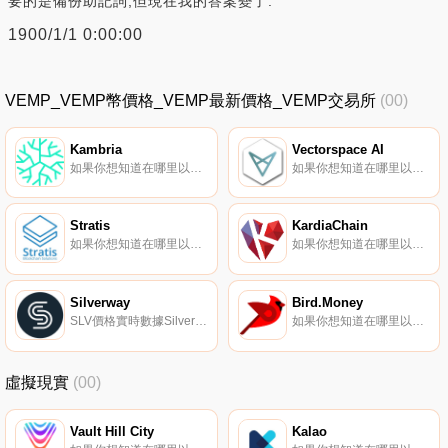
要的是備份助記詞,但現在我的答案變了.
1900/1/1 0:00:00
VEMP_VEMP幣價格_VEMP最新價格_VEMP交易所
(00)
Kambria
Vectorspace AI
如果你想知道在哪里以當前價格購買Kambria,目前交易{Kambria]股票的頂級加密貨幣交易所是KuCoin。您可以在我們的加密貨幣交易所頁面上找到其他列表.
如果你想知道在哪里以當前價格購買Vectorspace AI,目前交易{Vectorspace AI]股票的頂級加密貨幣交易所是KuCoin、Uniswap（V3）、ProBit Global、ShibaSwap和Coinmetro。您可以在我們的加密貨幣交易所頁面上找到其他列表.
Stratis
KardiaChain
如果你想知道在哪里以當前價格購買Stratis,目前交易{Stratis]股票的頂級加密貨幣交易所是Binance、BingX、Gate.io、XT.COM和UpSTRAXt。您可以在我們的加密貨幣交易所頁面上找到其他列表.
如果你想知道在哪里以當前價格購買KardiaChain,目前交易{KardiaChain]股票的頂級加密貨幣交易所是DigiFinex、KuCoin、Gate.io、HuoKAI和BitForex。您可以在我們的加密貨幣交易所頁面上找到其他列表.
Silverway
Bird.Money
SLV價格實時數據Silverway為加密貨幣市場提供匯總和結構化的場外交易數據。該生態系統包括數百名專業投資者、經紀人、交易所、項目和數千名散戶投資者,這些投資者可能會向更多合格的市場參與者開放。據報道,該平臺是由一個由前投資銀行家和私募股權專業人士組成的團隊創建的.
如果你想知道在哪里以當前價格購買Bird.Money,目前交易{Bird.Money]股票的頂級加密貨幣交易所是CoinW、Gate.io、FMFW.io、PancakeSwap（V2）和Uniswap（V2。您可以在我們的加密貨幣交易所頁面上找到其他列表.
虛擬現實
(00)
Vault Hill City
Kalao