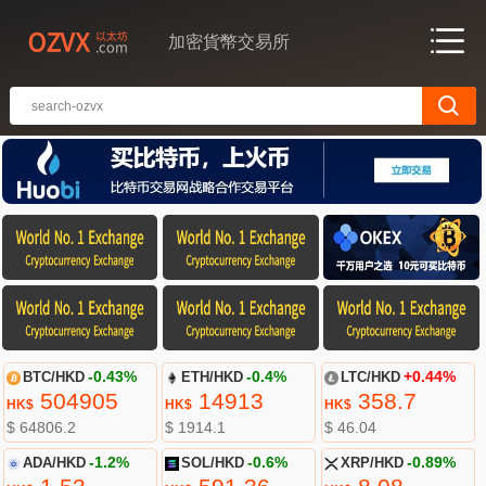
加密貨幣交易所
BTC/HKD
-0.43%
ETH/HKD
-0.4%
LTC/HKD
+0.44%
504905
14913
358.7
HK$
HK$
HK$
$ 64806.2
$ 1914.1
$ 46.04
ADA/HKD
-1.2%
SOL/HKD
-0.6%
XRP/HKD
-0.89%