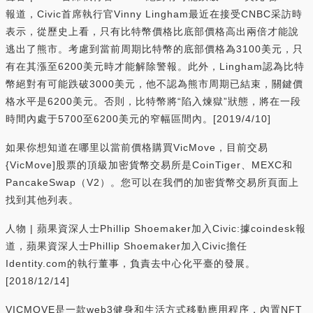
報道，Civic首席執行官Vinny Lingham最近在接受CNBC采訪時
表示，從歷史上看，只有比特幣價格比底部價格高出兩倍才能說
逃出了熊市。考慮到當前周期比特幣的底部價格為3100美元，只
有在其漲至6200美元時才能解除警報。此外，Lingham認為比特
幣絕對有可能跌破3000美元，他不認為熊市周期已結束，關鍵價
格水平是6200美元。否則，比特幣將“陷入煉獄”狀態，將在一段
時間內處于5700至6200美元的窄幅區間內。[2019/4/10]
如果你想知道在哪里以當前價格購買VicMove，目前交易
{VicMove]股票的頂級加密貨幣交易所是CoinTiger、MEXC和
PancakeSwap（V2）。您可以在我們的加密貨幣交易所頁面上
找到其他列表。
人物 | 蘋果資深人士Phillip Shoemaker加入Civic:據coindesk報
道，蘋果資深人士Phillip Shoemaker加入Civic擔任
Identity.com的執行董事，負責去中心化平臺的發展。
[2018/12/14]
VICMOVE是一款web3健身和生活方式移動應用程序，內置NFT