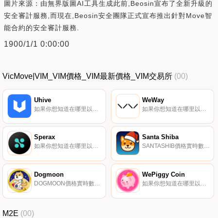
圖片來源：由無界版圖AI工具生成此前,Beosin宣布了全新升級的
安全審計服務,而現在,Beosin安全團隊正式宣布推出針對Move智
能合約的安全審計服務.
1900/1/1 0:00:00
VicMove|VIM_VIM價格_VIM最新價格_VIM交易所
(00)
Uhive
WeWay
如果你想知道在哪里以當前價格購買Uhive,目前交易{Uhive]股票的頂級加密貨幣交易所是LATOKEN和ProBit Global。您可以在我們的加密貨幣交易所頁面上找到其他列表.
如果你想知道在哪里以當前價格購買WeWay,目前交易{WeWay]股票的頂級加密貨幣交易所是ByWWYt、BitMart、Gate.io、HuoWWY和MEXC。您可以在我們的加密貨幣交易所頁面上找到其他列表.
Sperax
Santa Shiba
如果你想知道在哪里以當前價格購買Sperax,目前交易{Sperax]股票的頂級加密貨幣交易所是CoinW、Bitrue、DigiFinex、BingX和KuCoin。您可以在我們的加密貨幣交易所頁面上找到其他列表.
SANTASHIB價格實時數據Santa Shiba是一種有趣的圣誕主題獎勵代幣,每次交易可獲得6.5%的BUSD反射,并推出有趣的NFT Shiba系列和圣誕主題NFT游戲.
Dogmoon
WePiggy Coin
DOGMOON價格實時數據, DogMoonIt是一個實現跨鏈交易和多資產交換的一站式DEFI平臺,未來將建立一個去中心化的國際社區來吸引國際優質的區塊鏈公鏈,國際數字資產監管機構,以及國際優秀科技人員、國際實體產業鏈需求方加入社區組織,維護DogMoon社區及產品的正常開發運營.
如果你想知道在哪里以當前價格購買WePiggy Coin,目前交易{WePiggy Coin]股票的頂級加密貨幣交易所是PancakeSwap（V2）和MDEX。您可以在我們的加密貨幣交易所頁面上找到其他列表。WePiggy是什么？WePiggy是一個開源、非托管的加密資產借貸市場協議.
M2E
(00)