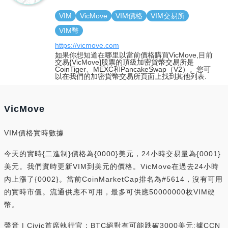
VIM
VicMove
VIM價格
VIM交易所
VIM幣
https://vicmove.com
如果你想知道在哪里以當前價格購買VicMove,目前
交易{VicMove]股票的頂級加密貨幣交易所是
CoinTiger、MEXC和PancakeSwap（V2）。您可
以在我們的加密貨幣交易所頁面上找到其他列表.
VicMove
VIM價格實時數據
今天的實時{二進制}價格為{0000}美元，24小時交易量為{0001}
美元。我們實時更新VIM到美元的價格。VicMove在過去24小時
內上漲了{0002}。當前CoinMarketCap排名為#5614，沒有可用
的實時市值。流通供應不可用，最多可供應50000000枚VIM硬
幣。
聲音 | Civic首席執行官：BTC絕對有可能跌破3000美元:據CCN