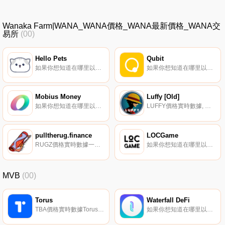
Wanaka Farm|WANA_WANA價格_WANA最新價格_WANA交
易所
(00)
Hello Pets
Qubit
如果你想知道在哪里以當前價格購買Hello Pets,目前交易{Hello Pets]股票的頂級加密貨幣交易所是CoinW、Gate.io、MEXC、Uniswap（V3）和HotPETt。您可以在我們的加密貨幣交易所頁面上找到其他列表.
如果你想知道在哪里以當前價格購買QuQBTt,目前交易{QuQBTt]股票的頂級加密貨幣交易所是PancakeSwap（V2）。您可以在我們的加密貨幣交易所頁面上找到其他列表。QuQBTt是Mound創新的DeFi借貸協議,經過優化,可為幣安智能鏈提供借貸即用.
Mobius Money
Luffy [Old]
如果你想知道在哪里以當前價格購買MoMOBIus Money,目前交易{MoMOBIus Money]股票的頂級加密貨幣交易所是Ubeswap。您可以在我們的加密貨幣交易所頁面上找到其他列表.
LUFFY價格實時數據, 路飛代幣：用全面的生態系統革命加密宇宙動漫迷、游戲玩家和加密貨幣愛好者都會在路飛代幣中找到值得喜愛的東西,這是一種革命性的加密貨幣,旨在提供一個全面的生態系統,以多種方式滿足用戶的需求.
pulltherug.finance
LOCGame
RUGZ價格實時數據一個專注于社區制作的NFTS的模因代幣,將空投給忠實的持有者。
如果你想知道在哪里以當前價格購買LOCGame,目前交易｛LOCGnname｝股票的頂級加密貨幣交易所是KuCoin和Gate.io。你可以在我們的加密貨幣交易所頁面上找到其他交易所.
MVB
(00)
Torus
Waterfall DeFi
TBA價格實時數據Torus及其錢包產品使數字所有權和身份以人為中心,人人都能訪問.
如果你想知道在哪里以當前價格購買Waterfall DeFi,目前交易{Waterfall DeFi]股票的頂級加密貨幣交易所是拉托肯。您可以在我們的加密貨幣交易所頁面上找到其他列表。Waterfall DeFi是一個通過轉移產生收益的DeFi資產組合來提供風險分散的平臺.