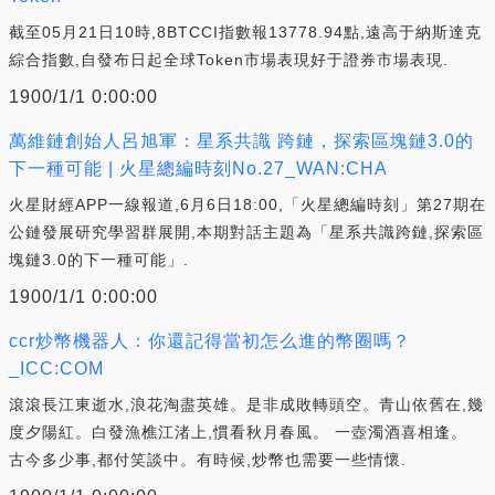
截至05月21日10時,8BTCCI指數報13778.94點,遠高于納斯達克
綜合指數,自發布日起全球Token市場表現好于證券市場表現.
1900/1/1 0:00:00
萬維鏈創始人呂旭軍：星系共識 跨鏈，探索區塊鏈3.0的
下一種可能 | 火星總編時刻No.27_WAN:CHA
火星財經APP一線報道,6月6日18:00,「火星總編時刻」第27期在
公鏈發展研究學習群展開,本期對話主題為「星系共識跨鏈,探索區
塊鏈3.0的下一種可能」.
1900/1/1 0:00:00
ccr炒幣機器人：你還記得當初怎么進的幣圈嗎？
_ICC:COM
滾滾長江東逝水,浪花淘盡英雄。是非成敗轉頭空。青山依舊在,幾
度夕陽紅。白發漁樵江渚上,慣看秋月春風。 一壺濁酒喜相逢。
古今多少事,都付笑談中。有時候,炒幣也需要一些情懷.