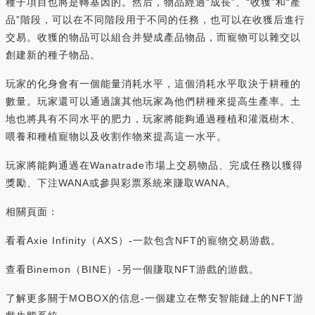
種子項目也將是轉基因的。然后，物品經過“成長”、“收獲”和“產
品”階段，可以在不同階段用于不同的任務，也可以在收獲后進行
交易。收獲的物品可以組合并變成產品物品，而寵物可以雜交以
創建新的種子物品。
玩家的化身會有一個能量消耗水平，這個消耗水平取決于耕種的
數量。玩家還可以通過讓其他玩家為他們耕種來提高生產率。土
地也將具有不同水平的肥力，玩家將能夠通過種植和灌溉樹木、
喂養和種植寵物以及收割作物來提高這一水平。
玩家將能夠通過在Wanatrade市場上交易物品、完成任務以獲得
獎勵、下注WANA或參與彩票系統來賺取WANA。
相關頁面：
看看Axie Infinity（AXS）-一款包含NFT的寵物交易游戲。
查看Binemon（BINE）-另一個賺取NFT游戲的游戲。
了解更多關于MOBOX的信息-一個建立在幣安智能鏈上的NFT游