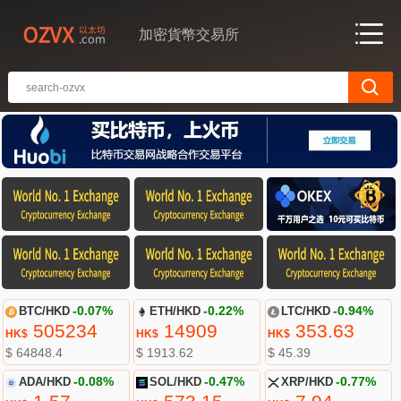
加密貨幣交易所
BTC/HKD
-0.07%
ETH/HKD
-0.22%
LTC/HKD
-0.94%
505234
14909
353.63
HK$
HK$
HK$
$ 64848.4
$ 1913.62
$ 45.39
ADA/HKD
-0.08%
SOL/HKD
-0.47%
XRP/HKD
-0.77%