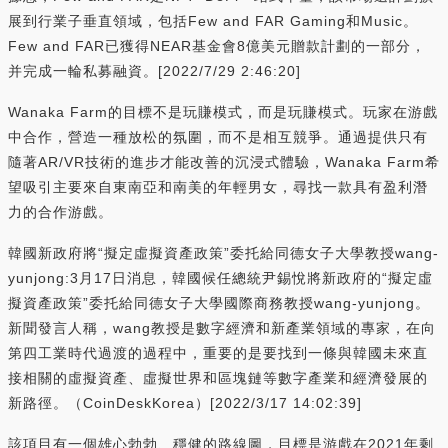
展到行業子垂直領域，包括Few and FAR Gaming和Music。
Few and FAR已獲得NEAR基金會8億美元贈款計劃的一部分，
并完成一輪私募融資。[2022/7/29 2:46:20]
Wanaka Farm的目標不是玩賺模式，而是玩賺模式。玩家在游戲
中合作，營造一種放松的氛圍，而不是相互競爭。通過提供只有
隨著AR/VR技術的進步才能改善的沉浸式體驗，Wanaka Farm希
望吸引主要來自東南亞和南美的年輕男女，尋找一款具有盈利潛
力的合作游戲。
韓國新政府將“擬定虛擬資產政策”委托給同德女子大學教授wang-
yunjong:3月17日消息，韓國候任總統尹錫悅將新政府的“擬定虛
擬資產政策”委托給同德女子大學國際商務教授wang-yunjong。
新聞發言人稱，wang教授是數字經濟和新產業領域的專家，在向
第四工業時代過渡的過程中，重要的是要找到一條與韓國未來直
接相關的虛擬資產、虛擬世界和區塊鏈等數字產業和經濟發展的
新路徑。（CoinDeskKorea）[2022/3/17 14:02:39]
該項目有一個雄心勃勃、穩健的路線圖，目標是游戲在2021年剩