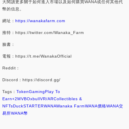
大閱讀更多關于如何進入市場以及如何購買WANA或任何其他代
幣的信息。
網址：
https://wanakafarm.com
推特：https://twitter.com/Wanaka_Farm
臉書：
電報：https://t.me/WanakaOfficial
Reddit：
Discord：https://discord.gg/
Tags：
Token
Gaming
Play To
Earn
+2
MVB
Oxbull
VR/AR
Collectibles &
NFTs
DuckSTARTER
WANA
Wanaka Farm
WANA價格
WANA交
易所
WANA幣