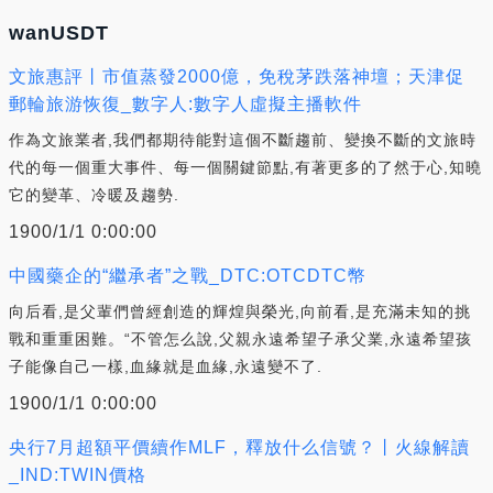
wanUSDT
文旅惠評丨市值蒸發2000億，免稅茅跌落神壇；天津促
郵輪旅游恢復_數字人:數字人虛擬主播軟件
作為文旅業者,我們都期待能對這個不斷趨前、變換不斷的文旅時
代的每一個重大事件、每一個關鍵節點,有著更多的了然于心,知曉
它的變革、冷暖及趨勢.
1900/1/1 0:00:00
中國藥企的“繼承者”之戰_DTC:OTCDTC幣
向后看,是父輩們曾經創造的輝煌與榮光,向前看,是充滿未知的挑
戰和重重困難。“不管怎么說,父親永遠希望子承父業,永遠希望孩
子能像自己一樣,血緣就是血緣,永遠變不了.
1900/1/1 0:00:00
央行7月超額平價續作MLF，釋放什么信號？丨火線解讀
_IND:TWIN價格