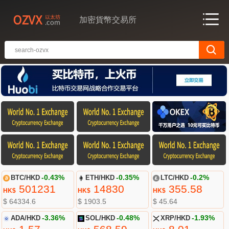
加密貨幣交易所
BTC/HKD
-0.43%
ETH/HKD
-0.35%
LTC/HKD
-0.2%
501231
14830
355.58
HK$
HK$
HK$
$ 64334.6
$ 1903.5
$ 45.64
ADA/HKD
-3.36%
SOL/HKD
-0.48%
XRP/HKD
-1.93%