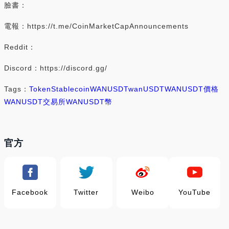
臉書：
電報：https://t.me/CoinMarketCapAnnouncements
Reddit：
Discord：https://discord.gg/
Tags：
Token
Stablecoin
WANUSDT
wanUSDT
WANUSDT價格
WANUSDT交易所
WANUSDT幣
官方
Facebook
Twitter
Weibo
YouTube