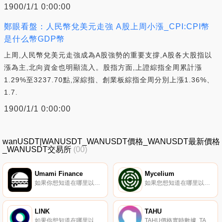
1900/1/1 0:00:00
鄭眼看盤：人民幣兌美元走強 A股上周小漲_CPI:CPI幣
是什么幣GDP幣
上周,人民幣兌美元走強成為A股強勢的重要支撐,A股各大股指以
漲為主,北向資金也明顯流入。股指方面,上證綜指全周累計漲
1.29%至3237.70點,深綜指、創業板綜指全周分別上漲1.36%、
1.7.
1900/1/1 0:00:00
wanUSDT|WANUSDT_WANUSDT價格_WANUSDT最新價格
_WANUSDT交易所
(00)
Umami Finance
Mycelium
如果你想知道在哪里以當前價格購買Umami Finance,目前交易{Umami Finance]股票的頂級加密貨幣交易所是CoinW、MEXC、BKEX、Uniswap（V3）（ArUMAMItrum）和KyberSwap Elastic（ArUMAMItlum）.
如果您想知道在哪里以當前價格購買Mycelium,目前交易｛MYCnname｝股票的頂級加密貨幣交易所是Bitrue、Balancer（V2）、SushiSwap和Sushi Swap（ArMYCtrum）。您可以在我們的加密貨幣交易所頁面上找到其他列表。利用流動性、杠桿和低費用進行交易.
LINK
TAHU
如果你想知道在哪里以當前價格購買LINK,目前交易{LINK]股票的頂級加密貨幣交易所是Gate.io、HuoLN、MEXC、Bithumb和Bitfront。您可以在我們的加密貨幣交易所頁面上找到其他列表。LINK項目由全球信使公司LINE發起,旨在為主流消費者創建區塊鏈平臺和代幣經濟.
TAHU價格實時數據, TAHU是一個創新的NFT平臺,源于前沿媒體行業和區塊鏈技術的會議,提供豐富的互動內容,釋放AAA級媒體行業的創造力。Tahu是第一個提供3D實時媒體的NFT平臺。Tahu允許創作者銷售各種各樣的內容類型.