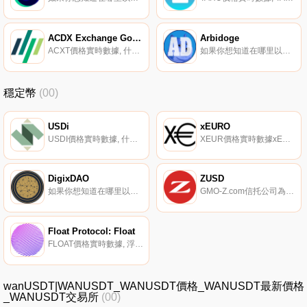
ACDX Exchange Governance Token
Arbidoge
ACXT價格實時數據, 什么是ACXT？ACXT是ACDX的制造商治理令牌。ACXT代幣持有者有權在交易所做出決定：上市、費率、代幣消耗率,甚至是處理和支持硬分叉等重大決定。什么是ACDX？ACDX提供了一個下一代加密貨幣衍生品交易平臺,提供了業界尚未見過的加密貨幣結構化產品.
如果你想知道在哪里以當前價格購買ArADOGEdoge,目前交易{ArADOGEdoge]股票的頂級加密貨幣交易所是SushiSwap（ArADOGEtrum）。您可以在我們的加密貨幣交易所頁面上找到其他列表。阿比特魯島上的第一只小狗.
穩定幣
(00)
USDi
xEURO
USDI價格實時數據, 什么是USDi？USDi是一種由利息協議發行的過度抵押穩定幣。利息協議（IP）是以太坊區塊鏈上第一個向所有儲戶支付利息的部分準備金銀行協議。用戶可以通過在利息協議中存入1個USDC來鑄造1個USDi,并可以通過焚燒他們持有的1個USDi來從協議中獲得1個USDC.
XEUR價格實時數據xEURO（xEUR）是以太坊區塊鏈上代表歐元的代幣。xEuro.online由Etna Development Oü維護和提供服務.
DigixDAO
ZUSD
如果你想知道在哪里以當前價格購買DigixDAO,目前交易{DigixDAO]股票的頂級加密貨幣交易所是Bitbns和Bancor Network。您可以在我們的加密貨幣交易所頁面上找到其他列表.
GMO-Z.com信托公司為每個人連接傳統金融和區塊鏈。我們正在發行GYEN,世界；第一個受監管的日本日元掛鉤穩定幣,以及新的數字美元。GMO-Z.com信托公司成立于2020年,被紐約州金融服務部授予有限目的信托章程,是日本金融和IT集團GMO互聯網集團的子公司.
Float Protocol: Float
FLOAT價格實時數據, 浮動協議正在構建未來的去中心化貨幣體系。協議的核心是FLOAT令牌。它被設計成第一種真正的原生互聯網貨幣,完全滿足貨幣的三大特性：作為交換媒介、價值存儲和記賬單位.
wanUSDT|WANUSDT_WANUSDT價格_WANUSDT最新價格
_WANUSDT交易所
(00)