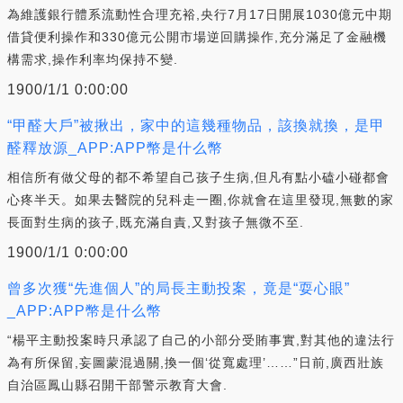
為維護銀行體系流動性合理充裕,央行7月17日開展1030億元中期
借貸便利操作和330億元公開市場逆回購操作,充分滿足了金融機
構需求,操作利率均保持不變.
1900/1/1 0:00:00
“甲醛大戶”被揪出，家中的這幾種物品，該換就換，是甲
醛釋放源_APP:APP幣是什么幣
相信所有做父母的都不希望自己孩子生病,但凡有點小磕小碰都會
心疼半天。如果去醫院的兒科走一圈,你就會在這里發現,無數的家
長面對生病的孩子,既充滿自責,又對孩子無微不至.
1900/1/1 0:00:00
曾多次獲“先進個人”的局長主動投案，竟是“耍心眼”
_APP:APP幣是什么幣
“楊平主動投案時只承認了自己的小部分受賄事實,對其他的違法行
為有所保留,妄圖蒙混過關,換一個‘從寬處理’……”日前,廣西壯族
自治區鳳山縣召開干部警示教育大會.