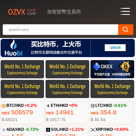
加密貨幣交易所
BTC/HKD
+0.2%
ETH/HKD
+0%
LTC/HKD
-0.61%
506579
14941
354.8
HK$
HK$
HK$
$ 65021
$ 1917.75
$ 45.54
ADA/HKD
-0.72%
SOL/HKD
+1.21%
XRP/HKD
+0.65%