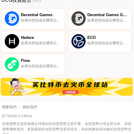
DCG投資組合
(00)
Decentral Games
Decentral Games Governance (xDG)
如果你想知道在哪里以當前價格購買Decentral Games,目前交易{Decentral Games]股票的頂級加密貨幣交易所是KuCoin、BitMart、Gate.io、XT.COM和CoinEx。您可以在我們的加密貨幣交易所頁面上找到其他列表.
如果您想知道在哪里以當前價格購買Decentral Games Governance (xDG),目前交易｛xDGnname｝股票的頂級加密貨幣交易所是Uniswap（V3）（Polygon）、QuickSwap（V3）和QuickSwap。您可以在我們的加密貨幣交易所頁面上找到其他列表.
Hedera
ECO
如果你想知道在哪里以當前價格購買Hedera,目前交易{Hedera]股票的頂級加密貨幣交易所是Binance、OKX、Bitrue、ByHBARt和Bitget。您可以在我們的加密貨幣交易所頁面上找到其他列表.
如果你想知道在哪里以當前價格購買ECO,目前交易{ECO]股票的頂級加密貨幣交易所是Uniswap（V2）。您可以在我們的加密貨幣交易所頁面上找到其他列表。什么是Eco？生態貨幣旨在作為法定貨幣的去中心化替代品.
Flow
如果你想知道在哪里以當前價格購買Flow,目前交易{Flow]股票的頂級加密貨幣交易所是Binance、OKX、Deepcoin、BTCEX和Bitrue。您可以在我們的加密貨幣交易所頁面上找到其他列表.
聯繫我們
關於我們
[0:78ms0-0:186ms
加密貨幣交易所推薦全球最好的加密貨幣交易平臺，加密貨幣行情走勢分析，加密
貨幣價格查詢，更新最新的加密貨幣交易所排名，為你推薦值得信賴的加密貨幣交