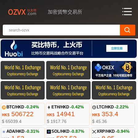
加密貨幣交易所
BTC/HKD
-0.24%
ETH/HKD
-0.42%
LTC/HKD
-2.22%
506722
14941
353.4
HK$
HK$
HK$
$ 65039.4
$ 1917.76
$ 45.36
ADA/HKD
-0.31%
SOL/HKD
-0.87%
XRP/HKD
-0.94%