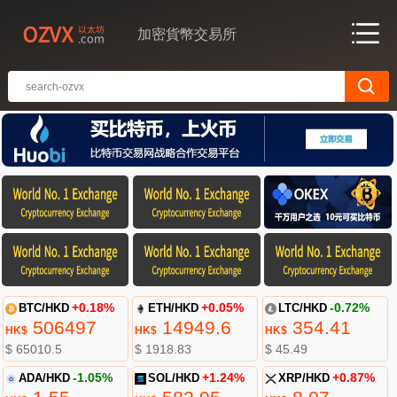
加密貨幣交易所
BTC/HKD
+0.18%
ETH/HKD
+0.05%
LTC/HKD
-0.72%
506497
14949.6
354.41
HK$
HK$
HK$
$ 65010.5
$ 1918.83
$ 45.49
ADA/HKD
-1.05%
SOL/HKD
+1.24%
XRP/HKD
+0.87%