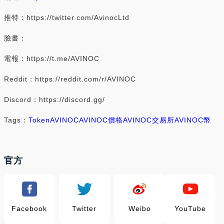
推特：https://twitter.com/AvinocLtd
臉書：
電報：https://t.me/AVINOC
Reddit：https://reddit.com/r/AVINOC
Discord：https://discord.gg/
Tags：
Token
AVINOC
AVINOC價格
AVINOC交易所
AVINOC幣
官方
Facebook
Twitter
Weibo
YouTube