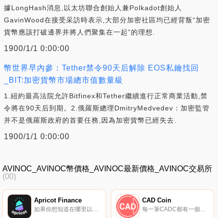
據LongHash消息,以太坊聯合創始人兼Polkadot創始人
GavinWood在接受采訪時表示,大部分加密社區均已經背叛“加密
貨幣應該打破邊界并將人們聚集在一起”的理想.
1900/1/1 0:00:00
幣世界早內參：Tether禁令90天后解除 EOS私鑰找回
_BIT:加密貨幣市場總市值數量級
1.紐約最高法院允許Bitfinex和Tether繼續進行正常商業活動,禁
令將在90天后到期。2.俄羅斯總理DmitryMedvedev：加密監管
并不是俄羅斯政府的首要任務,因為加密貨幣已經失去.
1900/1/1 0:00:00
AVINOC_AVINOC幣價格_AVINOC最新價格_AVINOC交易所
(00)
Apricot Finance
CAD Coin
如果你想知道在哪里以當前價格購買Apricot Finance,目前交易{Apricot Finance]股票的頂級加密貨幣交易所是HotAPTt、Jupiter和Raydium。您可以在我們的加密貨幣交易所頁面上找到其他列表。Apricot是支持跨邊際杠桿收益農業的下一代貸款協議.
每一筆CADC都有一個銀行賬戶中的真實加元儲備作為全額支持,并可按1比1兌換加元。CADC智能合約代碼是從Circle；的USDC設計,在以太坊上實現了一個經過戰斗測試的最大可組合性標準.