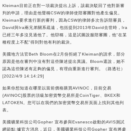
Kleiman目前正在對一項裁決提出上訴，該裁決駁回了他對新審
判的申請，理由是他聲稱CSW的律師使陪審團對他產生偏見。
Kleiman要求進行新的審判，因為CSW的律師多次告訴陪審員，
David與Ira兩兄弟關系疏遠，包括提到2013年David去世時，Ira
已經三年多沒見過他了。他辯稱，這是試圖說服陪審團，他“在某
種程度上不配”得到對他有利的裁決。
美國地方法官Beth Bloom在2月份拒絕了Kleiman的請求，部分
原因是他在審判中沒有對這些陳述提出異議。Bloom還說，她不
認為這些陳述有足夠的偏見，有理由重新進行審判。（路透社）
[2022/4/9 14:14:29]
如果你想知道在哪里以當前價格購買AVINOC，目前交易
{AVINOC]股票的頂級加密貨幣交易所是CoinTiger、BKEX和
LATOKEN。您可以在我們的加密貨幣交易所頁面上找到其他列
表。
美國礦業科技公司Gopher 宣布參與Evanesco啟動的AVIS測試
網節點:據官方消息，近日，美國礦業科技公司Gopher 宣布將參