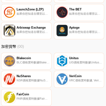
LaunchZone (LZP)
The BET
如果你想知道在哪里以當前價格購買LaunchZone (LZP),目前交易{LaunchZone (LZP)]股票的頂級加密貨幣交易所是PancakeSwap（V2）和Biswap。您可以在我們的加密貨幣交易所頁面上找到其他列表。LZP是一種通貨膨脹的象征,這意味著LZP的供應沒有硬性上限.
如果你想知道在哪里以當前價格購買The BET,目前交易{The BET]股票的頂級加密貨幣交易所是Uniswap（V2）。您可以在我們的加密貨幣交易所頁面上找到其他列表。The BET是為Web3設計的玩家對玩家（PVP）體育平臺.
Arbiswap Exchange
Aptoge
如果你想知道在哪里以當前價格購買ArARBIswap Exchange,目前交易{ArARBIswap Exchange]股票的頂級加密貨幣交易所是SushiSwap（ArARBItrum）。您可以在我們的加密貨幣交易所頁面上找到其他列表.
如果你想知道在哪里以當前價格購買Aptoge,目前交易{Aptoge]股票的頂級加密貨幣交易所是Liquidswap。您可以在我們的加密貨幣交易所頁面上找到其他列表。Aptoge是一個代幣,定義了Aptos連鎖店的迷因愛好者群體,尤其是狗狗愛好者.
加密貨幣
(00)
Blakecoin
Unitus
BLC價格實時數據Blakecoin（BLC）是一種加密貨幣。用戶可以通過挖掘過程生成BLC。Blakecoin的電流供應為29028832.78796471。Blakecoin的最后已知價格為0.00033065美元,在過去24小時內上漲了0.00.
UIS價格實時數據Unitus（UIS）是一種加密貨幣。用戶可以通過挖掘過程生成UIS。Unitus的電流供應量為65912715.5988191。Unitus的最后已知價格為0.001125522美元,在過去24小時內上漲了0.00.
NuShares
VeriCoin
NSR價格實時數據NuShares（NSR）是一種加密貨幣。NuShares目前的供應量為6167111115.8311,流通中的供應量是5862641980.2017。NuShares的最后已知價格為0.00001722美元,在過去24小時內上漲了0.00.
VRC價格實時數據, VeriCoin將自己描述為一種純粹的數字貨幣,它運行在自己的協議上,即權益時間證明（PoST）。權益證明時間獎勵投資者對其錢包內持有的硬幣支付可變和復利,以換取投資者離開Vericoin；s的數字錢包打開并在他們的計算機上運行；“立樁”；.
FairCoin
FAIR價格實時數據FairCoin使用；合作證明；（PoC）機制,據報道,該機制消耗更少的能量并實現更快的交易。該項目旨在成為最具生態友好性和彈性的加密貨幣.