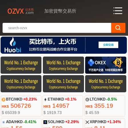
加密貨幣交易所
BTC/HKD
+0.23%
ETH/HKD
+0.1%
LTC/HKD
-0.5%
506726
14957
355.19
HK$
HK$
HK$
$ 65039.9
$ 1919.73
$ 45.59
ADA/HKD
-0.41%
SOL/HKD
+2.29%
XRP/HKD
+1.34%