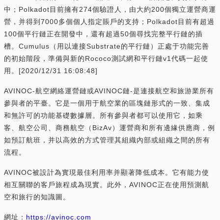
中；Polkadot目前擁有274個驗證人，由大約200個獨立運營商運
營，并得到7000多個個人指定賬戶的支持；Polkadot目前有超過
100個平行鏈正在開發中，還有超過50個尋找完整平行鏈的插
槽。Cumulus（用以連接Substrate的平行鏈）正處于功能完善
的初始階段，準備與新的Rococo測試網和平行鏈v1代碼一起使
用。[2020/12/31 16:08:48]
AVINOC-航空網絡運營鏈或AVINOC鏈-是連接航空和旅游業所有
參與者的平臺。它是一個用于航空業的區塊鏈形式的一致、集成
和無許可的功能基礎數據層。所有參與者都可以使用它，如乘
客、航空公司、商務航空（BizAv）運營商和所有邊緣供應商，例
如預訂航班，并以高效的方式管理其組織內部或組織之間的所有
流程。
AVINOC被設計為實現最佳利用率并顯著降低成本。它有能力使
相互關聯的客戶旅程成為現實。此外，AVINOC正在使用預測航
空和旅行的知識圖。
網址：
https://avinoc.com