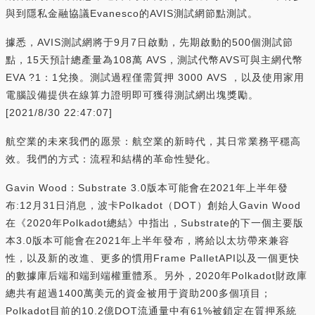
與到隱私金融協議Evanesco的AVIS測試網節點測試。
據悉，AVIS測試網將于9月7日啟動，先期啟動的500個測試節
點，15天預計總產量為108萬 AVS，測試代幣AVS可與主網代幣
EVA ?1：1兌換。測試過程僅需質押 3000 AVS ，以及使用家用
電腦設備提供在線算力證明即可獲得測試網出塊獎勵。
[2021/8/30 22:47:07]
航空業的未來我們的愿景：航空業的新時代，其日常業務平穩高
效。我們的方式：流程和結構的革命性變化。
Gavin Wood：Substrate 3.0版本可能會在2021年上半年發
布:12月31日消息，波卡Polkadot（DOT）創始人Gavin Wood
在《2020年Polkadot總結》中指出，Substrate的下一個主要版
本3.0版本可能會在2021年上半年發布，將給以太坊帶來兼容
性，以及新的改進、更多的慣用Frame PalletAPI以及一個更快
的數據庫后端和端到端權重體系。另外，2020年Polkadot財政庫
總共有超過1400萬美元的資金被用于資助200多個項目；
Polkadot目前的10.2億DOT流通量中有61%被鎖定在質押系統