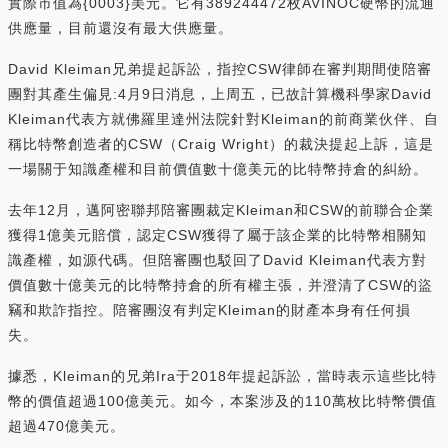
實際市值為{0003}美元。它有389244472枚AVINOC硬幣的流通
供應量，目前還沒有最大供應量。
David Kleiman兄弟提起訴訟，指控CSW律師在審判期間使陪審
團對其產生偏見:4月9日消息，上周五，已故計算機科學家David
Kleiman代表方就佛羅里達州法院針對Kleiman的前商業伙伴、自
稱比特幣創造者的CSW（Craig Wright）的裁決提起上訴，這是
一場關于知識產權和目前價值數十億美元的比特幣持倉的糾紛。
去年12月，邁阿密聯邦陪審團裁定Kleiman和CSW的前聯合企業
獲得1億美元賠償，認定CSW獲得了屬于該企業的比特幣相關知
識產權，如源代碼。但陪審團也駁回了David Kleiman代表方對
價值數十億美元的比特幣持倉的所有權主張，并澄清了CSW的盜
竊和欺詐指控。陪審團沒有判定Kleiman的財產本身有任何損
失。
據悉，Kleiman的兄弟Ira于2018年提起訴訟，當時表示這些比特
幣的價值超過100億美元。如今，本案涉及的110萬枚比特幣價值
超過470億美元。