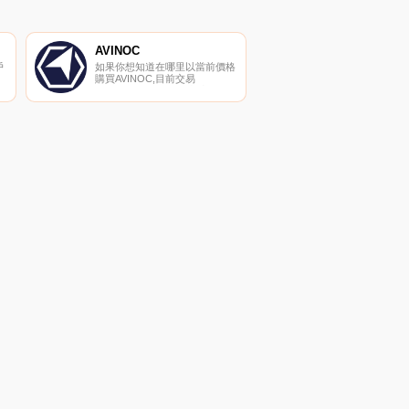
AVINOC
戶
如果你想知道在哪里以當前價格
購買AVINOC,目前交易
{AVINOC]股票的頂級加密貨幣
交易所是CoinTiger、BKEX和
坊
LATOKEN。您可以在我們的加
最
密貨幣交易所頁面上找到其他列
表。航空業的未來我們的愿景：
航空業的新時代,其日常業務平
穩高效。我們的方式：流程和結
構的革命性變化.