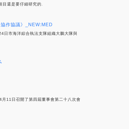
的項目還是要仔細研究的.
作協議》_NEW:MED
24日市海洋綜合執法支隊組織大鵬大隊與
么
9年4月11日召開了第四屆董事會第二十八次會