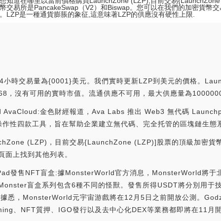
知道在哪里以當前價格購買LaunchZone (LZP),目前交易{LaunchZone
幣交易所是PancakeSwap（V2）和Biswap。您可以在我們的加密貨
。LZP是一種通貨膨脹的象征,這意味著LZP的供應沒有硬性上限.
4小時交易量為{0001}美元。我們實時更新LZP到美元的價格。Launc
名為#5568，沒有可用的實時市值。流通供應不可用，最大供應量為100000
pad AvaCloud:金色財經報道，Ava Labs 推出 Web3 無代碼 Lau
四款工具，旨在幫助企業建立無代碼、完全托管的區塊鏈生態系統。[2023
ne (LZP)，目前交易{LaunchZone (LZP)]股票的頂級加密貨
所頁面上找到其他列表。
nchPad發售NFT盲盒:據MonsterWorld官方消息，MonsterWorld
發售盲盒。Monster盲盒系列包含6種不同的怪獸。發售所得USDT將分別
悉，MonsterWorld元宇宙游戲將在12月5日之前開放公測。Godzill
g、NFT質押、IGO發行以及去中心化DEX等業務都即將在11月開放上線。[