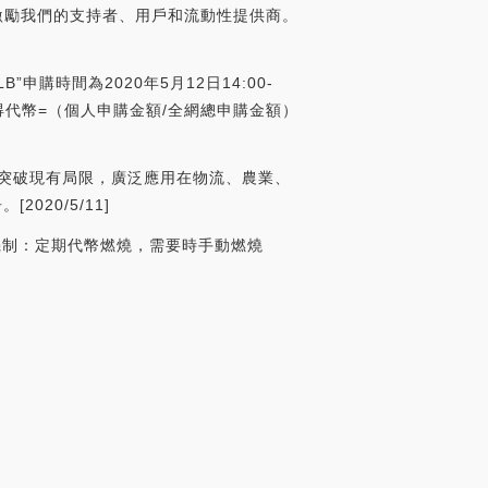
：激勵我們的支持者、用戶和流動性提供商。
LB”申購時間為2020年5月12日14:00-
：實際獲得代幣=（個人申購金額/全網總申購金額）
，突破現有局限，廣泛應用在物流、農業、
20/5/11]
機制：定期代幣燃燒，需要時手動燃燒