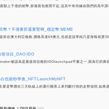
行面額上千億的紙幣,卻連面包都買不起,這其中有何緣由我們的高中
人民幣？不僅要肝還要腎啊_穩定幣:MEME
提前在澳大利亞偷跑,價格高達69澳元,也就是說單純只是海報就賣35
的加密項目_DAO:IDO
Omaker被認為是最值得信賴的IDOlaunchpad平臺之一,因為它的
能秒學會_NFT:LaunchMyNFT
其實主要是幣價在三天軌線上的運行關系上來判斷行情的走勢強弱,如果
_LZP最新價格_LZP交易所
(00)