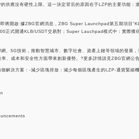
ZP的供應沒有硬性上限。這一決定背后的原因在于LZP的主要功能
LB”即將開啟:據ZBG官網消息，ZBG Super Launchpad第五期項目“K
16:00正式開通KLB/USDT交易對；Super Lauchpad模式中
聯網、5G技術，推動智慧城市、數字社會、資產上鏈等領域的發展
、成本和安全性方面帶來創新優勢。?更多詳情請見ZBG官網公告。[20
兩個解決方案：-減少區塊排放：減少每個區塊產生的LZP-通貨緊縮
nn
ouncements