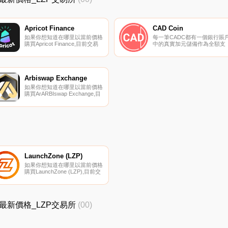
Apricot Finance
CAD Coin
如果你想知道在哪里以當前價格
每一筆CADC都有一個銀行賬
購買Apricot Finance,目前交易
中的真實加元儲備作為全額支
{Apricot Finance]股票的頂級加
持,并可按1比1兌換加元。
密貨幣交易所是HotAPTt、
CADC智能合約代碼是從
Jupiter和Raydium。您可以在我
Circle；的USDC設計,在以太
們的加密貨幣交易所頁面上找到
上實現了一個經過戰斗測試的
其他列表。Apricot是支持跨邊際
大可組合性標準.
Arbiswap Exchange
杠桿收益農業的下一代貸款協
如果你想知道在哪里以當前價格
議.
購買ArARBIswap Exchange,目
前交易{ArARBIswap Exchange]
股票的頂級加密貨幣交易所是
SushiSwap（ArARBItrum）。
您可以在我們的加密貨幣交易所
頁面上找到其他列表.
LaunchZone (LZP)
如果你想知道在哪里以當前價格
購買LaunchZone (LZP),目前交
易{LaunchZone (LZP)]股票的頂
級加密貨幣交易所是
PancakeSwap（V2）和
Biswap。您可以在我們的加密
_LZP最新價格_LZP交易所
(00)
貨幣交易所頁面上找到其他列
表。LZP是一種通貨膨脹的象征,
這意味著LZP的供應沒有硬性上
限.