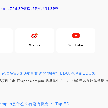
ne (LZP)
LZP價格
LZP交易所
LZP幣
Weibo
YouTube
us：來自Web 3.0教育賽道的“問候”_EDU:區塊鏈EDU幣
新項目推出,而OpenCampus,就是其中之一。 相較于以往較為常規,有
campus是什么？有沒有機會？_Tap:EDU