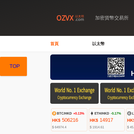
加密貨幣交易所
首頁
以太幣
TOP
TOP
TOP
BTC/HKD
+0.13%
ETH/HKD
-0.17%
L
506216
14917
HK$
HK$
HK
$ 64974.4
$ 1914.61
$ 45