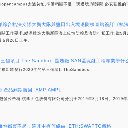
目opencampus太過匆忙,準備稍顯不足；玩過玩,鬧歸鬧,必安強推
綜合執法支隊大鵬大隊與鹽田出入境邊防檢查站簽訂《執法協
工作要求,縱深推進大鵬新區海上疫情防控及海防打私工作,繼5月
5月26日上午.
第三個項目 The Sandbox_區塊鏈:SAN區塊鏈工程專業學什
布即將發行2020年的第三個項目TheSandbox.
產品到期贖回_AMP:AMPL
包發公告稱,桃李面包股份有限公司分別于2019年3月18日、201
包都買不起，這其中有何緣由_ETH:SWAPTC價格