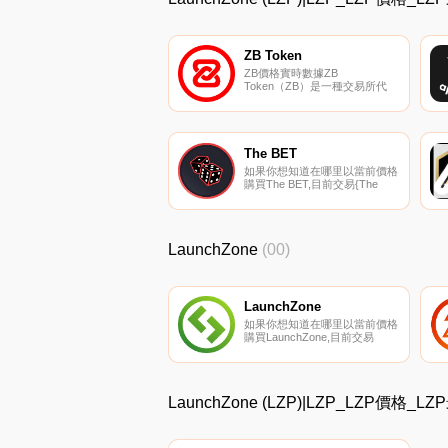
ZB Token
ZB價格實時數據ZB
Token（ZB）是一種交易所代
幣,也是｛ZB}.COM加密貨幣交
易所的本地貨幣。ZB可用于購
買交易費折扣的每月VIP狀態計
劃、對交易所決策進行投票、提
前訪問特殊的｛ZB}啟動板活
The BET
動、從季節性回購中獲得加密貨
如果你想知道在哪里以當前價格
幣獎勵,以及與｛ZB’交易所上市
購買The BET,目前交易{The
的其他加密貨幣進行交易.
BET]股票的頂級加密貨幣交易
所是Uniswap（V2）。您可以在
我們的加密貨幣交易所頁面上找
到其他列表。The BET是為
LaunchZone
(00)
Web3設計的玩家對玩家
（PVP）體育平臺.
LaunchZone
如果你想知道在哪里以當前價格
購買LaunchZone,目前交易
{LaunchZone]股票的頂級加密
貨幣交易所是MEXC。您可以在
我們的加密貨幣交易所頁面上找
到其他列表.
LaunchZone (LZP)|LZP_LZP價格