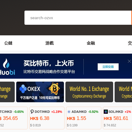
公鏈
游戲
金融
交
TC/HKD
-0.65%
DOT/HKD
+1.19%
ADA/HKD
-0.92%
SOL/HKD
+1%
354.65
6.38
1.55
581.61
$
HK$
HK$
HK$
.52
$ 0.819
$ 0.199
$ 74.652