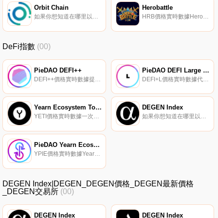
Orbit Chain
Herobattle
如果你想知道在哪里以當前價格購買OrORCt Chain,目前交易{OrORCt Chain]股票的頂級加密貨幣交易所是KuCoin、Gate.io、HuoORC、Uniswap（V3）和Bithumb。您可以在我們的加密貨幣交易所頁面上找到其他列表.
HRB價格實時數據Herobattle是一款極具吸引力的角色扮演游戲,有多種玩法,最重要的是,你可以通過完成游戲中的任務來獲得通常是你的代幣,從而通過游戲賺取利潤。{二進制}。您還可以與其他玩家競爭以贏得投注獎勵。除了在游戲中玩賺,我們的項目還在不久的將來為構建幣安智能鏈生態系統做出了貢獻.
DeFi指數
(00)
PieDAO DEFI++
PieDAO DEFI Large Cap
DEFI++價格實時數據提供DeFi SmallCaps和Large Caps指數敞口的代幣化DeFi指數.
DEFI+L價格實時數據代表大盤股DeFi項目的指數。
Yearn Ecosystem Token Index
DEGEN Index
YETI價格實時數據一次性購買8個DeFi藍籌股：獲得獎勵,參與基金管理和協議治理。
如果你想知道在哪里以當前價格購買DEGEN Index,目前交易{DEGEN Index]股票的頂級加密貨幣交易所是Uniswap（V2）。您可以在我們的加密貨幣交易所頁面上找到其他列表。DEGEN Index旨在通過具有極高增長潛力的高風險/回報新興項目（主要是DeFi行業）來尋找阿爾法.
PieDAO Yearn Ecosystem Pie
YPIE價格實時數據Yearn生態系統派（YPIE）是PieDAO；PieVaults實現,能夠直接與DeFi上的協議接觸,帶來元治理,并為每個Pie的底層資產釋放更高的生產力.
DEGEN Index|DEGEN_DEGEN價格_DEGEN最新價格
_DEGEN交易所
(00)
DEGEN Index
DEGEN Index