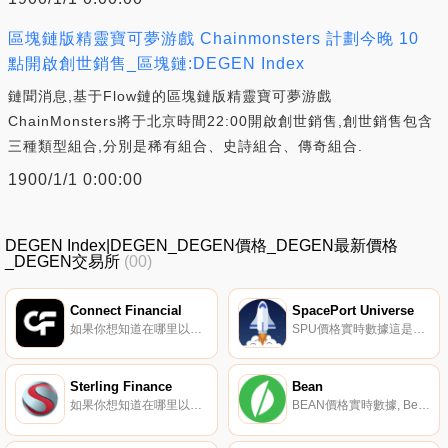
區塊鏈版精靈寶可夢游戲 Chainmonsters 計劃今晚 10
點開啟創世銷售_區塊鏈:DEGEN Index
鏈聞消息,基于Flow鏈的區塊鏈版精靈寶可夢游戲
ChainMonsters將于北京時間22:00開啟創世銷售,創世銷售包含
三種類型組合,分別是稀有組合、史詩組合、傳奇組合.
1900/1/1 0:00:00
DEGEN Index|DEGEN_DEGEN價格_DEGEN最新價格
_DEGEN交易所
(00)
Connect Financial
SpacePort Universe
如果你想知道在哪里以當前價格購買Connect Financial,目前交易{Connect Financial]股票的頂級加密貨幣交易所是AscendEX（BitMax）。您可以在我們的加密貨幣交易所頁面上找到其他列表.
SPU價格實時數據這是一個充滿靈感的類似Galaga的項目,持有者可以在這里感受到對經典街機游戲時代的懷舊之情.
Sterling Finance
Bean
如果你想知道在哪里以當前價格購買Sterling Finance,目前交易Sterling Finance-股票的頂級加密貨幣交易所是{Sterling Finance]。您可以在我們的加密貨幣交易所頁面上找到其他列表。$STR（STERLING）是Sterling Finance協議的令牌.
BEAN價格實時數據, Beanstalk是一個基于以太坊的去中心化信用穩定幣協議。第一個Bean柄在以太坊區塊鏈上發行美元穩定幣（{Bean]）。Beanstalk使用信貸而不是抵押品來創建去中心化、流動性強的區塊鏈原生資產,相對于非區塊鏈原生資源的價值來說是穩定的.