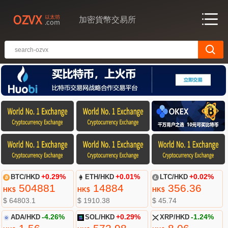
加密貨幣交易所
BTC/HKD
+0.29%
ETH/HKD
+0.01%
LTC/HKD
+0.02%
504881
14884
356.36
HK$
HK$
HK$
$ 64803.1
$ 1910.38
$ 45.74
ADA/HKD
-4.26%
SOL/HKD
+0.29%
XRP/HKD
-1.24%