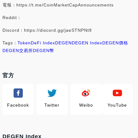
電報：https://t.me/CoinMarketCapAnnouncements
Reddit：
Discord：https://discord.gg/jaeSTNPNt9
Tags：
Token
DeFi Index
DEGEN
DEGEN Index
DEGEN價格
DEGEN交易所
DEGEN幣
官方
Facebook
Twitter
Weibo
YouTube
DEGEN Index