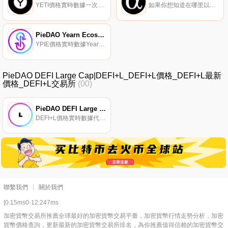
YETI價格實時數據一次性購買8個DeFi藍籌股：獲得獎勵,參與基金管理和協議治理。
如果你想知道在哪里以當前價格購買DEGEN Index,目前交易{DEGEN Index]股票的頂級加密貨幣交易所是Uniswap（V2）。您可以在我們的加密貨幣交易所頁面上找到其他列表。DEGEN Index旨在通過具有極高增長潛力的高風險/回報新興項目（主要是DeFi行業）來尋找阿爾法.
PieDAO Yearn Ecosystem Pie
YPIE價格實時數據Yearn生態系統派（YPIE）是PieDAO；PieVaults實現,能夠直接與DeFi上的協議接觸,帶來元治理,并為每個Pie的底層資產釋放更高的生產力.
PieDAO DEFI Large Cap|DEFI+L_DEFI+L價格_DEFI+L最新
價格_DEFI+L交易所
(00)
PieDAO DEFI Large Cap
DEFI+L價格實時數據代表大盤股DeFi項目的指數。
聯繫我們
關於我們
[0:15ms0-12:247ms
加密貨幣交易所推薦全球最好的加密貨幣交易平臺，加密貨幣行情走勢分析，加密
貨幣價格查詢，更新最新的加密貨幣交易所排名，為你推薦值得信賴的加密貨幣交