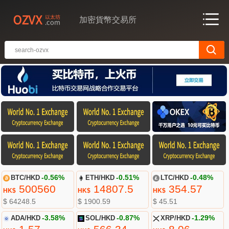
加密貨幣交易所
BTC/HKD
-0.56%
ETH/HKD
-0.51%
LTC/HKD
-0.48%
500560
14807.5
354.57
HK$
HK$
HK$
$ 64248.5
$ 1900.59
$ 45.51
ADA/HKD
-3.58%
SOL/HKD
-0.87%
XRP/HKD
-1.29%