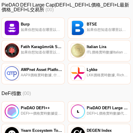
PieDAO DEFI Large Cap|DEFI+L_DEFI+L價格_DEFI+L最新
價格_DEFI+L交易所
(00)
Burp
BTSE
如果你想知道在哪里以當前價格購買Burp,目前交易{Burp]股票的頂級加密貨幣交易所是KuCoin、Gate.io和Uniswap（V3）。您可以在我們的加密貨幣交易所頁面上找到其他列表。什么是BURP代幣？引入$BURP-對作為BURP代幣項目一部分開發的產品進行實用性和治理的混合.
如果你想知道在哪里以當前價格購買BTSE,目前交易{BTSE]股票的頂級加密貨幣交易所是{BTSE'和Bitfinex。您可以在我們的加密貨幣交易所頁面上找到其他列表。BTSE于2020年5月5日推出,旨在提供一種精心設計的交易所實用代幣,以增強交易所和{BTSE]生態系統內的用戶體驗.
Fatih Karagümrük SK Fan Token
Italian Lira
如果你想知道在哪里以當前價格購買Fatih Karagümrük SK Fan Token,目前交易{Fatih Karagümrük SK Fan Token]股票的頂級加密貨幣交易所是比特幣TR。您可以在我們的加密貨幣交易所頁面上找到其他列表.
ITL價格實時數據Italian Lira（ITL）是一種加密貨幣,在以太坊平臺上運行。Italian Lira目前的供應量為100000000000,流通量為24999999997.800934.
AMPnet Asset Platform and Exchange
Lykke
AAPX價格實時數據, 什么是AMPnet APX協議（AAPX）？AMPnet APX協議是一個去中心化和無信任的審計師系統,他們正在驗證真實世界的資產及其法律地位,以使這些真實世界的財產能夠在區塊鏈上標記化,并作為ERC-20代幣發行.
LKK價格實時數據, Richard Olsen于2015年創立,他是高頻金融領域的先驅和深思熟慮的領導者。Lykke交易所是一家在英國注冊的法定貨幣和加密貨幣交易所,總部位于瑞士祖格.
DeFi指數
(00)
PieDAO DEFI++
PieDAO DEFI Large Cap
DEFI++價格實時數據提供DeFi SmallCaps和Large Caps指數敞口的代幣化DeFi指數.
DEFI+L價格實時數據代表大盤股DeFi項目的指數。
Yearn Ecosystem Token Index
DEGEN Index