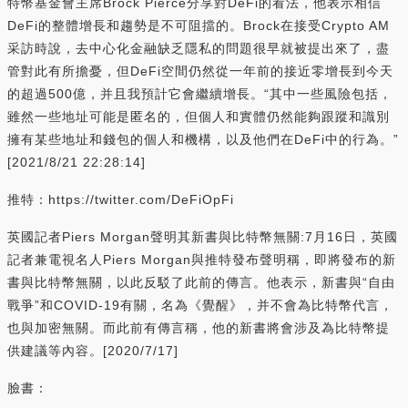
特幣基金會主席Brock Pierce分享對DeFi的看法，他表示相信
DeFi的整體增長和趨勢是不可阻擋的。Brock在接受Crypto AM
采訪時說，去中心化金融缺乏隱私的問題很早就被提出來了，盡
管對此有所擔憂，但DeFi空間仍然從一年前的接近零增長到今天
的超過500億，并且我預計它會繼續增長。“其中一些風險包括，
雖然一些地址可能是匿名的，但個人和實體仍然能夠跟蹤和識別
擁有某些地址和錢包的個人和機構，以及他們在DeFi中的行為。”
[2021/8/21 22:28:14]
推特：https://twitter.com/DeFiOpFi
英國記者Piers Morgan聲明其新書與比特幣無關:7月16日，英國
記者兼電視名人Piers Morgan與推特發布聲明稱，即將發布的新
書與比特幣無關，以此反駁了此前的傳言。他表示，新書與“自由
戰爭”和COVID-19有關，名為《覺醒》，并不會為比特幣代言，
也與加密無關。而此前有傳言稱，他的新書將會涉及為比特幣提
供建議等內容。[2020/7/17]
臉書：