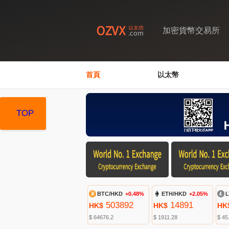
加密貨幣交易所
首頁
以太幣
TOP
TOP
TOP
BTC/HKD
+0.48%
ETH/HKD
+2.05%
L
503892
14891
HK$
HK$
HK
$ 64676.2
$ 1911.28
$ 45