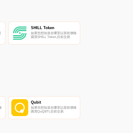
SHILL Token
是
如果您想知道在哪里以當前價格
購買SHILL Token,目前交易
星
｛SHILLnname｝股票的頂級加
密貨幣交易所是BySHILLt、
以
Bitget、KuCoin、Gate.io和
休
XT.COM。您可以在我們的加密
開
貨幣交易所頁面上找到其他交易
所.
Qubit
格
如果你想知道在哪里以當前價格
購買QuQBTt,目前交易
密
{QuQBTt]股票的頂級加密貨幣
交易所是
您
PancakeSwap（V2）。您可以
頁
在我們的加密貨幣交易所頁面上
找到其他列表。QuQBTt是