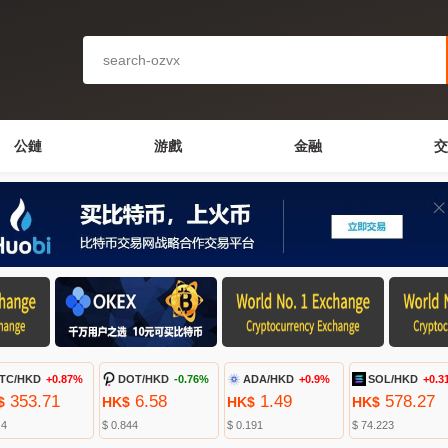
公鏈
游戲
金融
交
TC/HKD
+0.87%
DOT/HKD
-0.76%
ADA/HKD
+0.9%
SOL/HKD
+0.3
353.71
6.58
1.49
578.27
$
HK$
HK$
HK$
.4
$ 0.844
$ 0.191
$ 74.223