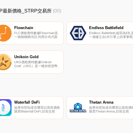
_STRP最新價格_STRP交易所
(00)
Flowchain
Endless Battlefield
FLC價格實時數據Flowchain是
Endless Battlefield,縮寫為EB,
一個物聯網項目,利用分布式賬
一個建立在UE引擎上的軍事戰
本技術（DLT）實現對等物聯網
略和探索沙盒元宇宙。使用行
網絡和實時數據交易。{二進
作為地圖,它提供了多種模式來
制}-；s的PPKI技術為標記化硬
滿足不同玩家的需求。游戲可
件實時提供隨機和唯一的公鑰,
在FPS模式下為鐵桿玩家玩。
無需任何中介即可快速安全地轉
閑玩家還可以找到各種活動來
Unikoin Gold
移交易數字資產.
始他們的冒險,包括狩獵、釣魚
UKG價格實時數據Unikoin
和建筑.
Gold（UKG）是一種加密貨幣,
在以太坊平臺上運行。Unikoin
Gold目前的供應量為
1000000000,流通量為
149397371.3500001。最近已知
的Unikoin Gold價格為
0.01308943美元,在過去24小時
內上漲了1.64美元.
Waterfall DeFi
Thetan Arena
如果你想知道在哪里以當前價格
如果你想知道在哪里以當前價
購買Waterfall DeFi,目前交易
購買Thetan Arena,目前交易
{Waterfall DeFi]股票的頂級加密
{Thetan Arena]股票的頂級加
貨幣交易所是拉托肯。您可以在
貨幣交易所是OKX、CoinW、
我們的加密貨幣交易所頁面上找
CoinTiger、LBank和BingX。
到其他列表。Waterfall DeFi是
可以在我們的加密貨幣交易所
一個通過轉移產生收益的DeFi資
面上找到其他列表。Thetan