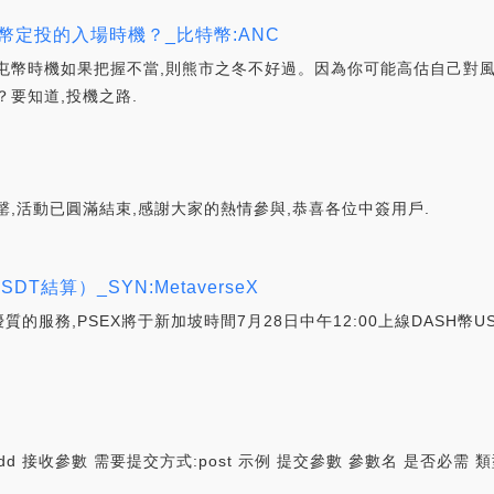
幣定投的入場時機？_比特幣:ANC
屯幣時機如果把握不當,則熊市之冬不好過。因為你可能高估自己對
要知道,投機之路.
火速售罄,活動已圓滿結束,感謝大家的熱情參與,恭喜各位中簽用戶.
T結算）_SYN:MetaverseX
的服務,PSEX將于新加坡時間7月28日中午12:00上線DASH幣US
t/add 接收參數 需要提交方式:post 示例 提交參數 參數名 是否必需 類型 