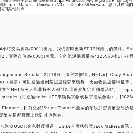
知道在哪里以當前價格購買Strips Finance,目前交易{Strips Financ
Bitrue、Gate.io、Uniswap（V3）、CoinEx和Uniswap。您可
找到其他列表.
4小時交易量為{0001}美元。我們實時更新STRP到美元的價格。Strip
#1142，實際市值為{0003}美元。它的流通供應量為4125963枚STRP
dges and Streaks”:2月18日，據官方推特，NFT項目Okay Be
Badges（徽章）可以通過達到某些里程碑來獲得，比如收集全部特征等，
送品牌推文的NFT持有人和非持有人都可以獲得參加定期抽獎活動）、rep s
treaks（可通過delist NFT來獲得實物或數字投放激勵）。[2023/2/1
nance，目前交易{Strips Finance]股票的頂級加密貨幣交易所是Bit
的加密貨幣交易所頁面上找到其他列表。
步淘汰USDT:金色財經報道，Strike首席執行官Jack Malle