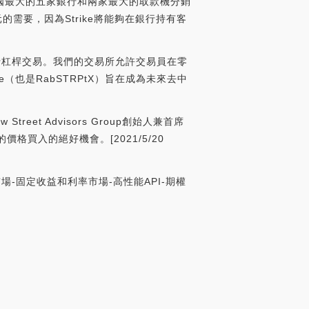
正在與該國最大的五家銀行和兩家最大的取款機分銷
需要，因為Strike將能夠在銀行持有客
場進行杠桿交易。我們的交易所允許交易員在零
（也是RabSTRPtX）旨在成為未來去中
eet Advisors Group創始人兼首席
格買入的絕好機會。[2021/5/20
匯市場-固定收益和利率市場-高性能API-期權