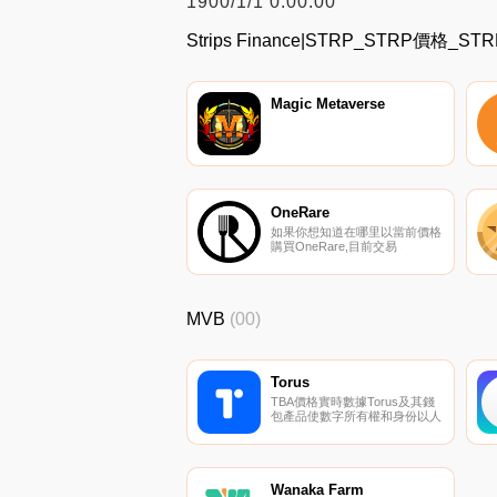
1900/1/1 0:00:00
Strips Finance|STRP_STRP價格
Magic Metaverse
OneRare
如果你想知道在哪里以當前價格
購買OneRare,目前交易
{OneRare]股票的頂級加密貨幣
交易所是MEXC。您可以在我們
的加密貨幣交易所頁面上找到其
他列表。什么是OneRare？
MVB
(00)
OneRare是世界上第一款為
Foodies設計的“自己玩”游戲.
Torus
TBA價格實時數據Torus及其錢
包產品使數字所有權和身份以人
為中心,人人都能訪問.
Wanaka Farm