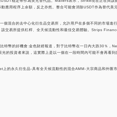
er的USDT穩定幣作為美元替代品。Mallers表示，Strike現在
動應用程序上余額，反之亦然。整合可能會消除USDT作為替代美元的
STRPtX）是一個混合的去中心化衍生品交易所，允許用戶在多個不同的市
易所提供杠桿、全天候流動性和最佳交易體驗。Strips Finance
是買入比特幣的好機會:金色財經報道，對于比特幣在一日內大跌30％，New Str
有長線眼光的投資者來說，這實際上是以一個在一段時間內可能不會再看到的價
Starknet上的永久衍生品-具有全天候流動性的混合AMM-大宗商品和外