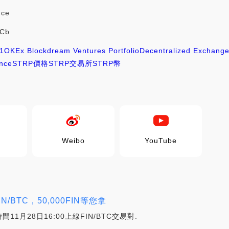
nce
6Cb
1
OKEx Blockdream Ventures Portfolio
Decentralized Exchang
ance
STRP價格
STRP交易所
STRP幣
Weibo
YouTube
IN/BTC，50,000FIN等您拿
間11月28日16:00上線FIN/BTC交易對.