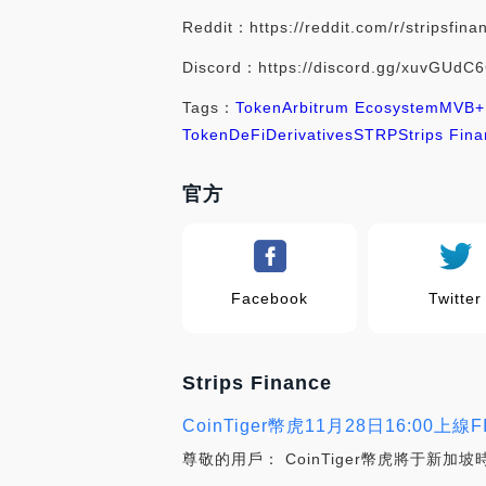
Reddit：https://reddit.com/r/stripsfina
Discord：https://discord.gg/xuvGUdC
Tags：
Token
Arbitrum Ecosystem
MVB
+
Token
DeFi
Derivatives
STRP
Strips Fin
官方
Facebook
Twitter
Strips Finance
CoinTiger幣虎11月28日16:00上線F
尊敬的用戶： CoinTiger幣虎將于新加坡時