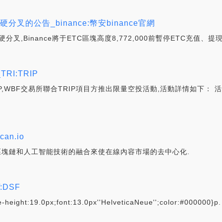
）硬分叉的公告_binance:幣安binance官網
ic的硬分叉,Binance將于ETC區塊高度8,772,000前暫停ETC充
RI:TRIP
,WBF交易所聯合TRIP項目方推出限量空投活動,活動詳情如下： 活動
can.io
目旨通過區塊鏈和人工智能技術的融合來使在線內容市場的去中心化.
DSF
-height:19.0px;font:13.0px''HelveticaNeue'';color:#000000}p.