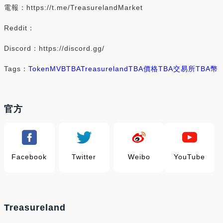
電報：https://t.me/TreasurelandMarket
Reddit：
Discord：https://discord.gg/
Tags：
Token
MVB
TBA
Treasureland
TBA價格
TBA交易所
TBA幣
官方
Facebook
Twitter
Weibo
YouTube
Treasureland