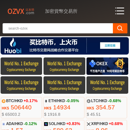
加密貨幣交易所
BTC/HKD
+0.17%
ETH/HKD
-0.05%
LTC/HKD
-0.68%
506440
14934
354.57
HK$
HK$
HK$
$ 65003.2
$ 1916.8
$ 45.51
ADA/HKD
-0.12%
SOL/HKD
+0.83%
XRP/HKD
+0.68%