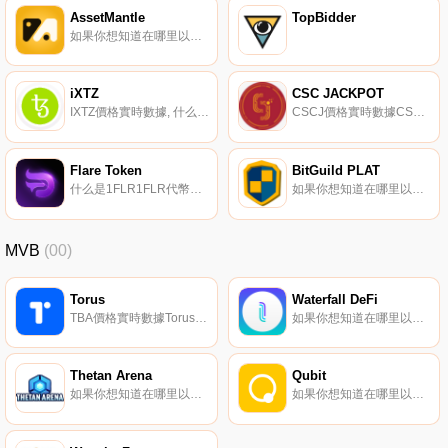
AssetMantle
TopBidder
如果你想知道在哪里以當前價格購買AssetMantle,目前交易{AssetMantle]股票的頂級加密貨幣交易所是Bitrue、LBank、MEXC和QuickSwap。您可以在我們的加密貨幣交易所頁面上找到其他列表.
iXTZ
CSC JACKPOT
IXTZ價格實時數據, 什么是二進制？iXTZ是由Synthetix協議啟用的反向合成Tezos令牌。它通過Chainlink的去中心化預言機網絡提供的價格信息反向跟蹤Tezos的價格.
CSCJ價格實時數據CSC Jackpot聲稱是一款基于區塊鏈技術的數字彩票風格游戲,可確保抽獎的公平性和結果的絕對透明度。據稱,用戶可以在CSC Jackpot網站上驗證基于門票銷售和公平抽獎過程的透明獎金.
Flare Token
BitGuild PLAT
什么是1FLR1FLR代幣是一種開源數字貨幣,為Play to Earn（P2E）和非可替代代幣（NFT）平臺PipeFlare提供動力。Flare Token塞滿了實用程序。在平臺內進行購買,有機會購買游戲內升級,獲得驚人的折扣,并通過下注1FLR賺取被動收入.
如果你想知道在哪里以當前價格購買BitGuild PLAT,目前交易{BitGuild PLAT]股票的頂級加密貨幣交易所是BitForex。您可以在我們的加密貨幣交易所頁面上找到其他列表。BitGuild旨在通過提供易于訪問的令人信服的體驗,將區塊鏈和加密貨幣帶給大眾.
MVB
(00)
Torus
Waterfall DeFi
TBA價格實時數據Torus及其錢包產品使數字所有權和身份以人為中心,人人都能訪問.
如果你想知道在哪里以當前價格購買Waterfall DeFi,目前交易{Waterfall DeFi]股票的頂級加密貨幣交易所是拉托肯。您可以在我們的加密貨幣交易所頁面上找到其他列表。Waterfall DeFi是一個通過轉移產生收益的DeFi資產組合來提供風險分散的平臺.
Thetan Arena
Qubit
如果你想知道在哪里以當前價格購買Thetan Arena,目前交易{Thetan Arena]股票的頂級加密貨幣交易所是OKX、CoinW、CoinTiger、LBank和BingX。您可以在我們的加密貨幣交易所頁面上找到其他列表。Thetan Arena是一款基于區塊鏈技術的電子競技游戲.
如果你想知道在哪里以當前價格購買QuQBTt,目前交易{QuQBTt]股票的頂級加密貨幣交易所是PancakeSwap（V2）。您可以在我們的加密貨幣交易所頁面上找到其他列表。QuQBTt是Mound創新的DeFi借貸協議,經過優化,可為幣安智能鏈提供借貸即用.